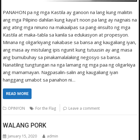
PANAHON pa ng mga Kastila ay ganoon na lang kung maliitin
ang mga Pilipino dahilan kung kaya’t noon pa lang ay nagnais na
ang ating mga ninuno na makaalpas sa pang-iinsulto ng mga
Kastila at maka-tabla sa kanila sa edukasyon at propesyon.
Minana ng oligarkiyang nakabase sa bansa ang kaugaliang iyan,
ang masa ay mistulang ipis ngunit kung tutuusin ay ang masa
ang bumubuhay sa pinakamalalaking negosyo sa bansa.
Nanatiling tungtungan na nga lamang ng mga paa ng oligarkiya
ang mamamayan. Nagpasalin-salin ang kaugaliang iyan
hanggang umabot sa panahon ni…
READ MORE
OPINYON
For the Flag
Leave a comment
WALANG PORK
January 15, 2020
admin