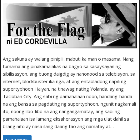
Ang sakuna ay walang pinipili, mabuti ka man o masama. Nang
tumama ang pinakamalakas na bagyo sa kasaysayan ng
sibilisa­syon, ang buong daigdig ay nanonood sa telebisyon, sa
internet, blockbuster ika nga, at ang entabladong napili ng
supertyphoon Haiyan, na tinawag nating Yolanda, ay ang
Tacloban City. Ang sabi ng pamahalaan noon, handang-handa
na ang bansa sa pagdating ng supertyphoon, ngunit nagkamali
ito, noong libo-libo na ang nangangamatay, ang sabi ng
pamahalaan isa lamang eksaherasyon ang mga ulat dahil sa
bilang nito ay nasa ilang daang tao ang namatay at…