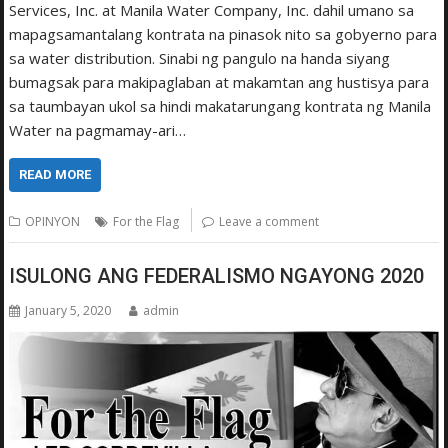
Services, Inc. at Manila Water Company, Inc. dahil umano sa
mapagsamantalang kontrata na pinasok nito sa gobyerno para
sa water distribution. Sinabi ng pangulo na handa siyang
bumagsak para ma­kipaglaban at makamtan ang hustisya para
sa taumbayan ukol sa hindi makatarungang kontrata ng Manila
Water na pagmamay-ari…
READ MORE
OPINYON
For the Flag
Leave a comment
ISULONG ANG FEDERALISMO NGAYONG 2020
January 5, 2020
admin