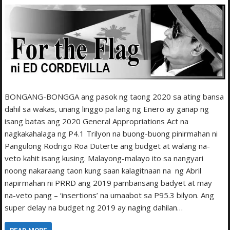
BONGANG-BONGGA ang pasok ng taong 2020 sa a­ting bansa
dahil sa wakas, unang linggo pa lang ng E­nero ay ganap ng
isang batas ang 2020 General Appropriations Act na
nagkakahalaga ng P4.1 Trilyon na buong-buong pinirmahan ni
Pangulong Rodrigo Roa Duterte ang budget at walang na-
veto kahit isang kusing. Malayong-malayo ito sa nangyari
noong nakaraang taon kung saan kalagitnaan na ng Abril
napirmahan ni PRRD ang 2019 pambansang badyet at may
na-veto pang – ‘insertions’ na umaabot sa P95.3 bilyon. Ang
super delay na budget ng 2019 ay naging dahilan…