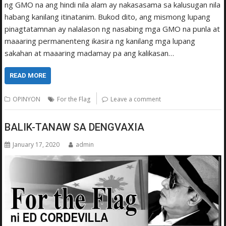
ng GMO na ang hindi nila alam ay nakasasama sa kalusugan nila
habang kanilang itinatanim. Bukod dito, ang mismong lupang
pinagtatamnan ay nalalason ng nasabing mga GMO na punla at
maaaring permanenteng ikasira ng ­kanilang mga lupang
sakahan at maaaring madamay pa ang kalikasan…
READ MORE
OPINYON
For the Flag
Leave a comment
BALIK-TANAW SA DENGVAXIA
January 17, 2020
admin