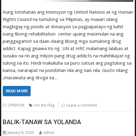
Kung totohanan ang intensyon ng United Nations at ng Human
Rights Council na tumulong sa Pilipinas, ay maaari silang
magbigay ng pondo at donasyon sa pagpapatayo ng kahit
isang libong rehabilitation center upang masimulan na ang
panggagamot sa daan-daang libong mga sumukong drug
addict. Kapag ginawa ito ng UN at HRC malamang lalabas at
susuko na rin ang milyon pang drug addicts na mahihikayat ng
tulong na ito. Hindi makukuha sa puro satsat ang pagtulong sa
bansa, nararapat na pondohan nila ang nais nila. Gusto nilang
,masawata ang droga sa…
READ MORE
OPINYON
For the Flag
Leave a comment
BALIK-TANAW SA YOLANDA
January 8, 2020
admin