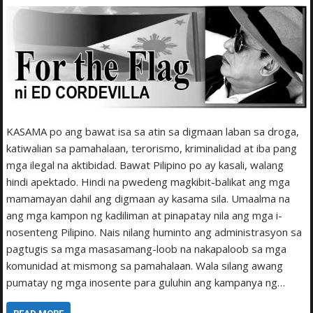
KASAMA po ang bawat isa sa atin sa digmaan laban sa droga,
katiwalian sa pamahalaan, terorismo, krimina­lidad at iba pang
mga ilegal na aktibidad. Bawat Pilipino po ay kasali, walang
hindi apektado. Hindi na pwedeng magkibit-balikat ang mga
mamamayan dahil ang digmaan ay kasama sila. Umaalma na
ang mga kampon ng kadiliman at pinapatay nila ang mga i­
nosenteng Pilipino. Nais nilang huminto ang administrasyon sa
pagtugis sa mga masasamang-loob na nakapaloob sa mga
komunidad at mismong sa pamahalaan. Wala silang awang
pumatay ng mga inosente para guluhin ang kampanya ng…