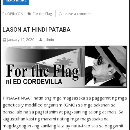
READ MORE
OPINYON
For the Flag
Leave a comment
LASON AT HINDI PATABA
January 19, 2020
admin
PINAG-IINGAT natin ang mga magsasaka sa paggamit ng mga
genetically modified organism (GMO) sa mga sakahan sa
bansa lalo na sa pagtatanim at pag-aani ng talong at mais. Sa
kagustuhan kasi ng marami nating mga magsasaka na
magdagdagan ang kanilang kita ay nata-trap sila sa paggamit