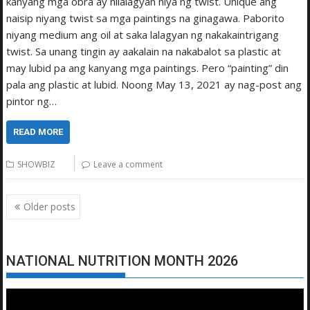
kanyang mga obra ay nilalagyan niya ng twist. Unique ang
naisip niyang twist sa mga paintings na ginagawa. Paborito
niyang medium ang oil at saka lalagyan ng nakakaintrigang
twist. Sa unang tingin ay aakalain na nakabalot sa plastic at
may lubid pa ang kanyang mga paintings. Pero “painting” din
pala ang plastic at lubid. Noong May 13, 2021 ay nag-post ang
pintor ng…
READ MORE
SHOWBIZ
Leave a comment
Posts
Older posts
navigation
NATIONAL NUTRITION MONTH 2026
Video