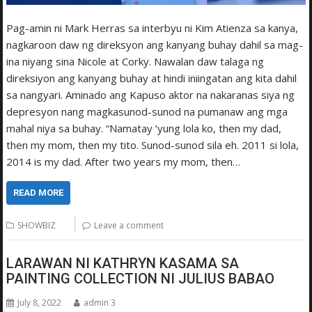
Pag-amin ni Mark Herras sa interbyu ni Kim Atienza sa kanya,
nagkaroon daw ng direksyon ang kanyang buhay dahil sa mag-
ina niyang sina Nicole at Corky. Nawalan daw talaga ng
direksiyon ang kanyang buhay at hindi iniingatan ang kita dahil
sa nangyari. Aminado ang Kapuso aktor na nakaranas siya ng
depresyon nang magkasunod-sunod na pumanaw ang mga
mahal niya sa buhay. “Namatay ‘yung lola ko, then my dad,
then my mom, then my tito. Sunod-sunod sila eh. 2011 si lola,
2014 is my dad. After two years my mom, then…
READ MORE
SHOWBIZ
Leave a comment
LARAWAN NI KATHRYN KASAMA SA
PAINTING COLLECTION NI JULIUS BABAO
July 8, 2022
admin 3