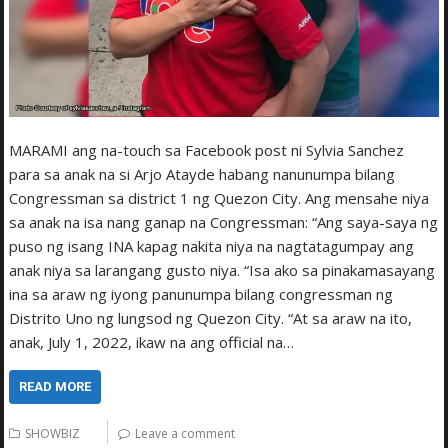
MARAMI ang na-touch sa Facebook post ni Sylvia Sanchez
para sa anak na si Arjo Atayde habang nanunumpa bilang
Congressman sa district 1 ng Quezon City. Ang mensahe niya
sa anak na isa nang ganap na Congressman: “Ang saya-saya ng
puso ng isang INA kapag nakita niya na nagtatagumpay ang
anak niya sa larangang gusto niya. “Isa ako sa pinakamasayang
ina sa araw ng iyong panunumpa bilang congressman ng
Distrito Uno ng lungsod ng Quezon City. “At sa araw na ito,
anak, July 1, 2022, ikaw na ang official na…
READ MORE
SHOWBIZ
Leave a comment