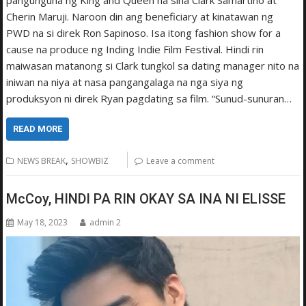
pangunguna ng King and Queen na sina Clark Samartino at
Cherin Maruji. Naroon din ang beneficiary at kinatawan ng
PWD na si direk Ron Sapinoso. Isa itong fashion show for a
cause na produce ng Inding Indie Film Festival. Hindi rin
maiwasan matanong si Clark tungkol sa dating manager nito na
iniwan na niya at nasa pangangalaga na nga siya ng
produksyon ni direk Ryan pagdating sa film. “Sunud-sunuran…
READ MORE
,
NEWS BREAK
SHOWBIZ
Leave a comment
McCoy, HINDI PA RIN OKAY SA INA NI ELISSE
May 18, 2023
admin 2