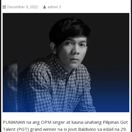
December 9, 2022
admin 3
PUMANAW na ang OPM singer at kauna-unahang Pilipinas Got
Talent (PGT) grand winner na si Jovit Baldivino sa edad na 29.