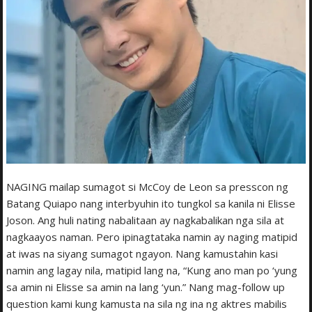
NAGING mailap sumagot si McCoy de Leon sa presscon ng
Batang Quiapo nang interbyuhin ito tungkol sa kanila ni Elisse
Joson. Ang huli nating nabalitaan ay nagkabalikan nga sila at
nagkaayos naman. Pero ipinagtataka namin ay naging matipid
at iwas na siyang sumagot ngayon. Nang kamustahin kasi
namin ang lagay nila, matipid lang na, “Kung ano man po ‘yung
sa amin ni Elisse sa amin na lang ‘yun.” Nang mag-follow up
question kami kung kamusta na sila ng ina ng aktres mabilis