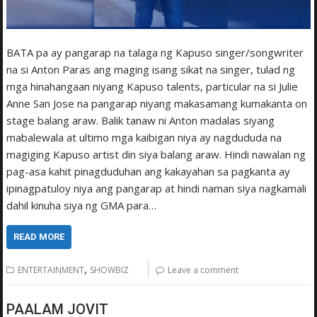
BATA pa ay pangarap na talaga ng Kapuso singer/songwriter
na si Anton Paras ang maging isang sikat na singer, tulad ng
mga hinahangaan niyang Kapuso talents, particular na si Julie
Anne San Jose na pangarap niyang makasamang kumakanta on
stage balang araw. Balik tanaw ni Anton madalas siyang
mabalewala at ultimo mga kaibigan niya ay nagdududa na
magiging Kapuso artist din siya balang araw. Hindi nawalan ng
pag-asa kahit pinagduduhan ang kakayahan sa pagkanta ay
ipinagpatuloy niya ang pangarap at hindi naman siya nagkamali
dahil kinuha siya ng GMA para…
READ MORE
,
ENTERTAINMENT
SHOWBIZ
Leave a comment
PAALAM JOVIT