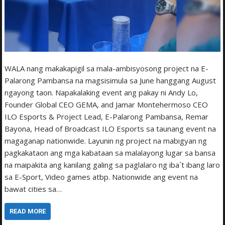
WALA nang makakapigil sa mala-ambisyosong project na E-
Palarong Pambansa na magsisimula sa June hanggang August
ngayong taon. Napakalaking event ang pakay ni Andy Lo,
Founder Global CEO GEMA, and Jamar Montehermoso CEO
ILO Esports & Project Lead, E-Palarong Pambansa, Remar
Bayona, Head of Broadcast ILO Esports sa taunang event na
magaganap nationwide. Layunin ng project na mabigyan ng
pagkakataon ang mga kabataan sa malalayong lugar sa bansa
na maipakita ang kanilang galing sa paglalaro ng iba`t ibang laro
sa E-Sport, Video games atbp. Nationwide ang event na
bawat cities sa…
READ MORE