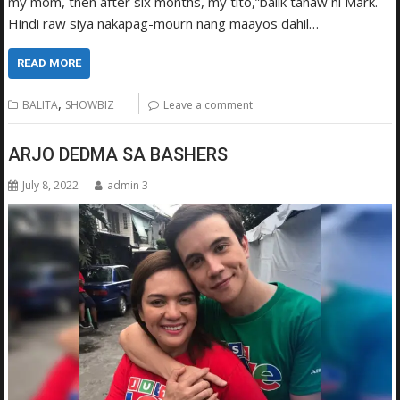
my mom, then after six months, my tito,”balik tanaw ni Mark.
Hindi raw siya nakapag-mourn nang maayos dahil…
READ MORE
,
BALITA
SHOWBIZ
Leave a comment
ARJO DEDMA SA BASHERS
July 8, 2022
admin 3