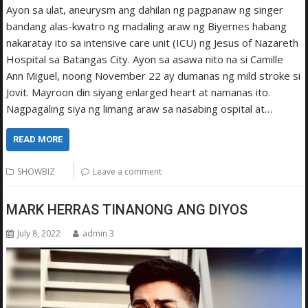
Ayon sa ulat, aneurysm ang dahilan ng pagpanaw ng singer
bandang alas-kwatro ng madaling araw ng Biyernes habang
nakaratay ito sa intensive care unit (ICU) ng Jesus of Nazareth
Hospital sa Batangas City. Ayon sa asawa nito na si Camille
Ann Miguel, noong November 22 ay dumanas ng mild stroke si
Jovit. Mayroon din siyang enlarged heart at namanas ito.
Nagpagaling siya ng limang araw sa nasabing ospital at…
READ MORE
SHOWBIZ
Leave a comment
MARK HERRAS TINANONG ANG DIYOS
July 8, 2022
admin 3