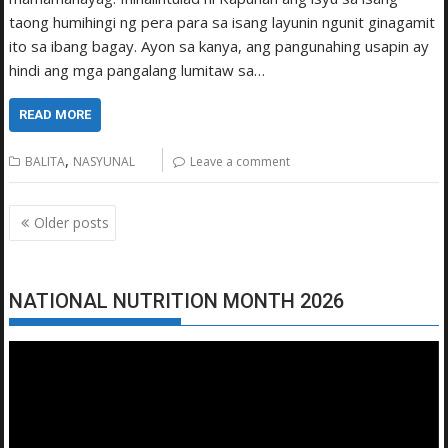
taong humihingi ng pera para sa isang layunin ngunit ginagamit
ito sa ibang bagay. Ayon sa kanya, ang pangunahing usapin ay
hindi ang mga pangalang lumitaw sa…
READ MORE
,
BALITA
NASYUNAL
Leave a comment
Posts
Older posts
navigation
NATIONAL NUTRITION MONTH 2026
Video
Player