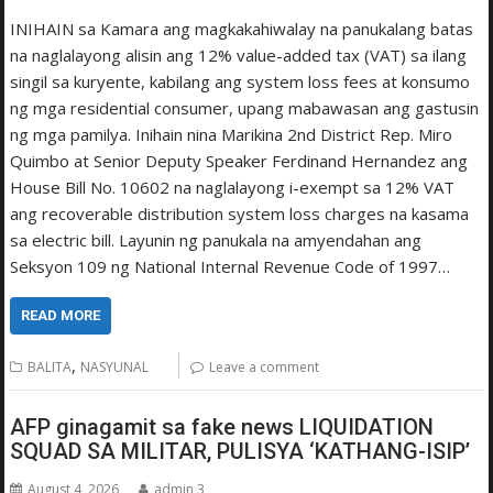
INIHAIN sa Kamara ang magkakahiwalay na panukalang batas
na naglalayong alisin ang 12% value-added tax (VAT) sa ilang
singil sa kuryente, kabilang ang system loss fees at konsumo
ng mga residential consumer, upang mabawasan ang gastusin
ng mga pamilya. Inihain nina Marikina 2nd District Rep. Miro
Quimbo at Senior Deputy Speaker Ferdinand Hernandez ang
House Bill No. 10602 na naglalayong i-exempt sa 12% VAT
ang recoverable distribution system loss charges na kasama
sa electric bill. Layunin ng panukala na amyendahan ang
Seksyon 109 ng National Internal Revenue Code of 1997…
READ MORE
,
BALITA
NASYUNAL
Leave a comment
AFP ginagamit sa fake news LIQUIDATION
SQUAD SA MILITAR, PULISYA ‘KATHANG-ISIP’
August 4, 2026
admin 3