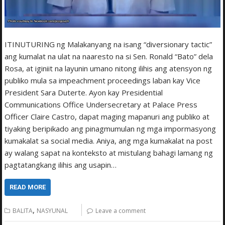
ITINUTURING ng Malakanyang na isang “diversionary tactic”
ang kumalat na ulat na naaresto na si Sen. Ronald “Bato” dela
Rosa, at iginiit na layunin umano nitong ilihis ang atensyon ng
publiko mula sa impeachment proceedings laban kay Vice
President Sara Duterte. Ayon kay Presidential
Communications Office Undersecretary at Palace Press
Officer Claire Castro, dapat maging mapanuri ang publiko at
tiyaking beripikado ang pinagmumulan ng mga impormasyong
kumakalat sa social media. Aniya, ang mga kumakalat na post
ay walang sapat na konteksto at mistulang bahagi lamang ng
pagtatangkang ilihis ang usapin…
READ MORE
,
BALITA
NASYUNAL
Leave a comment