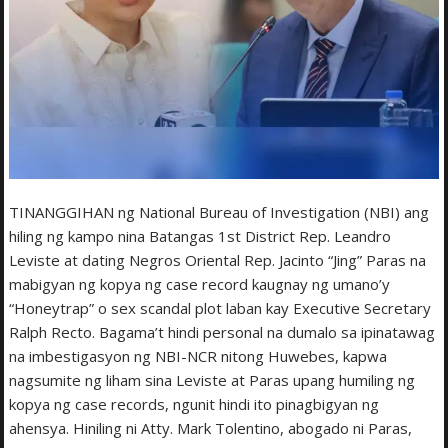
TINANGGIHAN ng National Bureau of Investigation (NBI) ang
hiling ng kampo nina Batangas 1st District Rep. Leandro
Leviste at dating Negros Oriental Rep. Jacinto “Jing” Paras na
mabigyan ng kopya ng case record kaugnay ng umano’y
“Honeytrap” o sex scandal plot laban kay Executive Secretary
Ralph Recto. Bagama’t hindi personal na dumalo sa ipinatawag
na imbestigasyon ng NBI-NCR nitong Huwebes, kapwa
nagsumite ng liham sina Leviste at Paras upang humiling ng
kopya ng case records, ngunit hindi ito pinagbigyan ng
ahensya. Hiniling ni Atty. Mark Tolentino, abogado ni Paras,