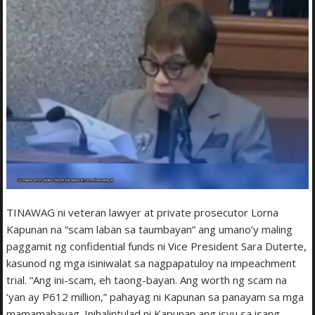
TINAWAG ni veteran lawyer at private prosecutor Lorna
Kapunan na “scam laban sa taumbayan” ang umano’y maling
paggamit ng confidential funds ni Vice President Sara Duterte,
kasunod ng mga isiniwalat sa nagpapatuloy na impeachment
trial. “Ang ini-scam, eh taong-bayan. Ang worth ng scam na
‘yan ay P612 million,” pahayag ni Kapunan sa panayam sa mga
mamamahayag. Inihalintulad ni Kapunan ang isyu sa isang