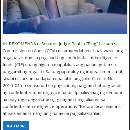
INIREKOMENDA ni Senator-Judge Panfilo “Ping” Lacson sa
Commission on Audit (COA) na amyendahan at palawakin ang
mga patakaran sa pag-audit ng confidential at intelligence
funds (CIF) upang higit na mapalakas ang pananagutan sa
paggamit ng mga ito. Sa pagpapatuloy ng impeachment trial,
sinabi ni Lacson na dapat repasuhin ang Joint Circular No.
2015-01 na sinusunod sa paglalabas, paggamit at pag-audit
ng confidential at intelligence funds. Ipinaliwanag ng senador
na may mga pagkakataong ginagamit ang aliases sa
confidential at intelligence operations “for practical reasons”
at nalalaman lamang ang tunay na pagkakakilanlan…
READ MORE