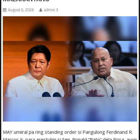
August 6, 2026
admin 3
MAY umiiral pa ring standing order si Pangulong Ferdinand R.
Marcos Jr. para arestuhin si Sen. Ronald “Bato” dela Rosa, ayon