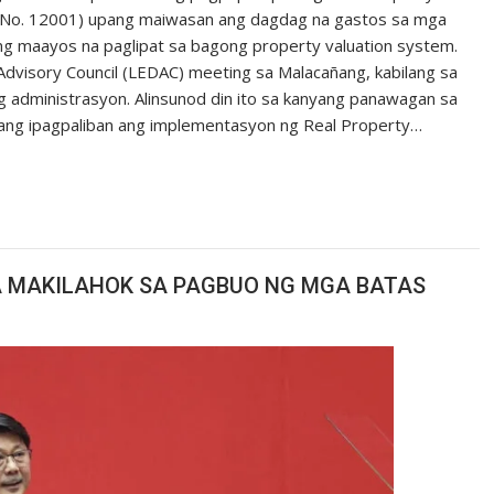
t No. 12001) upang maiwasan ang dagdag na gastos sa mga
g maayos na paglipat sa bagong property valuation system.
dvisory Council (LEDAC) meeting sa Malacañang, kabilang sa
g administrasyon. Alinsunod din ito sa kanyang panawagan sa
ang ipagpaliban ang implementasyon ng Real Property…
NA MAKILAHOK SA PAGBUO NG MGA BATAS