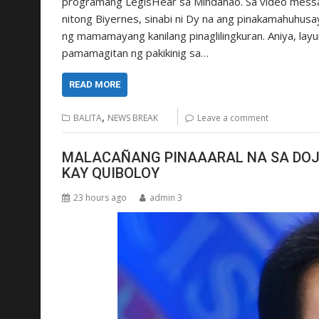
programang LegisHear sa Mindanao. Sa video messa
nitong Biyernes, sinabi ni Dy na ang pinakamahuhus
ng mamamayang kanilang pinaglilingkuran. Aniya, layu
pamamagitan ng pakikinig sa…
READ MORE
,
BALITA
NEWS BREAK
Leave a comment
MALACAÑANG PINAAARAL NA SA DOJ 
KAY QUIBOLOY
23 hours ago
admin 3