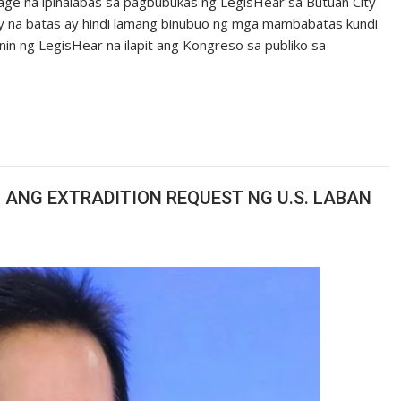
ge na ipinalabas sa pagbubukas ng LegisHear sa Butuan City
ay na batas ay hindi lamang binubuo ng mga mambabatas kundi
nin ng LegisHear na ilapit ang Kongreso sa publiko sa
ANG EXTRADITION REQUEST NG U.S. LABAN