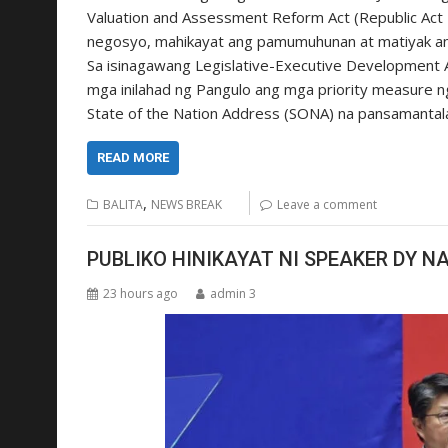
Valuation and Assessment Reform Act (Republic Ac
negosyo, mahikayat ang pamumuhunan at matiyak an
Sa isinagawang Legislative-Executive Development A
mga inilahad ng Pangulo ang mga priority measure n
State of the Nation Address (SONA) na pansamantal
READ MORE
,
BALITA
NEWS BREAK
Leave a comment
PUBLIKO HINIKAYAT NI SPEAKER DY 
23 hours ago
admin 3