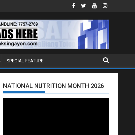
TION REQUEST NG U.S. LABAN KAY QUIBOLOY
MAHIGIT P21-M HALAGANG SMUGGLED CIGARETTES, NAS
SPECIAL FEATURE
NATIONAL NUTRITION MONTH 2026
Video
Player