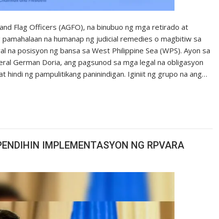
nd Flag Officers (AGFO), na binubuo ng mga retirado at
g pamahalaan na humanap ng judicial remedies o magbitiw sa
al na posisyon ng bansa sa West Philippine Sea (WPS). Ayon sa
eral German Doria, ang pagsunod sa mga legal na obligasyon
t hindi ng pampulitikang paninindigan. Iginiit ng grupo na ang…
PENDIHIN IMPLEMENTASYON NG RPVARA