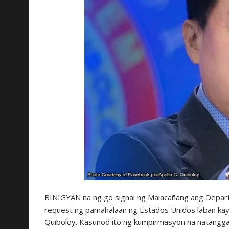
BINIGYAN na ng go signal ng Malacañang ang Departm
request ng pamahalaan ng Estados Unidos laban kay 
Quiboloy. Kasunod ito ng kumpirmasyon na natang