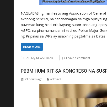
NAGLABAS ng manifesto ang Association of General a
aktibong heneral, na nananawagan sa mga opisyal n
puwesto kung hindi nila kayang suportahan ang opisy
AGFO, na pinamumunuan ni retired Police Major Gen
ng Pilipinas sa WPS ay usapin ng pagtalima sa batas a
READ MORE
,
BALITA
NEWS BREAK
Leave a comment
PBBM HUMIRIT SA KONGRESO NA SUS
23 hours ago
admin 3