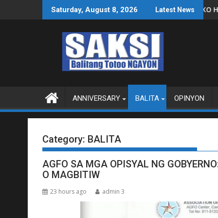
Skip
BITIW
 SUSPENDIHIN IMPLEMENTASYON NG RPVARA
PUBLIKO HINIKAYAT NI SPEAKER DY NA 
Saturday, August 8, 2026
Latest News
to
content
ANNIVERSARY
BALITA
OPINYON
Category:
BALITA
AGFO SA MGA OPISYAL NG GOBYERNO:
O MAGBITIW
23 hours ago
admin 3