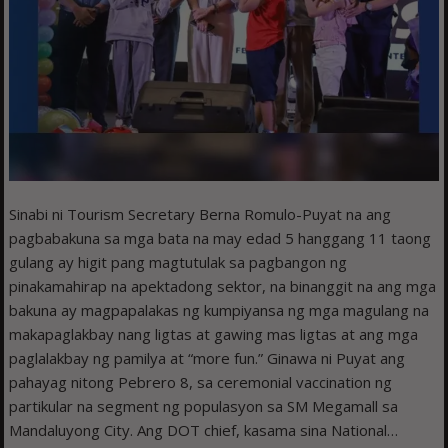
Sinabi ni Tourism Secretary Berna Romulo-Puyat na ang
pagbabakuna sa mga bata na may edad 5 hanggang 11 taong
gulang ay higit pang magtutulak sa pagbangon ng
pinakamahirap na apektadong sektor, na binanggit na ang mga
bakuna ay magpapalakas ng kumpiyansa ng mga magulang na
makapaglakbay nang ligtas at gawing mas ligtas at ang mga
paglalakbay ng pamilya at “more fun.” Ginawa ni Puyat ang
pahayag nitong Pebrero 8, sa ceremonial vaccination ng
partikular na segment ng populasyon sa SM Megamall sa
Mandaluyong City. Ang DOT chief, kasama sina National…