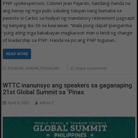
PNP spokesperson, Colonel Jean Fajardo, handang-handa na
ang hanay ng mga pulis sakaling tuluyan nang bumaba sa
pwesto si Carlos sa hudyat ng mandatory retirement pagsapit
ng kanyang ika-56 na kaarawan. “Wala pong dapat ipangamba
‘yung ating mga kababayan magkaroon man o hindi ng change
of leadership sa PNP. Handa na po ang PNP tugunan…
READ MORE
PAGKAIN, KAINAN, PASYALAN
Leave a comment
WTTC inanunsyo ang speakers sa gaganaping
21st Global Summit sa ‘Pinas
April 4, 2022
admin 2