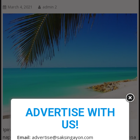
March 4, 2021
admin 2
ADVERTISE WITH
US!
Ipinagdiriwang ng Department of Tourism (DOT) na
napasama ang world-famous White Beach ng Boracay na nasa
Email:
advertise@saksingayon.com