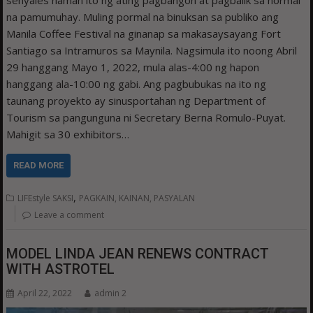
senyales naman ito ng ating pagbangon at pagbalik sa normal
na pamumuhay. Muling pormal na binuksan sa publiko ang
Manila Coffee Festival na ginanap sa makasaysayang Fort
Santiago sa Intramuros sa Maynila. Nagsimula ito noong Abril
29 hanggang Mayo 1, 2022, mula alas-4:00 ng hapon
hanggang ala-10:00 ng gabi. Ang pagbubukas na ito ng
taunang proyekto ay sinusportahan ng Department of
Tourism sa pangunguna ni Secretary Berna Romulo-Puyat.
Mahigit sa 30 exhibitors…
READ MORE
,
LIFEstyle SAKSI
PAGKAIN, KAINAN, PASYALAN
Leave a comment
MODEL LINDA JEAN RENEWS CONTRACT
WITH ASTROTEL
April 22, 2022
admin 2