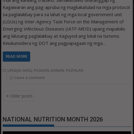
Kagawaran ang pag-apruba ng magkakatulad na mga protocol
sa paglalakbay para sa lahat ng mga local government unit
(LGUs) ng Inter-Agency Task Force on the Management of
Emerging Infectious Diseases (IATF-MEID) upang mapabilis
ang kilusang paglalakbay at itaguyod ang lokal na turismo.
Kinukunsidera ng DOT ang pagpapagaan ng mga…
READ MORE
,
LIFEstyle SAKSI
PAGKAIN, KAINAN, PASYALAN
Leave a comment
Posts
Older posts
navigation
NATIONAL NUTRITION MONTH 2026