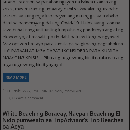
Ni Ann Esternon Sa panahon ngayon na kaliwa’t kanan ang
krisis, mas maraming umaaray dahil sa kawalan ng trabaho.
Marami sa ating mga kababayan ang natanggal sa trabaho
dahil sa pandemyang dala ng Covid-19. Halos isang taon na
tayo buhat nang unti-unting lumpuhin ng pandemya ang ating
ekonomiya, at masakit pa rin dahil patuloy itong nangyayari.
May opsyon ba tayo para kumita pa sa gitna ng pagsubok na
ito? PARAAN AT MGA DAPAT IKONSIDERA PARA KUMITA
NGAYONG KRISIS – Piliin ang negosyong hindi nalalaos o ang
mga negosyong hindi gugugol…
READ MORE
,
LIFEstyle SAKSI
PAGKAIN, KAINAN, PASYALAN
Leave a comment
White Beach ng Boracay, Nacpan Beach ng El
Nido pumwesto sa TripAdvisor’s Top Beaches
sa Asya