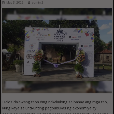
May 3, 2022
admin 2
Halos dalawang taon ding nakakulong sa bahay ang mga tao,
kung kaya sa unti-unting pagbubukas ng ekonomiya ay