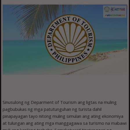
Sinusulong ng Deparment of Tourism ang ligtas na muling
pagbubukas ng mga patutunguhan ng turista dahil
pinapayagan tayo nitong muling simulan ang ating ekonomiya
at tulungan ang ating mga manggagawa sa turismo na mabawi
muli ang kanilang trabaho. Samakatuwid tinatanggap ng