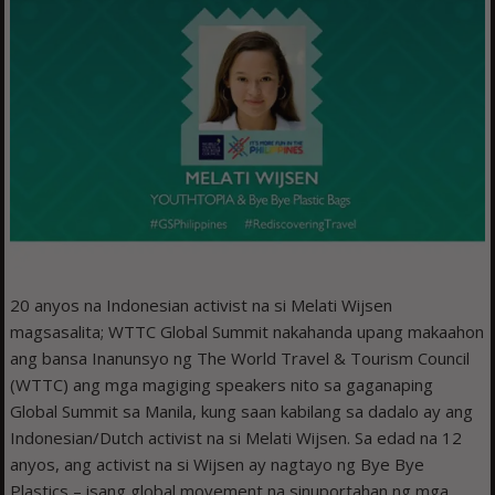
20 anyos na Indonesian activist na si Melati Wijsen
magsasalita; WTTC Global Summit nakahanda upang makaahon
ang bansa Inanunsyo ng The World Travel & Tourism Council
(WTTC) ang mga magiging speakers nito sa gaganaping
Global Summit sa Manila, kung saan kabilang sa dadalo ay ang
Indonesian/Dutch activist na si Melati Wijsen. Sa edad na 12
anyos, ang activist na si Wijsen ay nagtayo ng Bye Bye
Plastics – isang global movement na sinuportahan ng mga