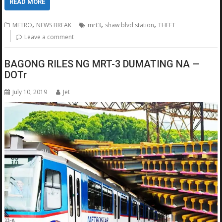
READ MORE
,
,
,
METRO
NEWS BREAK
mrt3
shaw blvd station
THEFT
Leave a comment
BAGONG RILES NG MRT-3 DUMATING NA —
DOTr
July 10, 2019
Jet