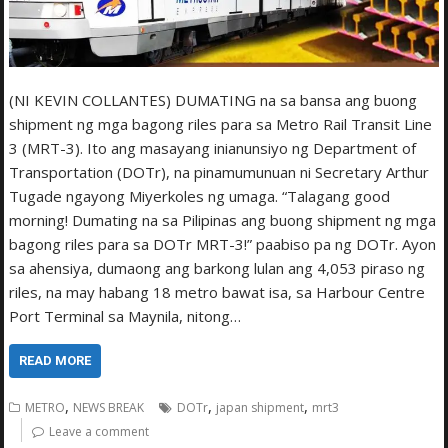
(NI KEVIN COLLANTES) DUMATING na sa bansa ang buong
shipment ng mga bagong riles para sa Metro Rail Transit Line
3 (MRT-3). Ito ang masayang inianunsiyo ng Department of
Transportation (DOTr), na pinamumunuan ni Secretary Arthur
Tugade ngayong Miyerkoles ng umaga. “Talagang good
morning! Dumating na sa Pilipinas ang buong shipment ng mga
bagong riles para sa DOTr MRT-3!” paabiso pa ng DOTr. Ayon
sa ahensiya, dumaong ang barkong lulan ang 4,053 piraso ng
riles, na may habang 18 metro bawat isa, sa Harbour Centre
Port Terminal sa Maynila, nitong…
READ MORE
,
,
,
METRO
NEWS BREAK
DOTr
japan shipment
mrt3
Leave a comment