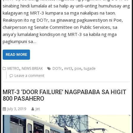
sinabing hindi lumalala at sa halip ay unti-unting humuhusay ang
kalagayan ng MRT-3 kumpara sa mga nakalipas na taon.
Reaksyon ito ng DOTr, sa ginawang pagkuwestiyon ni Poe,
chairperson ng Senate Committee on Public Services, sa
aniya’y lumalalang kondisyon ng MRT-3 sa kabila ng mga
pagkumpuni sa…
READ MORE
,
,
,
,
METRO
NEWS BREAK
DOTr
mrt3
poe
tugade
Leave a comment
MRT-3 ‘DOOR FAILURE’ NAGPABABA SA HIGIT
800 PASAHERO
July 3, 2019
Jet