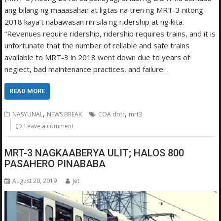
ang bilang ng maaasahan at ligtas na tren ng MRT-3 nitong
2018 kaya’t nabawasan rin sila ng ridership at ng kita.
“Revenues require ridership, ridership requires trains, and it is
unfortunate that the number of reliable and safe trains
available to MRT-3 in 2018 went down due to years of
neglect, bad maintenance practices, and failure…
READ MORE
,
,
NASYUNAL
NEWS BREAK
COA dotr
mrt3
Leave a comment
MRT-3 NAGKAABERYA ULIT; HALOS 800
PASAHERO PINABABA
August 20, 2019
Jet