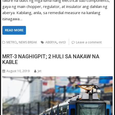
failure na dulot ng mga luma nang electrical sub-components,
gaya ng main chopper, regulator, at insulator ang dahilan ng
aberya. Kabilang, anila, sa remedial measure na kanilang
isinagawa…
READ MORE
,
,
METRO
NEWS BREAK
ABERYA
mrt3
Leave a comment
MRT-3 NAGHIGPIT; 2 HULI SA NAKAW NA
KABLE
August 10, 2019
Jet