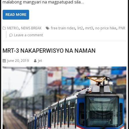
malabong mangyari na magpatupad sila…
READ MORE
,
,
,
,
,
METRO
NEWS BREAK
free train rides
lrt2
mrt3
no price hike
PNR
Leave a comment
MRT-3 NAKAPERWISYO NA NAMAN
June 20, 2019
Jet