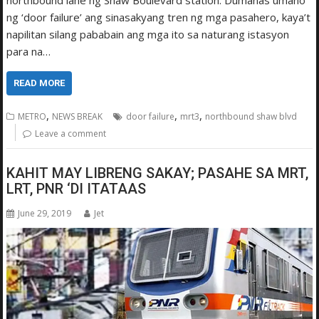
northbound lane ng Shaw Boulevard station. Dumanas umano
ng ‘door failure’ ang sinasakyang tren ng mga pasahero, kaya’t
napilitan silang pababain ang mga ito sa naturang istasyon
para na…
READ MORE
,
,
,
METRO
NEWS BREAK
door failure
mrt3
northbound shaw blvd
Leave a comment
KAHIT MAY LIBRENG SAKAY; PASAHE SA MRT,
LRT, PNR ‘DI ITATAAS
June 29, 2019
Jet