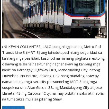
(NI KEVIN COLLANTES) LALO pang hihigpitan ng Metro Rail
Transit Line 3 (MRT-3) ang ipinatutupad nilang seguridad sa
kanilang mga pasilidad, kasunod na rin nang pagkakaaresto ng
dalawang lalaki na naaktuhang nagnanakaw ng kanilang mga
kable sa Barangay Highway Hills, Mandaluyong City, nitong
Huwebes. Nauna rito, dakong 1:37 nang madaling araw ay
namataan ng mga security personnel ng MRT-3 ang mga
suspek na sina Allan Garcia, 38, ng Mandaluyong City at Jose
Llaneta, 43, ng Caloocan City, na may bitbit na sako at mabilis
na tumatakas mula sa pillar ng Shaw…