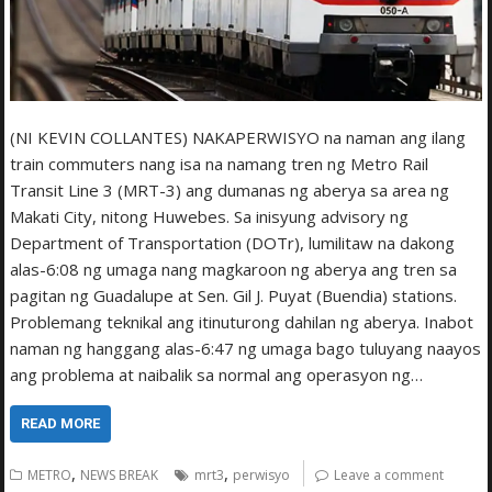
(NI KEVIN COLLANTES) NAKAPERWISYO na naman ang ilang
train commuters nang isa na namang tren ng Metro Rail
Transit Line 3 (MRT-3) ang dumanas ng aberya sa area ng
Makati City, nitong Huwebes. Sa inisyung advisory ng
Department of Transportation (DOTr), lumilitaw na dakong
alas-6:08 ng umaga nang magkaroon ng aberya ang tren sa
pagitan ng Guadalupe at Sen. Gil J. Puyat (Buendia) stations.
Problemang teknikal ang itinuturong dahilan ng aberya. Inabot
naman ng hanggang alas-6:47 ng umaga bago tuluyang naayos
ang problema at naibalik sa normal ang operasyon ng…
READ MORE
,
,
METRO
NEWS BREAK
mrt3
perwisyo
Leave a comment