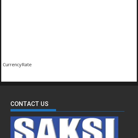
CurrencyRate
CONTACT US