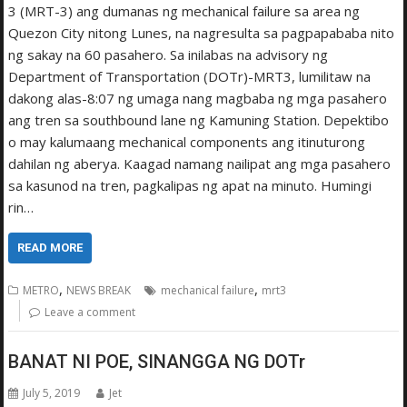
3 (MRT-3) ang dumanas ng mechanical failure sa area ng
Quezon City nitong Lunes, na nagresulta sa pagpapababa nito
ng sakay na 60 pasahero. Sa inilabas na advisory ng
Department of Transportation (DOTr)-MRT3, lumilitaw na
dakong alas-8:07 ng umaga nang magbaba ng mga pasahero
ang tren sa southbound lane ng Kamuning Station. Depektibo
o may kalumaang mechanical components ang itinuturong
dahilan ng aberya. Kaagad namang nailipat ang mga pasahero
sa kasunod na tren, pagkalipas ng apat na minuto. Humingi
rin…
READ MORE
,
,
METRO
NEWS BREAK
mechanical failure
mrt3
Leave a comment
BANAT NI POE, SINANGGA NG DOTr
July 5, 2019
Jet