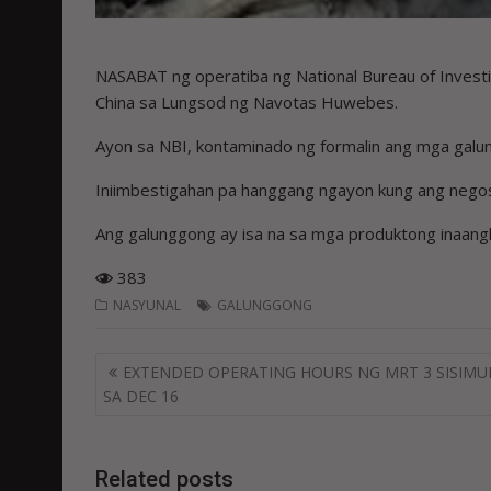
NASABAT ng operatiba ng National Bureau of Investi
China sa Lungsod ng Navotas Huwebes.
Ayon sa NBI, kontaminado ng formalin ang mga galu
Iniimbestigahan pa hanggang ngayon kung ang nego
Ang galunggong ay isa na sa mga produktong inaangka
383
NASYUNAL
GALUNGGONG
Post
EXTENDED OPERATING HOURS NG MRT 3 SISIMU
navigation
SA DEC 16
Related posts