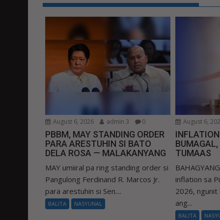
August 6, 2026
admin 3
0
August 6, 20
PBBM, MAY STANDING ORDER
INFLATIO
PARA ARESTUHIN SI BATO
BUMAGAL,
DELA ROSA — MALAKANYANG
TUMAAS
MAY umiiral pa ring standing order si
BAHAGYANG b
Pangulong Ferdinand R. Marcos Jr.
inflation sa 
para arestuhin si Sen....
2026, ngunit
ang...
BALITA
NASYUNAL
BALITA
NASY