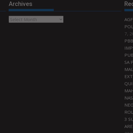
Archives
Re
Archives
AGF
POL
7, 
PBB
IMP
PUB
SA 
MAL
EXT
QU
MAH
NAS
NEG
ROL
3 S
ARE