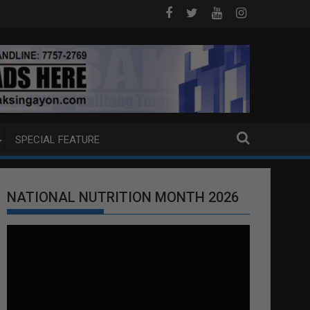
OJ ANG EXTRADITION REQUEST NG U.S. LABAN KAY QUIBOLOY
MAHIGIT P21-M HALAGANG SMUGGLED CI
SPECIAL FEATURE
NATIONAL NUTRITION MONTH 2026
Video
Player