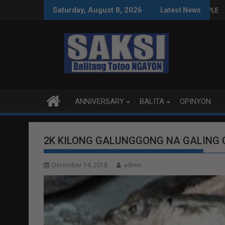
Skip
S SA WPS O MAGBITIW
A KONGRESO NA SUSPENDIHIN IMPLEMENTASYON NG RPVARA
PUBLIKO HINIKAYAT NI 
Saturday, August 8, 2026
Latest News
to
content
ANNIVERSARY
BALITA
OPINYON
2K KILONG GALUNGGONG NA GALING 
December 14, 2018
admin