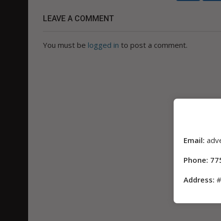
LEAVE A COMMENT
You must be
logged in
to post a comment.
Email:
adv
Phone: 77
Address:
#