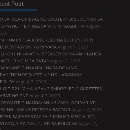
cent Post
O SA MGA OPISYAL NG GOBYERNO: SUMUNOD SA
ISIYA NG PILIPINAS SA WPS O MAGBITIW
August
2026
M HUMIRIT SA KONGRESO NA SUSPENDIHIN
LEMENTASYON NG RPVARA
August 7, 2026
LIKO HINIKAYAT NI SPEAKER DY NA MAKILAHOK
PAGBUO NG MGA BATAS
August 7, 2026
ACAÑANG PINAAARAL NA SA DOJ ANG
RADITION REQUEST NG U.S. LABAN KAY
IBOLOY
August 7, 2026
IGIT P21-M HALAGANG SMUGGLED CIGARETTES,
ABAT NG PNP
August 7, 2026
OSYANTE TINANGAYAN NG CASH, DOLYAR AT
EX NG LIMANG RIDER SA BACOOR
August 7, 2026
USPEK SA PAGPATAY SA PRODUCT SPECIALIST,
STADO; 3 PA TINUTUGIS SA BULACAN
August 7,