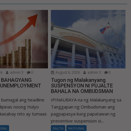
26
admin 3
0
August 6, 2026
admin 3
0
N BAHAGYANG
Tugon ng Malakanyang
 UNEMPLOYMENT
SUSPENSYON NI PUJALTE
BAHALA NA OMBUDSMAN
umagal ang headline
IPINAUBAYA na ng Malakanyang sa
Pilipinas noong Hulyo
Tanggapan ng Ombudsman ang
 kasabay nito ay tumaas
pagpapasya kung papatawan ng
preventive suspension si...
UNAL
BALITA
NASYUNAL