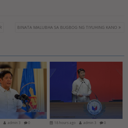
R
BINATA MALUBHA SA BUGBOG NG TIYUHING KANO
o
admin 3
0
18 hours ago
admin 3
0