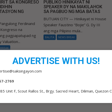
IRIT SA KONGRESO
PUBLIKO HINIKAYAT NI
DIHIN
SPEAKER DY NA MAKILAHOK
TASYON NG
SA PAGBUO NG MGA BATAS
BUTUAN CITY — Hinikayat ni House
Pangulong Ferdinand
Speaker Faustino “Bojie” G. Dy III
a Kongreso na
ang mga Pilipino mula...
 ang pagpapatupad ng
BALITA
NEWS BREAK
 Valuation...
 BREAK
ADVERTISE WITH US!
ertise@saksingayon.com
57-2769
85 Unit F, Scout Rallos St., Brgy. Sacred Heart, Diliman, Quezon C