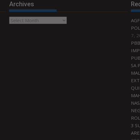
Archives
Re
Archives
AGF
POL
7, 
PBB
IMP
PUB
SA 
MAL
EXT
QU
MAH
NAS
NEG
ROL
3 S
ARE