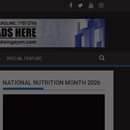
J ANG EXTRADITION REQUEST NG U.S. LABAN KAY QUIBOLOY
MAHIGIT P21-M HALAGANG SMUGGLED CIG
SPECIAL FEATURE
NATIONAL NUTRITION MONTH 2026
Video
Player