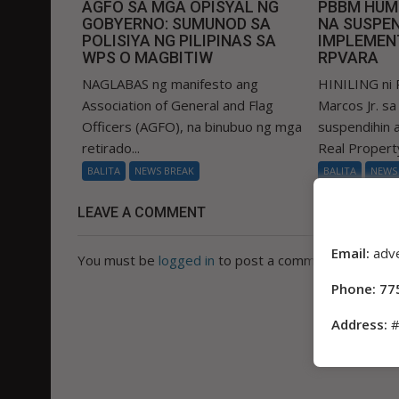
AGFO SA MGA OPISYAL NG
PBBM HUM
GOBYERNO: SUMUNOD SA
NA SUSPEN
POLISIYA NG PILIPINAS SA
IMPLEMEN
WPS O MAGBITIW
RPVARA
NAGLABAS ng manifesto ang
HINILING ni 
Association of General and Flag
Marcos Jr. s
Officers (AGFO), na binubuo ng mga
suspendihin
retirado...
Real Property
BALITA
NEWS BREAK
BALITA
NEWS
LEAVE A COMMENT
Email:
adv
You must be
logged in
to post a comment.
Phone: 77
Address:
#