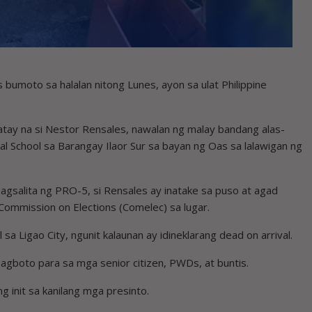
bumoto sa halalan nitong Lunes, ayon sa ulat Philippine
matay na si Nestor Rensales, nawalan ng malay bandang alas-
 School sa Barangay Ilaor Sur sa bayan ng Oas sa lalawigan ng
apagsalita ng PRO-5, si Rensales ay inatake sa puso at agad
Commission on Elections (Comelec) sa lugar.
 sa Ligao City, ngunit kalaunan ay idineklarang dead on arrival.
boto para sa mga senior citizen, PWDs, at buntis.
 init sa kanilang mga presinto.