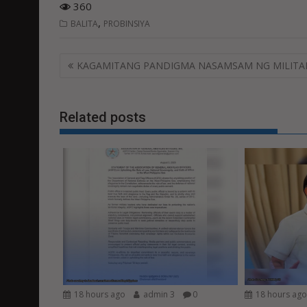
360
,
BALITA
PROBINSIYA
Post
KAGAMITANG PANDIGMA NASAMSAM NG MILITA
navigation
Related posts
18 hours ago
admin 3
0
18 hours ag