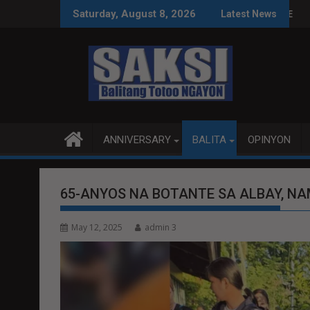
Skip
 SA WPS O MAGBITIW
 KONGRESO NA SUSPENDIHIN IMPLEMENTASYON NG RPVARA
PUBLIKO HINIKAYAT NI S
Saturday, August 8, 2026
Latest News
to
content
ANNIVERSARY
BALITA
OPINYON
65-ANYOS NA BOTANTE SA ALBAY, 
May 12, 2025
admin 3