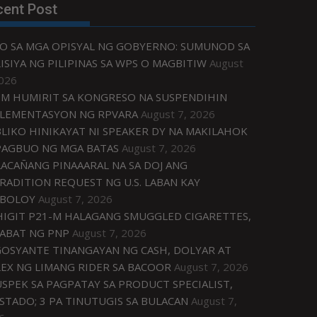
cent Post
O SA MGA OPISYAL NG GOBYERNO: SUMUNOD SA
ISIYA NG PILIPINAS SA WPS O MAGBITIW
August
2026
M HUMIRIT SA KONGRESO NA SUSPENDIHIN
LEMENTASYON NG RPVARA
August 7, 2026
LIKO HINIKAYAT NI SPEAKER DY NA MAKILAHOK
PAGBUO NG MGA BATAS
August 7, 2026
ACAÑANG PINAAARAL NA SA DOJ ANG
RADITION REQUEST NG U.S. LABAN KAY
IBOLOY
August 7, 2026
IGIT P21-M HALAGANG SMUGGLED CIGARETTES,
ABAT NG PNP
August 7, 2026
OSYANTE TINANGAYAN NG CASH, DOLYAR AT
EX NG LIMANG RIDER SA BACOOR
August 7, 2026
USPEK SA PAGPATAY SA PRODUCT SPECIALIST,
STADO; 3 PA TINUTUGIS SA BULACAN
August 7,