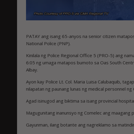
PATAY ang isang 65-anyos na senior citizen matapos 
National Police (PNP).
Kinilala ng Police Regional Office 5 (PRO-5) ang na
6:05 ng umaga matapos bumoto sa Oas South Central
Albay.
Ayon kay Police Lt. Col. Maria Luisa Calubaquib, tag
nilapatan ng paunang lunas ng medical personnel ng 
Agad isinugod ang biktima sa isang provincial hospital
Magugunitang inanunsyo ng Comelec ang maagang pag
Gayunman, ilang botante ang nagreklamo sa matinding