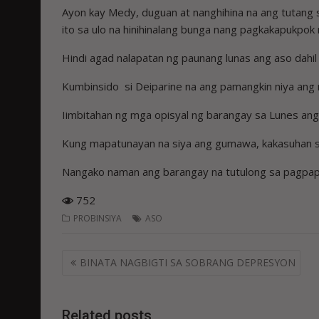
Ayon kay Medy, duguan at nanghihina na ang tutang
ito sa ulo na hinihinalang bunga nang pagkakapukpok
Hindi agad nalapatan ng paunang lunas ang aso dahi
Kumbinsido si Deiparine na ang pamangkin niya ang 
Iimbitahan ng mga opisyal ng barangay sa Lunes ang
Kung mapatunayan na siya ang gumawa, kakasuhan si
Nangako naman ang barangay na tutulong sa pagpa
752
PROBINSIYA
ASO
Post
BINATA NAGBIGTI SA SOBRANG DEPRESYON
navigation
Related posts