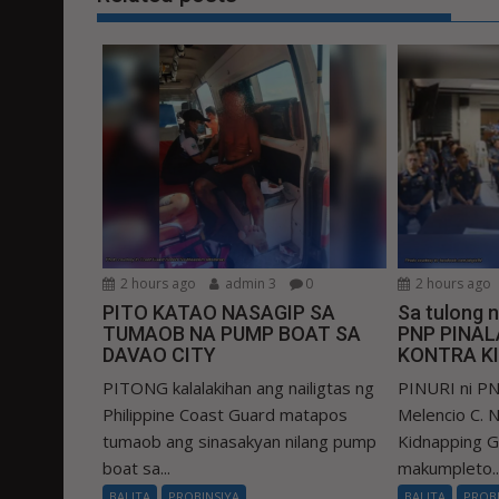
2 hours ago
admin 3
0
2 hours ago
PITO KATAO NASAGIP SA
Sa tulong 
TUMAOB NA PUMP BOAT SA
PNP PINA
DAVAO CITY
KONTRA K
PITONG kalalakihan ang nailigtas ng
PINURI ni PN
Philippine Coast Guard matapos
Melencio C. Na
tumaob ang sinasakyan nilang pump
Kidnapping 
boat sa...
makumpleto..
BALITA
PROBINSIYA
BALITA
PROB