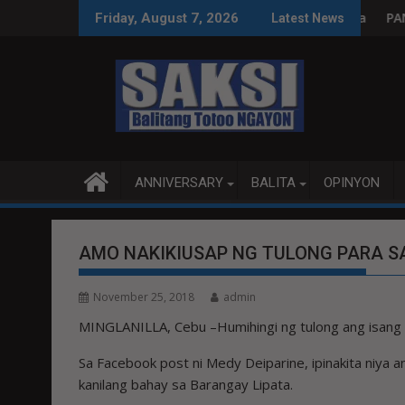
Skip
leksyon, tamang paggastos susi sa pag-unlad
PANANAMPALATAYA
Friday, August 7, 2026
Latest News
to
content
ANNIVERSARY
BALITA
OPINYON
AMO NAKIKIUSAP NG TULONG PARA 
November 25, 2018
admin
MINGLANILLA, Cebu –Humihingi ng tulong ang isang 
Sa Facebook post ni Medy Deiparine, ipinakita niya
kanilang bahay sa Barangay Lipata.