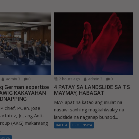
admin 3
0
2 hours ago
admin 3
0
ng German expertise
4 PATAY SA LANDSLIDE SA TS
LAWIG KAKAYAHAN
MAYMAY, HABAGAT
IDNAPPING
MAY apat na katao ang iniulat na
P chief, PGen. Jose
nasawi sanhi ng magkahiwalay na
rtatez, Jr., ang Anti-
landslide na naganap bunsod...
Group (AKG) makaraang
BALITA
PROBINSIYA
.
INSIYA