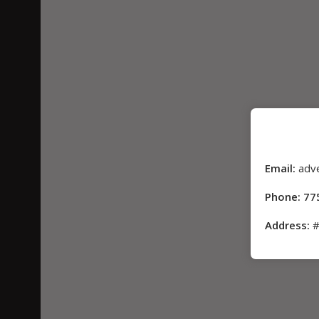
Email:
adv
Phone: 77
Address:
#