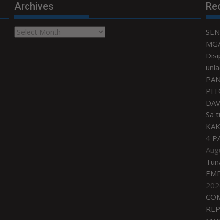
Archives
Re
Archives
SEN
MGA
Disi
unla
PAN
PIT
DAV
Sa 
KAK
4 P
Aug
Tun
EMP
202
COM
REP