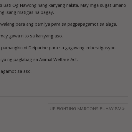
 si Bati Og Nawong nang kanyang nakita. May mga sugat umano
 ng isang matigas na bagay.
l walang pera ang pamilya para sa pagpapagamot sa alaga.
may gawa nito sa kaniyang aso.
 pamangkin ni Deiparine para sa gagawing imbestigasyon.
ya ng paglabag sa Animal Welfare Act.
pagamot sa aso.
UP FIGHTING MAROONS BUHAY PA!