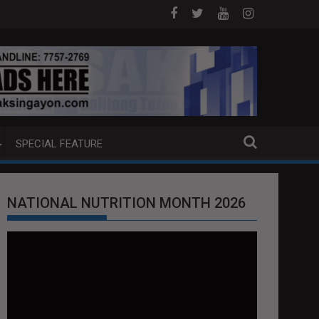
B NA PUMP BOAT SA DAVAO CITY
Sa tulong ng German expertise PNP 
SPECIAL FEATURE
NATIONAL NUTRITION MONTH 2026
Video
Player