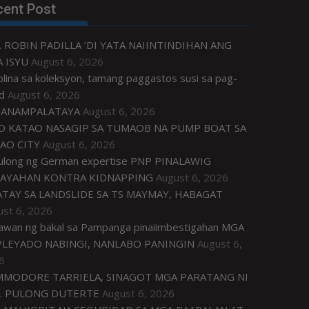
cent Post
. ROBIN PADILLA ‘DI YATA NAIINTINDIHAN ANG
 ISYU
August 6, 2026
plina sa koleksyon, tamang paggastos susi sa pag-
d
August 6, 2026
ANAMPALATAYA
August 6, 2026
O KATAO NASAGIP SA TUMAOB NA PUMP BOAT SA
AO CITY
August 6, 2026
tulong ng German expertise PNP PINALAWIG
AYAHAN KONTRA KIDNAPPING
August 6, 2026
ATAY SA LANDSLIDE SA TS MAYMAY, HABAGAT
ust 6, 2026
awan ng bakal sa Pampanga pinaiimbestigahan MGA
LEYADO NABINGI, NANLABO PANINGIN
August 6,
6
MODORE TARRIELA, SINAGOT MGA PARATANG NI
. PULONG DUTERTE
August 6, 2026