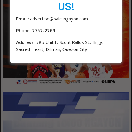
US!
Email:
advertise@saksingayon.com
Phone: 7757-2769
Address:
#85 Unit F, Scout Rallos St., Brgy.
Sacred Heart, Diliman, Quezon City