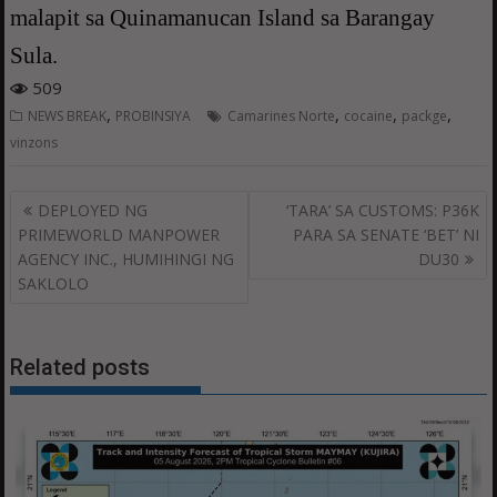
malapit sa Quinamanucan Island sa Barangay
Sula.
509
,
,
,
,
NEWS BREAK
PROBINSIYA
Camarines Norte
cocaine
packge
vinzons
Post
DEPLOYED NG
‘TARA’ SA CUSTOMS: P36K
navigation
PRIMEWORLD MANPOWER
PARA SA SENATE ‘BET’ NI
AGENCY INC., HUMIHINGI NG
DU30
SAKLOLO
Related posts