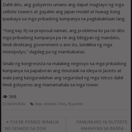
Dahil dito, ang gobyerno umano ang dapat magtayo ng mga
cellsite towers at gayahin ang Japan model at huwag itong
ipaubaya sa mga pribadong kumpanya na pagkakakitaan lang.
“Yung kay RJ na proposal naman, ang problema ko pa rin dito
mga pribadong kumpanya pa rin ang bibigyan ng mandato,
hindi direktang government o ano ito, lumilikha ng mga
monopolyo,” dagdag pa ng mambabatas.
Sinabi ng kongresista na malaking negosyo sa mga pribadong
kumpanya na papaboran ang itinutulak na ideya ni Jacinto at
wala pang kasiguraduhan ang seguridad ng mga telcos dahil
hindi gobyerno ang mamamahala sa mga tower.
568
,
NASYUNAL
Rep. Antonio Tinio
Rj jacinto
Post
P24.5B PONDO IBINALIK
PAMUMUNO NI DUTERTE
navigation
NG SENADO SA DOH
KAHIHIYAN SA BANSA –