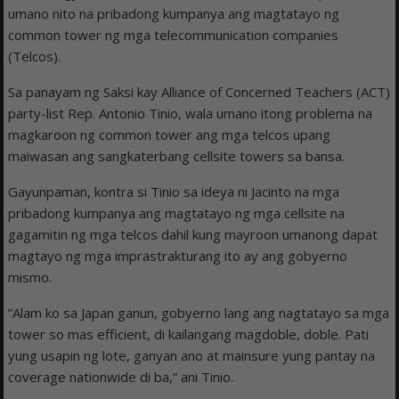
umano nito na pribadong kumpanya ang magtatayo ng
common tower ng mga telecommunication companies
(Telcos).
Sa panayam ng Saksi kay Alliance of Concerned Teachers (ACT)
party-list Rep. Antonio Tinio, wala umano itong problema na
magkaroon ng common tower ang mga telcos upang
maiwasan ang sangkaterbang cellsite towers sa bansa.
Gayunpaman, kontra si Tinio sa ideya ni Jacinto na mga
pribadong kumpanya ang magtatayo ng mga cellsite na
gagamitin ng mga telcos dahil kung mayroon umanong dapat
magtayo ng mga imprastrakturang ito ay ang gobyerno
mismo.
“Alam ko sa Japan ganun, gobyerno lang ang nagtatayo sa mga
tower so mas efficient, di kailangang magdoble, doble. Pati
yung usapin ng lote, ganyan ano at mainsure yung pantay na
coverage nationwide di ba,” ani Tinio.