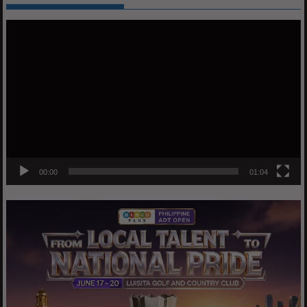
Video
Player
00:00
01:04