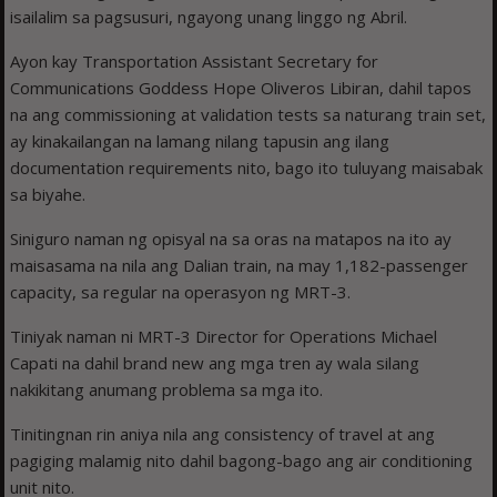
isailalim sa pagsusuri, ngayong unang linggo ng Abril.
Ayon kay Transportation Assistant Secretary for
Communications Goddess Hope Oliveros Libiran, dahil tapos
na ang commissioning at validation tests sa naturang train set,
ay kinakailangan na lamang nilang tapusin ang ilang
documentation requirements nito, bago ito tuluyang maisabak
sa biyahe.
Siniguro naman ng opisyal na sa oras na matapos na ito ay
maisasama na nila ang Dalian train, na may 1,182-passenger
capacity, sa regular na operasyon ng MRT-3.
Tiniyak naman ni MRT-3 Director for Operations Michael
Capati na dahil brand new ang mga tren ay wala silang
nakikitang anumang problema sa mga ito.
Tinitingnan rin aniya nila ang consistency of travel at ang
pagiging malamig nito dahil bagong-bago ang air conditioning
unit nito.