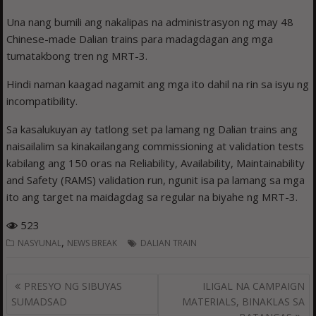
Una nang bumili ang nakalipas na administrasyon ng may 48
Chinese-made Dalian trains para madagdagan ang mga
tumatakbong tren ng MRT-3.
Hindi naman kaagad nagamit ang mga ito dahil na rin sa isyu ng
incompatibility.
Sa kasalukuyan ay tatlong set pa lamang ng Dalian trains ang
naisailalim sa kinakailangang commissioning at validation tests
kabilang ang 150 oras na Reliability, Availability, Maintainability
and Safety (RAMS) validation run, ngunit isa pa lamang sa mga
ito ang target na maidagdag sa regular na biyahe ng MRT-3.
523
,
NASYUNAL
NEWS BREAK
DALIAN TRAIN
Post
PRESYO NG SIBUYAS
ILIGAL NA CAMPAIGN
navigation
SUMADSAD
MATERIALS, BINAKLAS SA