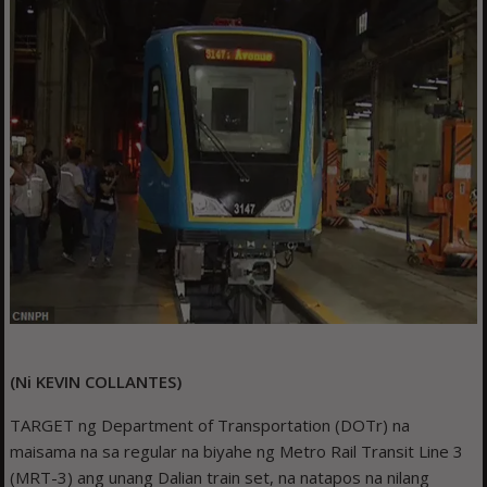
(Ni KEVIN COLLANTES)
TARGET ng Department of Transportation (DOTr) na
maisama na sa regular na biyahe ng Metro Rail Transit Line 3
(MRT-3) ang unang Dalian train set, na natapos na nilang