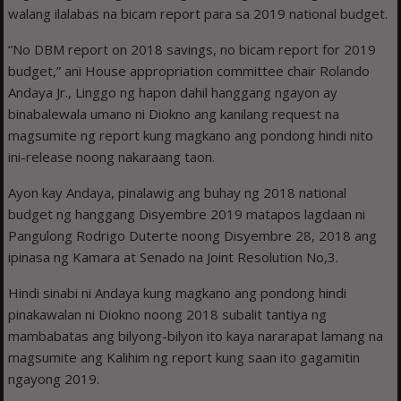
walang ilalabas na bicam report para sa 2019 national budget.
“No DBM report on 2018 savings, no bicam report for 2019
budget,” ani House appropriation committee chair Rolando
Andaya Jr., Linggo ng hapon dahil hanggang ngayon ay
binabalewala umano ni Diokno ang kanilang request na
magsumite ng report kung magkano ang pondong hindi nito
ini-release noong nakaraang taon.
Ayon kay Andaya, pinalawig ang buhay ng 2018 national
budget ng hanggang Disyembre 2019 matapos lagdaan ni
Pangulong Rodrigo Duterte noong Disyembre 28, 2018 ang
ipinasa ng Kamara at Senado na Joint Resolution No,3.
Hindi sinabi ni Andaya kung magkano ang pondong hindi
pinakawalan ni Diokno noong 2018 subalit tantiya ng
mambabatas ang bilyong-bilyon ito kaya nararapat lamang na
magsumite ang Kalihim ng report kung saan ito gagamitin
ngayong 2019.