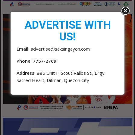
ADVERTISE WITH
US!
Email:
advertise@saksingayon.com
Phone: 7757-2769
Address:
#85 Unit F, Scout Rallos St., Brgy.
Sacred Heart, Diliman, Quezon City