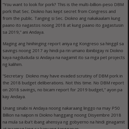
“You want to look for pork? This is the multi-billion-peso DBM
pork that Sec. Diokno has kept secret from Congress and
from the public. Tanging si Sec. Diokno ang nakakaalam kung
paano ito nagastos noong 2018 at kung paano ito gagastusin
sa 2019,” ani Andaya.
Maging ang hinihinging report aniya ng Kongreso sa hinggil sa
savings noong 2017 ay hindi pa rin umano ibinibigay ni Diokno
kaya nagdududa si Andaya na nagamit ito sa mga pet projects
ng kalihim.
“Secretary Diokno may have evaded scrutiny of DBM pork in
the 2018 budget deliberations. Not this time. No DBM report
on 2018 savings, no bicam report for 2019 budget,” ayon pa
kay Andaya.
Unang sinabi ni Andaya noong nakaraang linggo na may P50
Billion na naipon ni Diokno hanggang noong Disyembre 2018
na mula sa iba’t ibang ahensya ng gobyerno na hindi ginagamit
at inaamag lang sa kanyang tanggapan.