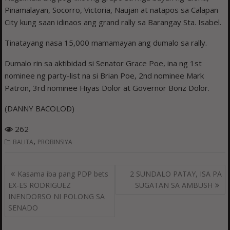
Pinamalayan, Socorro, Victoria, Naujan at natapos sa Calapan
City kung saan idinaos ang grand rally sa Barangay Sta. Isabel.
Tinatayang nasa 15,000 mamamayan ang dumalo sa rally.
Dumalo rin sa aktibidad si Senator Grace Poe, ina ng 1st
nominee ng party-list na si Brian Poe, 2nd nominee Mark
Patron, 3rd nominee Hiyas Dolor at Governor Bonz Dolor.
(DANNY BACOLOD)
262
,
BALITA
PROBINSIYA
Post
Kasama iba pang PDP bets
2 SUNDALO PATAY, ISA PA
navigation
EX-ES RODRIGUEZ
SUGATAN SA AMBUSH
INENDORSO NI POLONG SA
SENADO