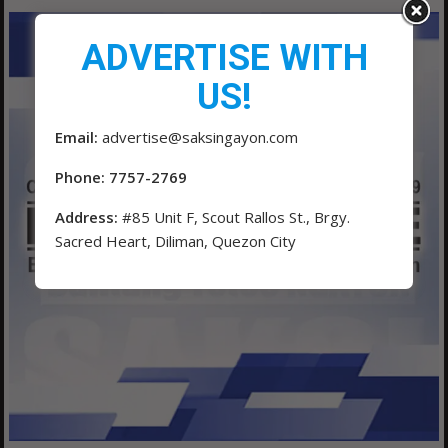
ADVERTISE WITH
US!
Email:
advertise@saksingayon.com
Phone: 7757-2769
Address:
#85 Unit F, Scout Rallos St., Brgy.
Sacred Heart, Diliman, Quezon City