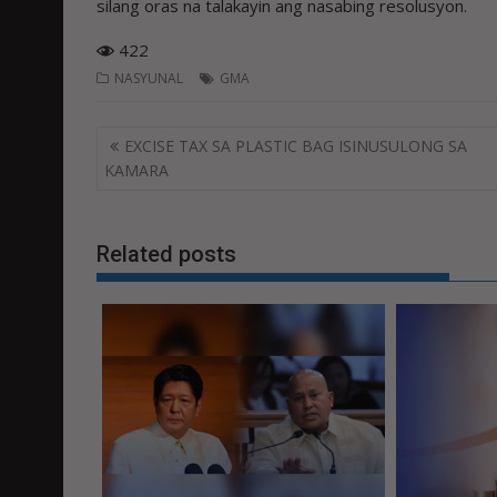
silang oras na talakayin ang nasabing resolusyon.
422
NASYUNAL
GMA
Post
EXCISE TAX SA PLASTIC BAG ISINUSULONG SA
navigation
KAMARA
Related posts