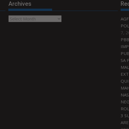
Archives
Re
Archives
AGF
POL
7, 
PBB
IMP
PUB
SA 
MAL
EXT
QU
MAH
NAS
NEG
ROL
3 S
ARE