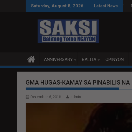
Skip
 SA WPS O MAGBITIW
 KONGRESO NA SUSPENDIHIN IMPLEMENTASYON NG RPVARA
PUBLIKO HINIKAYAT NI SP
Saturday, August 8, 2026
Latest News
to
content
ANNIVERSARY
BALITA
OPINYON
GMA HUGAS-KAMAY SA PINABILIS NA
December 6, 2018
admin