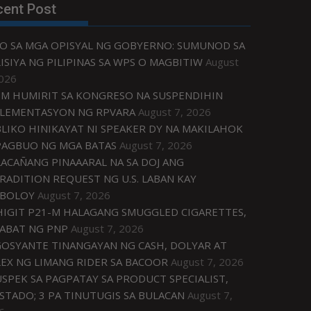
cent Post
O SA MGA OPISYAL NG GOBYERNO: SUMUNOD SA
ISIYA NG PILIPINAS SA WPS O MAGBITIW
August
2026
M HUMIRIT SA KONGRESO NA SUSPENDIHIN
LEMENTASYON NG RPVARA
August 7, 2026
LIKO HINIKAYAT NI SPEAKER DY NA MAKILAHOK
PAGBUO NG MGA BATAS
August 7, 2026
ACAÑANG PINAAARAL NA SA DOJ ANG
RADITION REQUEST NG U.S. LABAN KAY
IBOLOY
August 7, 2026
IGIT P21-M HALAGANG SMUGGLED CIGARETTES,
ABAT NG PNP
August 7, 2026
OSYANTE TINANGAYAN NG CASH, DOLYAR AT
EX NG LIMANG RIDER SA BACOOR
August 7, 2026
USPEK SA PAGPATAY SA PRODUCT SPECIALIST,
STADO; 3 PA TINUTUGIS SA BULACAN
August 7,