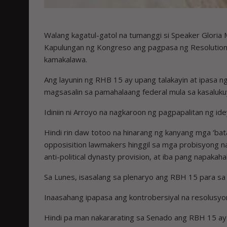
Walang kagatul-gatol na tumanggi si Speaker Glori
Kapulungan ng Kongreso ang pagpasa ng Resolution
kamakalawa.
Ang layunin ng RHB 15 ay upang talakayin at ipasa
magsasalin sa pamahalaang federal mula sa kasaluku
Idiniin ni Arroyo na nagkaroon ng pagpapalitan ng 
Hindi rin daw totoo na hinarang ng kanyang mga ‘ba
opposisition lawmakers hinggil sa mga probisyong 
anti-political dynasty provision, at iba pang napaka
Sa Lunes, isasalang sa plenaryo ang RBH 15 para sa i
Inaasahang ipapasa ang kontrobersiyal na resolusyo
Hindi pa man nakararating sa Senado ang RBH 15 ay i