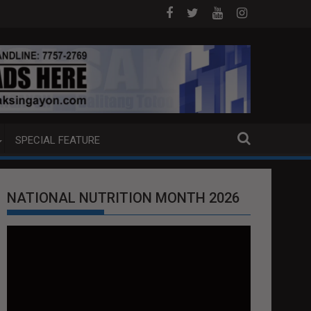
J ANG EXTRADITION REQUEST NG U.S. LABAN KAY QUIBOLOY
MAHIGIT P21-M HALAGANG SMUGGLED CIG
SPECIAL FEATURE
NATIONAL NUTRITION MONTH 2026
Video
Player