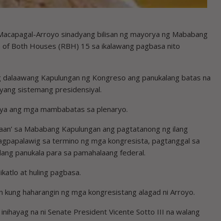
a Macapagal-Arroyo sinadyang bilisan ng mayorya ng Mababang
 of Both Houses (RBH) 15 sa ikalawang pagbasa nito
 ng dalaawang Kapulungan ng Kongreso ang panukalang batas na
yang sistemang presidensiyal.
ideya ang mga mambabatas sa plenaryo.
taan’ sa Mababang Kapulungan ang pagtatanong ng ilang
nagpapalawig sa termino ng mga kongresista, pagtanggal sa
halang panukala para sa pamahalaang federal.
katlo at huling pagbasa.
n kung haharangin ng mga kongresistang alagad ni Arroyo.
nihayag na ni Senate President Vicente Sotto III na walang