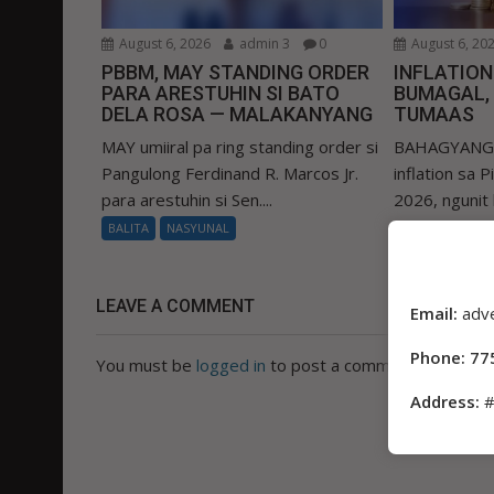
August 6, 2026
admin 3
0
August 6, 20
PBBM, MAY STANDING ORDER
INFLATIO
PARA ARESTUHIN SI BATO
BUMAGAL,
DELA ROSA — MALAKANYANG
TUMAAS
MAY umiiral pa ring standing order si
BAHAGYANG b
Pangulong Ferdinand R. Marcos Jr.
inflation sa 
para arestuhin si Sen....
2026, ngunit
ang...
BALITA
NASYUNAL
BALITA
NASY
LEAVE A COMMENT
Email:
adv
Phone: 77
You must be
logged in
to post a comment.
Address:
#