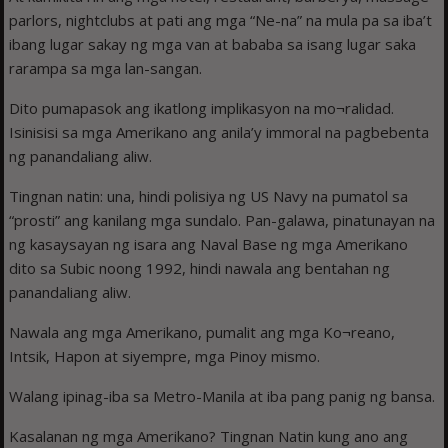
parlors, nightclubs at pati ang mga “Ne-na” na mula pa sa iba’t
ibang lugar sakay ng mga van at bababa sa isang lugar saka
rarampa sa mga lan-sangan.
Dito pumapasok ang ikatlong implikasyon na mo¬ralidad.
Isinisisi sa mga Amerikano ang anila’y immoral na pagbebenta
ng panandaliang aliw.
Tingnan natin: una, hindi polisiya ng US Navy na pumatol sa
“prosti” ang kanilang mga sundalo. Pan-galawa, pinatunayan na
ng kasaysayan ng isara ang Naval Base ng mga Amerikano
dito sa Subic noong 1992, hindi nawala ang bentahan ng
panandaliang aliw.
Nawala ang mga Amerikano, pumalit ang mga Ko¬reano,
Intsik, Hapon at siyempre, mga Pinoy mismo.
Walang ipinag-iba sa Metro-Manila at iba pang panig ng bansa.
Kasalanan ng mga Amerikano? Tingnan Natin kung ano ang