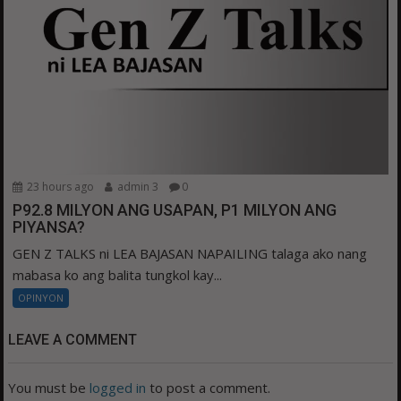
23 hours ago
admin 3
0
P92.8 MILYON ANG USAPAN, P1 MILYON ANG
PIYANSA?
GEN Z TALKS ni LEA BAJASAN NAPAILING talaga ako nang
mabasa ko ang balita tungkol kay...
OPINYON
LEAVE A COMMENT
You must be
logged in
to post a comment.