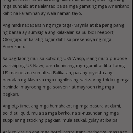
mga sundalo at nalalantad pa sa mga gamit ng mga Amerikano
kahit na karamihan ay wala naman tayo.
Ang hindi napapansin ng mga taga-Maynila at iba pang panig
ng bansa ay sumisigla ang kalakalan sa Su-bic Freeport,
Olongapo at karatig-lugar dahil sa presensiya ng mga
Amerikano.
Sa pagdaong muli sa Subic ng USS Wasp, isang multi-purpose
warship ng US Navy, para kunin ang mga gamit at libu-libong
US marines na sumali sa Balikatan, parang piyesta ang
pantalan ng Alava sa mga naghilerang sari-saring tolda ng mga
paninda, mayroong mga souvenir at mayroon ring mga
pagkain.
Ang big-time, ang mga humahakot ng mga basura at dumi,
solid at liquid, mula sa mga barko, na si-nusundan ng mga
supplier ng stock ng pagkain, mula asukal, gulay at iba pa.
At kumikita rin ang mga hotel, restaurant, barberya, massage