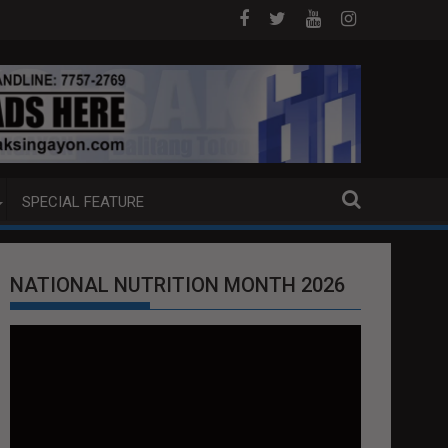
ANG EXTRADITION REQUEST NG U.S. LABAN KAY QUIBOLOY
MAHIGIT P21-M HALAGANG SMUGGLED CIGAR
SPECIAL FEATURE
NATIONAL NUTRITION MONTH 2026
Video
Player