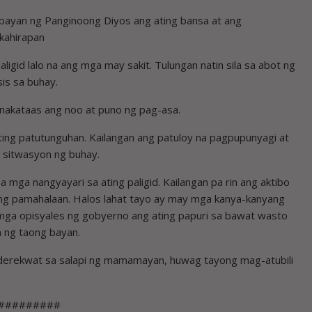
bayan ng Panginoong Diyos ang ating bansa at ang
kahirapan
ligid lalo na ang mga may sakit. Tulungan natin sila sa abot ng
sis sa buhay.
nakataas ang noo at puno ng pag-asa.
ating patutunguhan. Kailangan ang patuloy na pagpupunyagi at
 sitwasyon ng buhay.
a mga nangyayari sa ating paligid. Kailangan pa rin ang aktibo
ating pamahalaan. Halos lahat tayo ay may mga kanya-kanyang
a mga opisyales ng gobyerno ang ating papuri sa bawat wasto
 ng taong bayan.
nderekwat sa salapi ng mamamayan, huwag tayong mag-atubili
#########