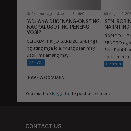
24 hours ago
admin 3
0
August 6, 20
‘ADUANA DUO’ NANG-ONSE NG
SEN. ROBIN
NAGPALUSOT NG PEKENG
NAIINTIND
YOSI?
RAPIDO ni 
CLICKBAIT ni JO BARLIZO SABI nga
SENTRO ng k
ng ating mga lola, “Kung saan may
Sen. Robinhoo
usok, malamang may...
social media..
OPINYON
OPINYON
LEAVE A COMMENT
You must be
logged in
to post a comment.
CONTACT US