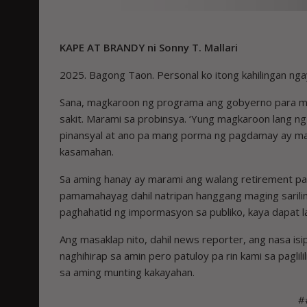
KAPE AT BRANDY ni
Sonny T. Mallari
2025. Bagong Taon. Personal ko itong kahilingan ng
Sana, magkaroon ng programa ang gobyerno para 
sakit. Marami sa probinsya. ‘Yung magkaroon lang n
pinansyal at ano pa mang porma ng pagdamay ay mal
kasamahan.
Sa aming hanay ay marami ang walang retirement p
pamamahayag dahil natripan hanggang maging sarili
paghahatid ng impormasyon sa publiko, kaya dapat l
Ang masaklap nito, dahil news reporter, ang nasa i
naghihirap sa amin pero patuloy pa rin kami sa pagli
sa aming munting kakayahan.
#