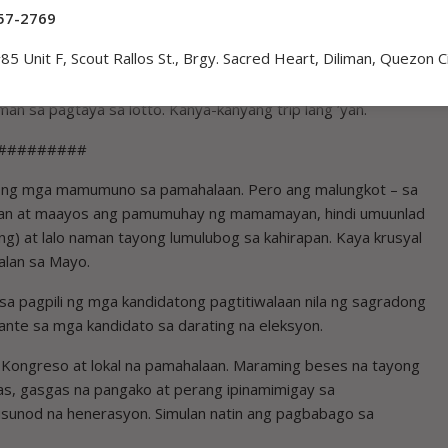
57-2769
a sa lotto? Napatunayan na ba?
85 Unit F, Scout Rallos St., Brgy. Sacred Heart, Diliman, Quezon C
no ka nagsasaya? Sa pag-inom ng alak, sa pagyoyosi? Sa batak
ili ng magagandang damit, alahas, sasakyan? Sige lang! Trip
man sa pagtaya sa lotto. Kanya-kanyang trip lang ‘yan.
#########
li ng mga mamumuno sa pamahalaan. Pero ang malungkot – sa
lwan at maayos ang pamumuhay ng mamamayan, hindi umuunlad
ng) at lalo naman tayong lumulubog sa kahirapan. Kaya krusyal
alan sa Mayo.
a pagpili ng mga kandidatong pagtitiwalaan nila ng sagradong
ante sa mga kandidato sa darating na eleksyon.
, Kongreso at lokal na pamahalaan. Maraming beses na tayong
s, gasgas na pangako at perang ipinamimigay sa
usunod na henerasyon. Simulan natin ang pagbabago sa