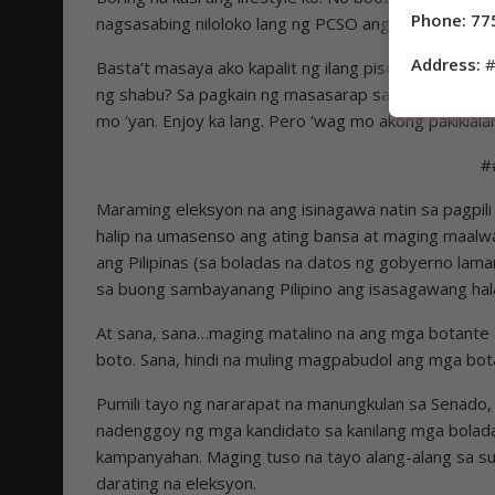
Phone: 77
nagsasabing niloloko lang ng PCSO ang mga mananay
Address:
#
Basta’t masaya ako kapalit ng ilang piso. Ikaw? Paa
ng shabu? Sa pagkain ng masasarap sa resto? Sa pagb
mo ‘yan. Enjoy ka lang. Pero ‘wag mo akong pakikiala
#
Maraming eleksyon na ang isinagawa natin sa pagpi
halip na umasenso ang ating bansa at maging maa
ang Pilipinas (sa boladas na datos ng gobyerno lama
sa buong sambayanang Pilipino ang isasagawang hal
At sana, sana…maging matalino na ang mga botante s
boto. Sana, hindi na muling magpabudol ang mga bot
Pumili tayo ng nararapat na manungkulan sa Senado
nadenggoy ng mga kandidato sa kanilang mga bolada
kampanyahan. Maging tuso na tayo alang-alang sa s
darating na eleksyon.