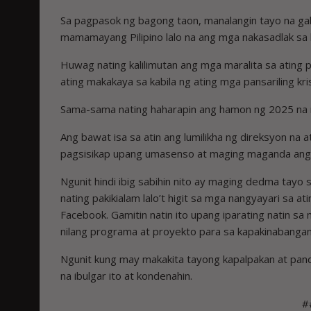
Sa pagpasok ng bagong taon, manalangin tayo na ga
mamamayang Pilipino lalo na ang mga nakasadlak sa 
Huwag nating kalilimutan ang mga maralita sa ating pa
ating makakaya sa kabila ng ating mga pansariling kri
Sama-sama nating haharapin ang hamon ng 2025 na 
Ang bawat isa sa atin ang lumilikha ng direksyon na 
pagsisikap upang umasenso at maging maganda ang
Ngunit hindi ibig sabihin nito ay maging dedma tayo s
nating pakikialam lalo’t higit sa mga nangyayari sa 
Facebook. Gamitin natin ito upang iparating natin s
nilang programa at proyekto para sa kapakinabangan
Ngunit kung may makakita tayong kapalpakan at pa
na ibulgar ito at kondenahin.
#