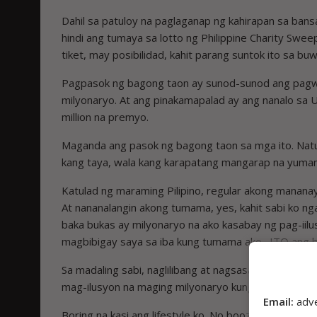
Dahil sa patuloy na paglaganap ng kahirapan sa bans
hindi ang tumaya sa lotto ng Philippine Charity Sw
tiket, may posibilidad, kahit parang suntok ito sa b
Pagpasok ng bagong taon ay sunod-sunod ang pagwa
milyonaryo. At ang pinakamapalad ay ang nanalo sa 
million na premyo.
Maganda ang pasok ng bagong taon sa mga ito. Nat
kang taya, wala kang karapatang mangarap na yumam
Katulad ng maraming Pilipino, regular akong manana
At nananalangin akong tumama, yes, kahit sabi ko n
baka bukas ay milyonaryo na ako kasabay ng pag-iilu
magbibigay saya sa iba kung tumama ako…ITO ang bi
Sa madaling sabi, naglilibang at nagsasaya ako sa p
mag-ilusyon na maging milyonaryo kung wala kang tay
Email:
adv
Boring na kasi ang lifestyle ko. No booze, no yosi, n