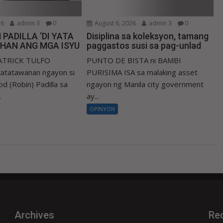
26
admin 3
0
August 6, 2026
admin 3
0
 PADILLA ‘DI YATA
Disiplina sa koleksyon, tamang
IHAN ANG MGA ISYU
paggastos susi sa pag-unlad
PATRICK TULFO
PUNTO DE BISTA ni BAMBI
atatawanan ngayon si
PURISIMA ISA sa malaking asset
d (Robin) Padilla sa
ngayon ng Manila city government
.
ay...
OPINYON
Archives
Re