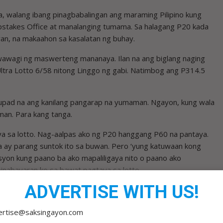
a, walang ibang pinagbabalingan ang maraming Pilipino kung
eepstakes Office at manalanging tumama. Sa halagang P20 kada
uwan, na makaahon sa kasalatan ng buhay.
wagi ng maswerteng mananaya. Ilan na ang biglang naging
Ultra Lotto 6/58 nitong Linggo ng gabi. Natimbog ang P314.5
upad na ang kanilang pangarap na yumaman. Ngayon, kung wala
an. Para kang tanga.
ya sa lotto. Nag-aalpas ako ng P20 hanggang P60 na pantaya.
ga ay parang suntok ito sa buwan. Pero ‘yung katuwaan kong
syon kung paano ba ako mapaliligaya nito o paano ako
nabayaran ko sa bawat pagtaya sa lotto.
ADVERTISE WITH US!
amamagitan ng pagtaya at pag-iilusyon. Hindi ka kasi pwede
a, hindi ba?
ertise@saksingayon.com
o meat dish, strict diet, at andres de saya pa. Ngayon, may mga