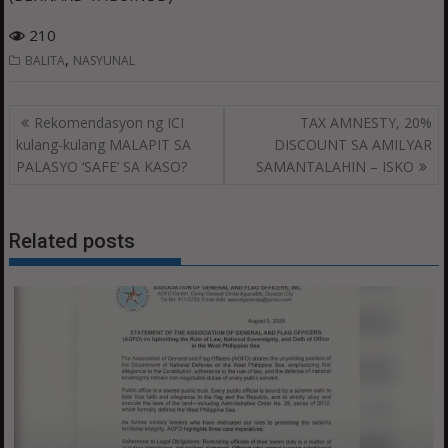
210
,
BALITA
NASYUNAL
Post
Rekomendasyon ng ICI
TAX AMNESTY, 20%
navigation
kulang-kulang MALAPIT SA
DISCOUNT SA AMILYAR
PALASYO ‘SAFE’ SA KASO?
SAMANTALAHIN – ISKO
Related posts