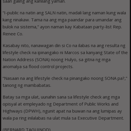
saan galing ang kanilang yaman.
“I-public na natin ang SALN natin, madali lang naman kung wala
kang ninakaw. Tama na ang mga paandar para umandar ang
bulok na sistema,” ayon naman kay Kabataan party-list Rep.
Renee Co.
Kasabay nito, nanawagan din si Co na ilabas na ang resulta ng
lifestyle check na ipinangako ni Marcos sa kanyang State of the
Nation Address (SONA) noong Hulyo, sa gitna ng mga
anomalya sa flood control projects.
“Nasaan na ang lifestyle check na pinangako noong SONA pa?,”
tanong ng mambabatas.
Batay sa mga ulat, uunahin sana sa lifestyle check ang mga
opisyal at empleyado ng Department of Public Works and
Highways (DPWH), ngunit apat na buwan na ang lumipas ay
wala pa ring inilalabas na ulat mula sa Executive Department.
(BERNARD TAGUINOD)