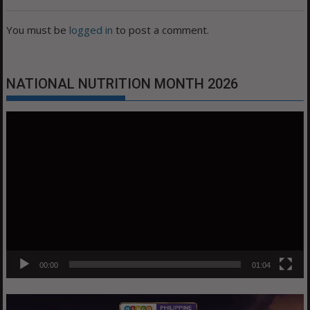
You must be
logged in
to post a comment.
NATIONAL NUTRITION MONTH 2026
Video
Player
00:00
01:04