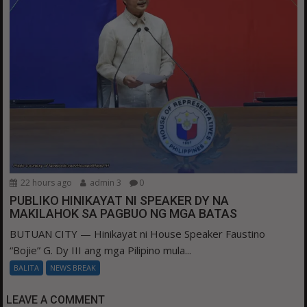
22 hours ago
admin 3
0
PUBLIKO HINIKAYAT NI SPEAKER DY NA
MAKILAHOK SA PAGBUO NG MGA BATAS
BUTUAN CITY — Hinikayat ni House Speaker Faustino
“Bojie” G. Dy III ang mga Pilipino mula...
BALITA
NEWS BREAK
LEAVE A COMMENT