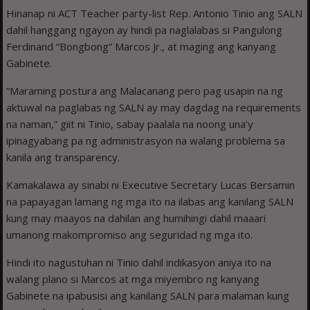
Hinanap ni ACT Teacher party-list Rep. Antonio Tinio ang SALN
dahil hanggang ngayon ay hindi pa naglalabas si Pangulong
Ferdinand “Bongbong” Marcos Jr., at maging ang kanyang
Gabinete.
“Maraming postura ang Malacanang pero pag usapin na ng
aktuwal na paglabas ng SALN ay may dagdag na requirements
na naman,” giit ni Tinio, sabay paalala na noong una’y
ipinagyabang pa ng administrasyon na walang problema sa
kanila ang transparency.
Kamakalawa ay sinabi ni Executive Secretary Lucas Bersamin
na papayagan lamang ng mga ito na ilabas ang kanilang SALN
kung may maayos na dahilan ang humihingi dahil maaari
umanong makompromiso ang seguridad ng mga ito.
Hindi ito nagustuhan ni Tinio dahil indikasyon aniya ito na
walang plano si Marcos at mga miyembro ng kanyang
Gabinete na ipabusisi ang kanilang SALN para malaman kung