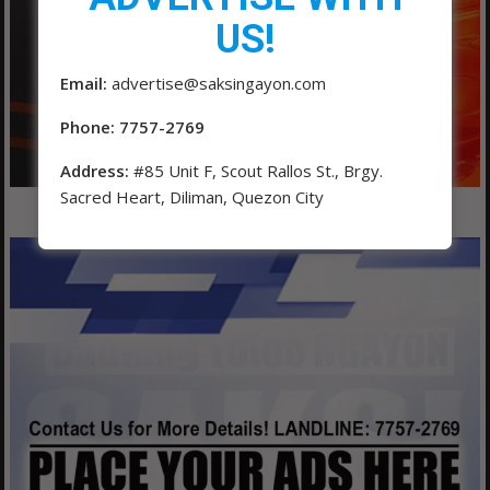
US!
Email:
advertise@saksingayon.com
Phone: 7757-2769
Address:
#85 Unit F, Scout Rallos St., Brgy.
Sacred Heart, Diliman, Quezon City