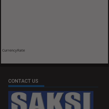
CurrencyRate
CONTACT US