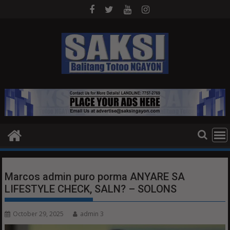
Skip
to
content
Marcos admin puro porma ANYARE SA
LIFESTYLE CHECK, SALN? – SOLONS
October 29, 2025
admin 3