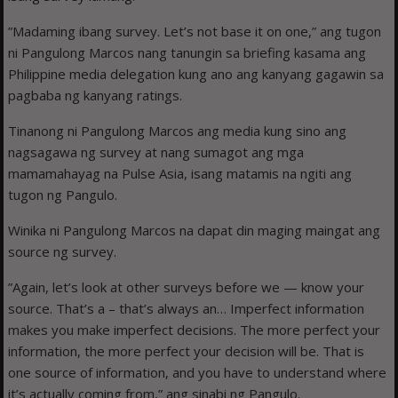
”Madaming ibang survey. Let’s not base it on one,” ang tugon
ni Pangulong Marcos nang tanungin sa briefing kasama ang
Philippine media delegation kung ano ang kanyang gagawin sa
pagbaba ng kanyang ratings.
Tinanong ni Pangulong Marcos ang media kung sino ang
nagsagawa ng survey at nang sumagot ang mga
mamamahayag na Pulse Asia, isang matamis na ngiti ang
tugon ng Pangulo.
Winika ni Pangulong Marcos na dapat din maging maingat ang
source ng survey.
”Again, let’s look at other surveys before we — know your
source. That’s a – that’s always an… Imperfect information
makes you make imperfect decisions. The more perfect your
information, the more perfect your decision will be. That is
one source of information, and you have to understand where
it’s actually coming from,” ang sinabi ng Pangulo.