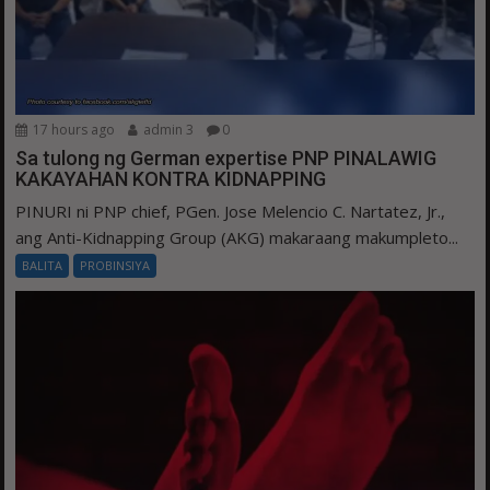
17 hours ago
admin 3
0
Sa tulong ng German expertise PNP PINALAWIG
KAKAYAHAN KONTRA KIDNAPPING
PINURI ni PNP chief, PGen. Jose Melencio C. Nartatez, Jr.,
ang Anti-Kidnapping Group (AKG) makaraang makumpleto...
BALITA
PROBINSIYA