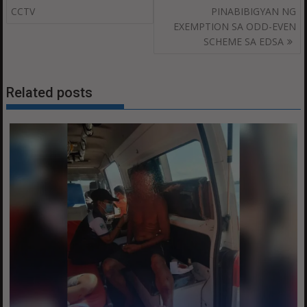
navigation
CCTV
PINABIBIGYAN NG
EXEMPTION SA ODD-EVEN
SCHEME SA EDSA
Related posts