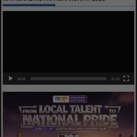
Video
Player
00:00
01:04