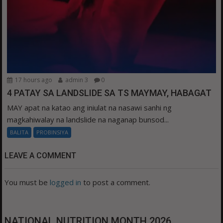
17 hours ago
admin 3
0
4 PATAY SA LANDSLIDE SA TS MAYMAY, HABAGAT
MAY apat na katao ang iniulat na nasawi sanhi ng
magkahiwalay na landslide na naganap bunsod...
BALITA
PROBINSIYA
LEAVE A COMMENT
You must be
logged in
to post a comment.
NATIONAL NUTRITION MONTH 2026