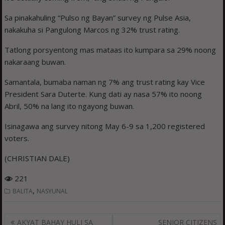
Sa pinakahuling “Pulso ng Bayan” survey ng Pulse Asia,
nakakuha si Pangulong Marcos ng 32% trust rating.
Tatlong porsyentong mas mataas ito kumpara sa 29% noong
nakaraang buwan.
Samantala, bumaba naman ng 7% ang trust rating kay Vice
President Sara Duterte. Kung dati ay nasa 57% ito noong
Abril, 50% na lang ito ngayong buwan.
Isinagawa ang survey nitong May 6-9 sa 1,200 registered
voters.
(CHRISTIAN DALE)
221
,
BALITA
NASYUNAL
Post
AKYAT BAHAY HULI SA
SENIOR CITIZENS