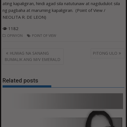
ating kapaligiran, hindi agad sila natutunaw at nagdudulot sila
ng pagbaha at maruming kapaligiran. (Point of View /
NEOLITA R. DE LEON)
1182
OPINYON
POINT OF VIEW
Post
HUWAG NA SANANG
PITONG ULO
navigation
BUMALIK ANG M/V EMERALD
Related posts