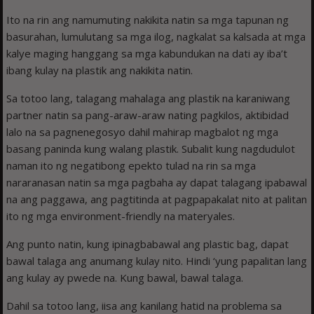
Ito na rin ang namumu­ting nakikita natin sa mga tapunan ng
basurahan, lumulutang sa mga ilog, nagkalat sa kalsada at mga
kalye maging hanggang sa mga kabundukan na dati ay iba’t
ibang kulay na plastik ang nakikita natin.
Sa totoo lang, talagang mahalaga ang plastik na karaniwang
partner natin sa pang-araw-araw na­ting pagkilos, aktibidad
lalo na sa pagnenegosyo dahil mahirap magbalot ng mga
basang paninda kung walang plastik. Subalit kung nagdudulot
naman ito ng negatibong epekto tulad na rin sa mga
nararanasan natin sa mga pagbaha ay dapat talagang ipabawal
na ang paggawa, ang pagtitinda at pagpapakalat nito at palitan
ito ng mga environment-friendly na materyales.
Ang punto natin, kung ipinagbabawal ang plastic bag, dapat
bawal talaga ang anumang kulay nito. Hindi ‘yung papalitan lang
ang kulay ay pwede na. Kung bawal, bawal talaga.
Dahil sa totoo lang, iisa ang kanilang hatid na pro­blema sa