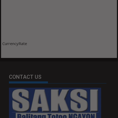
CurrencyRate
CONTACT US