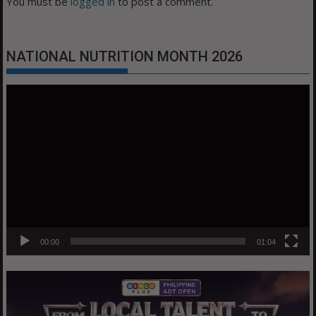
You must be
logged in
to post a comment.
NATIONAL NUTRITION MONTH 2026
Video
Player
00:00
01:04