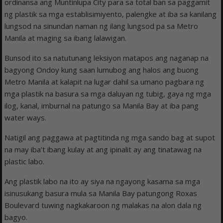
ordinansa ang Muntinlupa City para sa total ban sa paggamit
ng plastik sa mga establisimiyento, palengke at iba sa kanilang
lungsod na sinundan naman ng ilang lungsod pa sa Metro
Manila at maging sa ibang lalawigan.
Bunsod ito sa natutunang leksiyon matapos ang naganap na
bagyong Ondoy kung saan lumubog ang halos ang buong
Metro Manila at kalapit na lugar dahil sa umano pagbara ng
mga plastik na basura sa mga daluyan ng tubig, gaya ng mga
ilog, kanal, imburnal na patungo sa Manila Bay at iba pang
water ways.
Natigil ang paggawa at pagtitinda ng mga sando bag at supot
na may iba’t ibang kulay at ang ipinalit ay ang tinatawag na
plastic labo.
Ang plastik labo na ito ay siya na ngayong kasama sa mga
isinusukang basura mula sa Manila Bay patu­ngong Roxas
Boulevard tuwing nagkakaroon ng malakas na alon dala ng
bagyo.