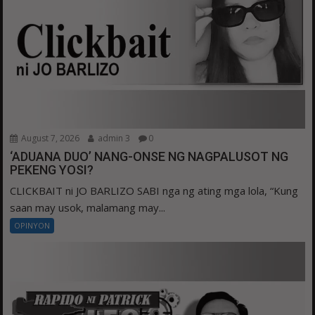
August 7, 2026
admin 3
0
‘ADUANA DUO’ NANG-ONSE NG NAGPALUSOT NG
PEKENG YOSI?
CLICKBAIT ni JO BARLIZO SABI nga ng ating mga lola, “Kung
saan may usok, malamang may...
OPINYON