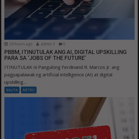
20 hours ago
admin 3
0
PBBM, ITINUTULAK ANG AI, DIGITAL UPSKILLING
PARA SA ‘JOBS OF THE FUTURE’
ITINUTULAK ni Pangulong Ferdinand R. Marcos Jr. ang
pagpapalawak ng artificial intelligence (AI) at digital
upskilling...
BALITA
METRO