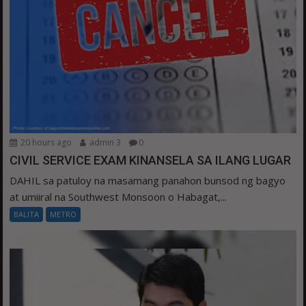
20 hours ago
admin 3
0
CIVIL SERVICE EXAM KINANSELA SA ILANG LUGAR
DAHIL sa patuloy na masamang panahon bunsod ng bagyo
at umiiral na Southwest Monsoon o Habagat,...
BALITA
METRO