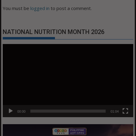
You must be
logged in
to post a comment.
NATIONAL NUTRITION MONTH 2026
Video
Player
00:00
01:04