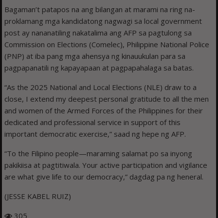
Bagaman’t patapos na ang bilangan at marami na ring na-
proklamang mga kandidatong nagwagi sa local government
post ay nananatiling nakatalima ang AFP sa pagtulong sa
Commission on Elections (Comelec), Philippine National Police
(PNP) at iba pang mga ahensya ng kinauukulan para sa
pagpapanatili ng kapayapaan at pagpapahalaga sa batas.
“As the 2025 National and Local Elections (NLE) draw to a
close, I extend my deepest personal gratitude to all the men
and women of the Armed Forces of the Philippines for their
dedicated and professional service in support of this
important democratic exercise,” saad ng hepe ng AFP.
“To the Filipino people—maraming salamat po sa inyong
pakikiisa at pagtitiwala. Your active participation and vigilance
are what give life to our democracy,” dagdag pa ng heneral.
(JESSE KABEL RUIZ)
305