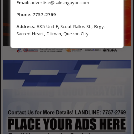
Email:
advertise@saksingayon.com
Phone: 7757-2769
Address:
#85 Unit F, Scout Rallos St., Brgy.
Sacred Heart, Diliman, Quezon City