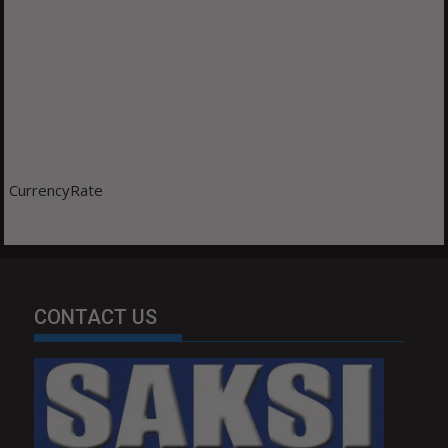
CurrencyRate
CONTACT US