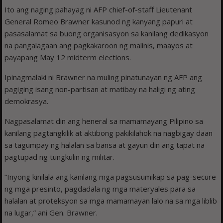
Ito ang naging pahayag ni AFP chief-of-staff Lieutenant
General Romeo Brawner kasunod ng kanyang papuri at
pasasalamat sa buong organisasyon sa kanilang dedikasyon
na pangalagaan ang pagkakaroon ng malinis, maayos at
payapang May 12 midterm elections.
Ipinagmalaki ni Brawner na muling pinatunayan ng AFP ang
pagiging isang non-partisan at matibay na haligi ng ating
demokrasya.
Nagpasalamat din ang heneral sa mamamayang Pilipino sa
kanilang pagtangkilik at aktibong pakikilahok na nagbigay daan
sa tagumpay ng halalan sa bansa at gayun din ang tapat na
pagtupad ng tungkulin ng militar.
“Inyong kinilala ang kanilang mga pagsusumikap sa pag-secure
ng mga presinto, pagdadala ng mga materyales para sa
halalan at proteksyon sa mga mamamayan lalo na sa mga liblib
na lugar,” ani Gen. Brawner.