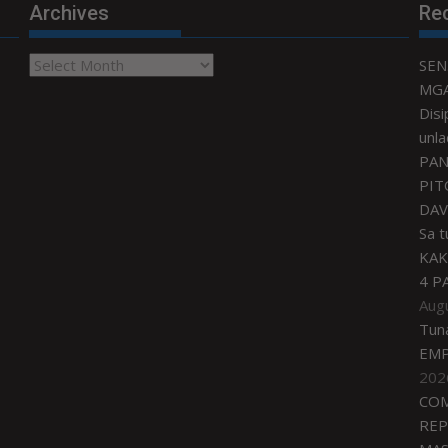
Archives
Re
Archives
SEN
MGA
Disi
unla
PAN
PIT
DAV
Sa 
KAK
4 P
Aug
Tun
EMP
202
COM
REP