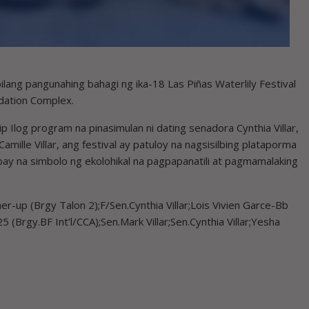
ang pangunahing bahagi ng ika-18 Las Piñas Waterlily Festival
dation Complex.
Ilog program na pinasimulan ni dating senadora Cynthia Villar,
mille Villar, ang festival ay patuloy na nagsisilbing plataporma
bay na simbolo ng ekolohikal na pagpapanatili at pagmamalaking
r-up (Brgy Talon 2);F/Sen.Cynthia Villar;Lois Vivien Garce-Bb
(Brgy.BF Int’l/CCA);Sen.Mark Villar;Sen.Cynthia Villar;Yesha