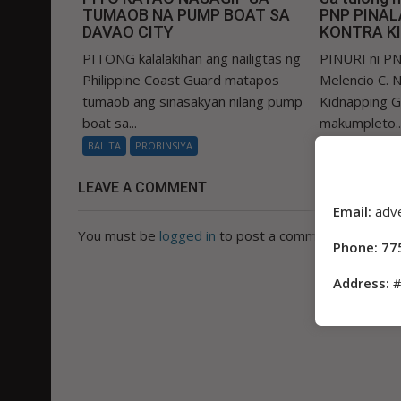
TUMAOB NA PUMP BOAT SA
PNP PINA
DAVAO CITY
KONTRA K
PITONG kalalakihan ang nailigtas ng
PINURI ni PN
Philippine Coast Guard matapos
Melencio C. Na
tumaob ang sinasakyan nilang pump
Kidnapping 
boat sa...
makumpleto..
BALITA
PROBINSIYA
BALITA
PROB
LEAVE A COMMENT
Email:
adv
You must be
logged in
to post a comment.
Phone: 77
Address:
#