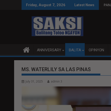
Skip
n, tamang paggastos susi sa pag-unlad
PANANAMPALATAYA
Friday, August 7, 2026
Latest News
to
content
ANNIVERSARY
BALITA
OPINYON
MS. WATERLILY SA LAS PINAS
July 31, 2025
admin 3