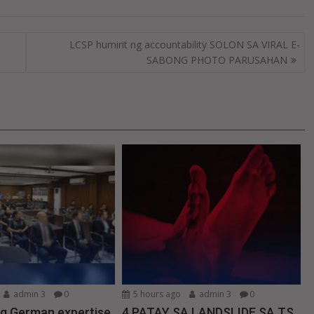
LCSP humirit ng accountability SOLON SA VIRAL E-
SABONG PHOTO PARUSAHAN
admin 3
0
5 hours ago
admin 3
0
ng German expertise
4 PATAY SA LANDSLIDE SA TS