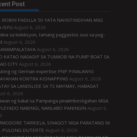
cent Post
. ROBIN PADILLA ‘DI YATA NAIINTINDIHAN ANG
 ISYU
August 6, 2026
plina sa koleksyon, tamang paggastos susi sa pag-
d
August 6, 2026
ANAMPALATAYA
August 6, 2026
O KATAO NASAGIP SA TUMAOB NA PUMP BOAT SA
AO CITY
August 6, 2026
tulong ng German expertise PNP PINALAWIG
AYAHAN KONTRA KIDNAPPING
August 6, 2026
ATAY SA LANDSLIDE SA TS MAYMAY, HABAGAT
ust 6, 2026
awan ng bakal sa Pampanga pinaiimbestigahan MGA
LEYADO NABINGI, NANLABO PANINGIN
August 6,
6
MODORE TARRIELA, SINAGOT MGA PARATANG NI
. PULONG DUTERTE
August 6, 2026