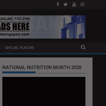
PUMP BOAT SA DAVAO CITY
Sa tulong ng German expertise PNP PINALA
SPECIAL FEATURE
NATIONAL NUTRITION MONTH 2026
Video
Player