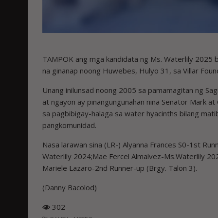
TAMPOK ang mga kandidata ng Ms. Waterlily 2025 bil
na ginanap noong Huwebes, Hulyo 31, sa Villar Foun
Unang inilunsad noong 2005 sa pamamagitan ng Sagip 
at ngayon ay pinangungunahan nina Senator Mark at Ca
sa pagbibigay-halaga sa water hyacinths bilang mati
pangkomunidad.
Nasa larawan sina (LR-) Alyanna Frances S0-1st Runne
Waterlily 2024;Mae Fercel Almalvez-Ms.Waterlily 2025 
Mariele Lazaro-2nd Runner-up (Brgy. Talon 3).
(Danny Bacolod)
302