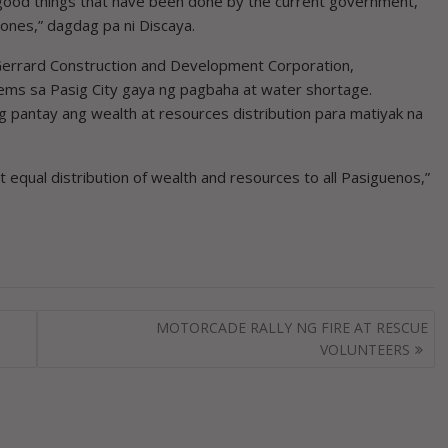
good things that have been done by the current government,
 ones,” dagdag pa ni Discaya.
t. Gerrard Construction and Development Corporation,
ems sa Pasig City gaya ng pagbaha at water shortage.
ing pantay ang wealth at resources distribution para matiyak na
 equal distribution of wealth and resources to all Pasiguenos,”
MOTORCADE RALLY NG FIRE AT RESCUE
VOLUNTEERS