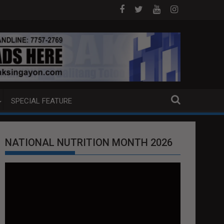
 DOJ ANG EXTRADITION REQUEST NG U.S. LABAN KAY QUIBOLOY
MAHIGIT P21-M HALAGANG SMUGGLED 
SPECIAL FEATURE
NATIONAL NUTRITION MONTH 2026
Video
Player