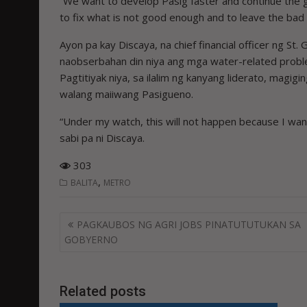
“We want to develop Pasig faster and continue the 
to fix what is not good enough and to leave the bad
Ayon pa kay Discaya, na chief financial officer ng S
naobserbahan din niya ang mga water-related probl
Pagtitiyak niya, sa ilalim ng kanyang liderato, magig
walang maiiwang Pasigueno.
“Under my watch, this will not happen because I want
sabi pa ni Discaya.
303
,
BALITA
METRO
Post
PAGKAUBOS NG AGRI JOBS PINATUTUTUKAN SA
navigation
GOBYERNO
Related posts