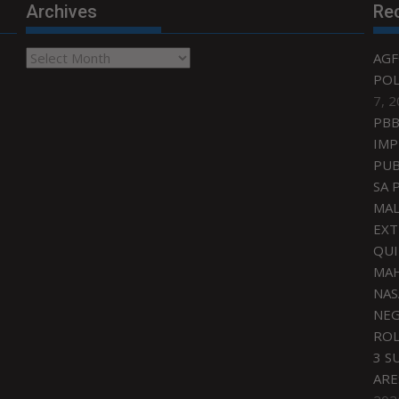
Archives
Re
Archives
AGF
POL
7, 
PBB
IMP
PUB
SA 
MAL
EXT
QU
MAH
NAS
NEG
ROL
3 S
ARE