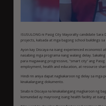
ISUSULONG ni Pasig City Mayoralty candidate Sara 
projects, kalsada at mga bagong school buildings sa
Ayon kay Discaya na isang experienced economist a
nasabing mga programa nang walang delay. Sakaling m
para magawang progressive, “smart city” ang Pasig 
employment, health and education, at resource shari
Hindi rin aniya dapat nagkakaroon ng delay sa mga
kinakailangang dokumento.
Sinabi ni Discaya na kinakailangang magkaroon ng b
komunidad ay mayroong isang health facility at isang