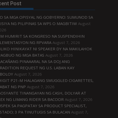
cent Post
O SA MGA OPISYAL NG GOBYERNO: SUMUNOD SA
ISIYA NG PILIPINAS SA WPS O MAGBITIW
August
2026
M HUMIRIT SA KONGRESO NA SUSPENDIHIN
LEMENTASYON NG RPVARA
August 7, 2026
LIKO HINIKAYAT NI SPEAKER DY NA MAKILAHOK
PAGBUO NG MGA BATAS
August 7, 2026
ACAÑANG PINAAARAL NA SA DOJ ANG
RADITION REQUEST NG U.S. LABAN KAY
IBOLOY
August 7, 2026
IGIT P21-M HALAGANG SMUGGLED CIGARETTES,
ABAT NG PNP
August 7, 2026
OSYANTE TINANGAYAN NG CASH, DOLYAR AT
EX NG LIMANG RIDER SA BACOOR
August 7, 2026
USPEK SA PAGPATAY SA PRODUCT SPECIALIST,
STADO; 3 PA TINUTUGIS SA BULACAN
August 7,