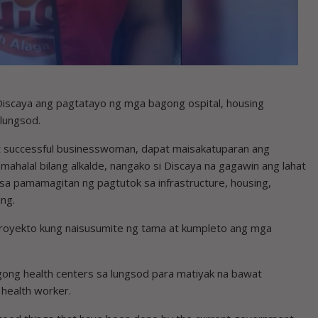
Discaya ang pagtatayo ng mga bagong ospital, housing
 lungsod.
t successful businesswoman, dapat maisakatuparan ang
ahalal bilang alkalde, nangako si Discaya na gagawin ang lahat
sa pamamagitan ng pagtutok sa infrastructure, housing,
ng.
 proyekto kung naisusumite ng tama at kumpleto ang mga
agong health centers sa lungsod para matiyak na bawat
 health worker.