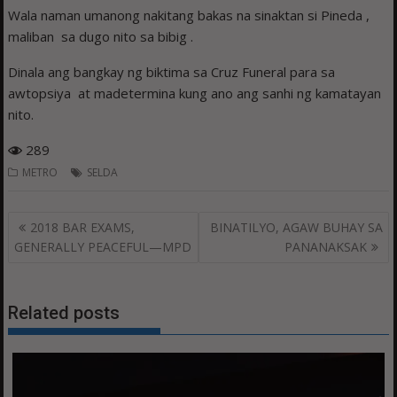
Wala naman umanong nakitang bakas na sinaktan si Pineda ,
maliban sa dugo nito sa bibig .
Dinala ang bangkay ng biktima sa Cruz Funeral para sa
awtopsiya at madetermina kung ano ang sanhi ng kamatayan
nito.
289
METRO
SELDA
Post
2018 BAR EXAMS,
BINATILYO, AGAW BUHAY SA
navigation
GENERALLY PEACEFUL—MPD
PANANAKSAK
Related posts