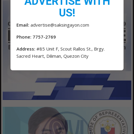
ADVERTISE WITH
US!
Email:
advertise@saksingayon.com
Phone: 7757-2769
Address:
#85 Unit F, Scout Rallos St., Brgy.
Sacred Heart, Diliman, Quezon City