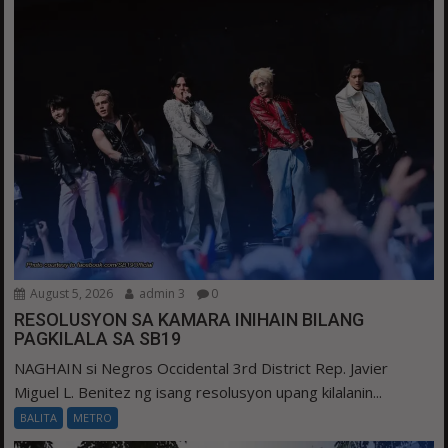
August 5, 2026
admin 3
0
RESOLUSYON SA KAMARA INIHAIN BILANG
PAGKILALA SA SB19
NAGHAIN si Negros Occidental 3rd District Rep. Javier
Miguel L. Benitez ng isang resolusyon upang kilalanin...
BALITA
METRO