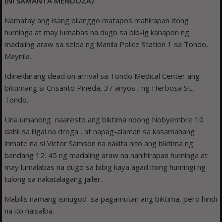
(Ni SAMANTA MENDOZA)
Namatay ang isang bilanggo matapos mahirapan itong
huminga at may lumabas na dugo sa bib-ig kahapon ng
madaling araw sa selda ng Manila Police Station 1 sa Tondo,
Maynila.
Idineklarang dead on arrival sa Tondo Medical Center ang
biktimang si Crisanto Pineda, 37 anyos , ng Herbosa St.,
Tondo.
Una umanong naaresto ang biktima noong Nobyembre 10
dahil sa iligal na droga , at napag-alaman sa kasamahang
inmate na si Victor Samson na nakita nito ang biktima ng
bandang 12: 45 ng madaling araw na nahihirapan huminga at
may lumalabas na dugo sa bibig kaya agad itong humingi ng
tulong sa nakatalagang jailer.
Mabilis namang isinugod sa pagamutan ang biktima, pero hindi
na ito naisalba.