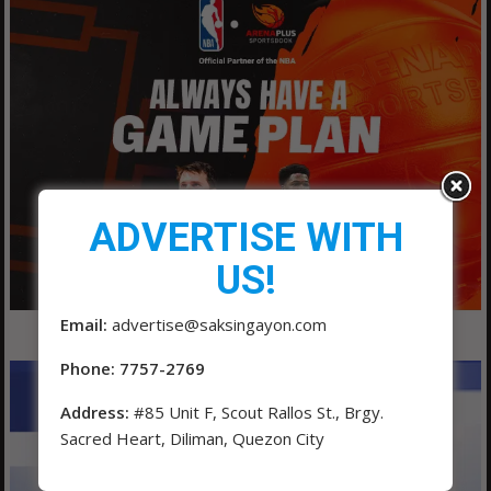
ADVERTISE WITH
US!
Email:
advertise@saksingayon.com
Phone: 7757-2769
Address:
#85 Unit F, Scout Rallos St., Brgy.
Sacred Heart, Diliman, Quezon City