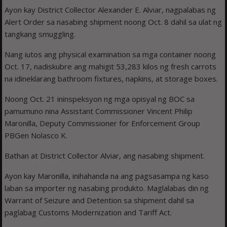
Ayon kay District Collector Alexander E. Alviar, nagpalabas ng
Alert Order sa nasabing shipment noong Oct. 8 dahil sa ulat ng
tangkang smuggling.
Nang iutos ang physical examination sa mga container noong
Oct. 17, nadiskubre ang mahigit 53,283 kilos ng fresh carrots
na idineklarang bathroom fixtures, napkins, at storage boxes.
Noong Oct. 21 ininspeksyon ng mga opisyal ng BOC sa
pamumuno nina Assistant Commissioner Vincent Philip
Maronilla, Deputy Commissioner for Enforcement Group
PBGen Nolasco K.
Bathan at District Collector Alviar, ang nasabing shipment.
Ayon kay Maronilla, inihahanda na ang pagsasampa ng kaso
laban sa importer ng nasabing produkto. Maglalabas din ng
Warrant of Seizure and Detention sa shipment dahil sa
paglabag Customs Modernization and Tariff Act.