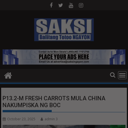
Skip
to
content
P13.2-M FRESH CARROTS MULA CHINA
NAKUMPISKA NG BOC
October 23, 2025
admin 3