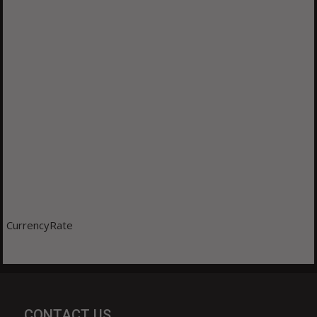
CurrencyRate
CONTACT US