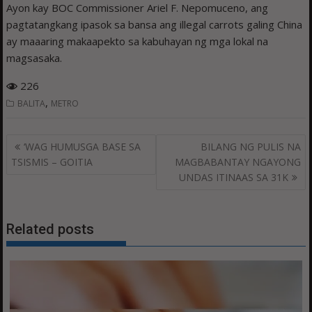
Ayon kay BOC Commissioner Ariel F. Nepomuceno, ang
pagtatangkang ipasok sa bansa ang illegal carrots galing China
ay maaaring makaapekto sa kabuhayan ng mga lokal na
magsasaka.
226
,
BALITA
METRO
Post
‘WAG HUMUSGA BASE SA
BILANG NG PULIS NA
navigation
TSISMIS – GOITIA
MAGBABANTAY NGAYONG
UNDAS ITINAAS SA 31K
Related posts