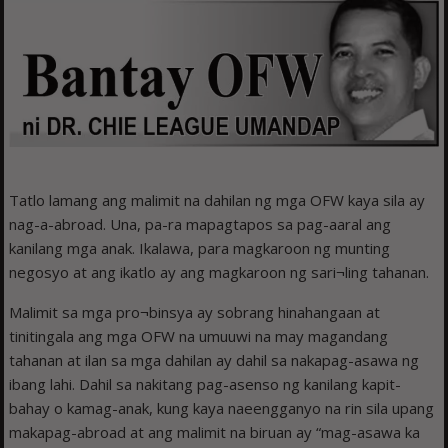
Tatlo lamang ang malimit na dahilan ng mga OFW kaya sila ay
nag-a-abroad. Una, pa-ra mapagtapos sa pag-aaral ang
kanilang mga anak. Ikalawa, para magkaroon ng munting
negosyo at ang ikatlo ay ang magkaroon ng sari¬ling tahanan.
Malimit sa mga pro¬binsya ay sobrang hinahangaan at
tinitingala ang mga OFW na umuuwi na may magandang
tahanan at ilan sa mga dahilan ay dahil sa nakapag-asawa ng
ibang lahi. Dahil sa nakitang pag-asenso ng kanilang kapit-
bahay o kamag-anak, kung kaya naeengganyo na rin sila upang
makapag-abroad at ang malimit na biruan ay “mag-asawa ka