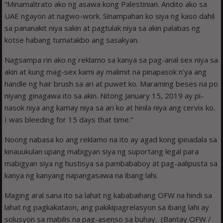
“Minamaltrato ako ng asawa kong Palestinian. Andito ako sa
UAE ngayon at nagwo-work. Sinampahan ko siya ng kaso dahil
sa pananakit niya sakin at pagtulak niya sa akin palabas ng
kotse habang tumatakbo ang sasakyan.
Nagsampa rin ako ng reklamo sa kanya sa pag-anal sex niya sa
akin at kung mag-sex kami ay malimit na pinapasok n’ya ang
handle ng hair brush sa ari at puwet ko. Maraming beses na po
niyang ginagawa ito sa akin. Nitong January 15, 2019 ay pi-
nasok niya ang kamay niya sa ari ko at hinila niya ang cervix ko.
I was bleeding for 15 days that time.”
Noong nabasa ko ang reklamo na ito ay agad kong ipinadala sa
kinauukulan upang mabigyan siya ng suportang legal para
mabigyan siya ng hustisya sa pambababoy at pag-aalipusta sa
kanya ng kanyang napangasawa na ibang lahi.
Maging aral sana ito sa lahat ng kababaihang OFW na hindi sa
lahat ng pagkakataon, ang pakikipagrelasyon sa ibang lahi ay
solusyon sa mabilis na pag-asenso sa buhay. (Bantay OFW /