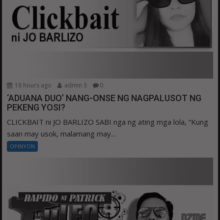
18 hours ago
admin 3
0
‘ADUANA DUO’ NANG-ONSE NG NAGPALUSOT NG
PEKENG YOSI?
CLICKBAIT ni JO BARLIZO SABI nga ng ating mga lola, “Kung
saan may usok, malamang may...
OPINYON