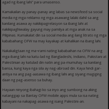
agad ng ibang lahi” para umasenso.
Kamakailan ay panay-panay ang labas sa newsfeed sa social
media ng mga reklamo ng mga asawang lalaki dahil sa ang
kanilang asawa ay nakikipagrelasyon sa ibang lahi at
nakikipaghiwalay gayung may pamilya at mga anak na sa
Pilipinas. Kumakalat din sa social media ang ilang litrato ng mga
kababaihang OFW na may kayakap at kahalikan na ibang lahi.
Nakakaligtaan ng ma¬rami nating kababaihan na OFW na ang
mga ibang lahi na katu-lad ng Bangladeshi, Indiano, Pakistani at
Palestinian ay katulad din natin ang pa-mumuhay sa kanilang
bansa, kung kaya nga sila ay nag-abroad din. Kaya hindi gar-
antiya na ang pag-aasawa ng ibang lahi ang siyang magiging
daan ng pag-asenso sa buhay.
Hayaan ninyong ibahagi ko sa inyo ang sumbong na aking
natanggap sa Bantay OFW mobile apps mula sa isa nating
kabayani na nakapag-asawa ng isang Palestini-an.