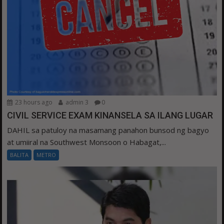
23 hours ago
admin 3
0
CIVIL SERVICE EXAM KINANSELA SA ILANG LUGAR
DAHIL sa patuloy na masamang panahon bunsod ng bagyo
at umiiral na Southwest Monsoon o Habagat,...
BALITA
METRO