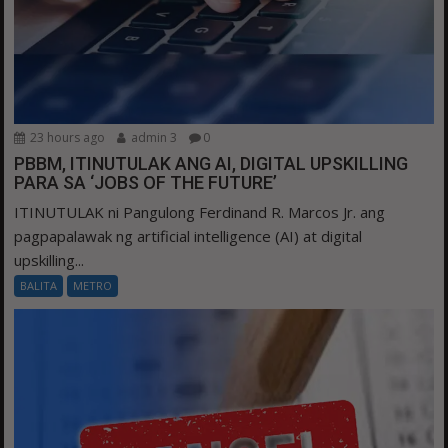
23 hours ago
admin 3
0
PBBM, ITINUTULAK ANG AI, DIGITAL UPSKILLING
PARA SA ‘JOBS OF THE FUTURE’
ITINUTULAK ni Pangulong Ferdinand R. Marcos Jr. ang
pagpapalawak ng artificial intelligence (AI) at digital
upskilling...
BALITA
METRO