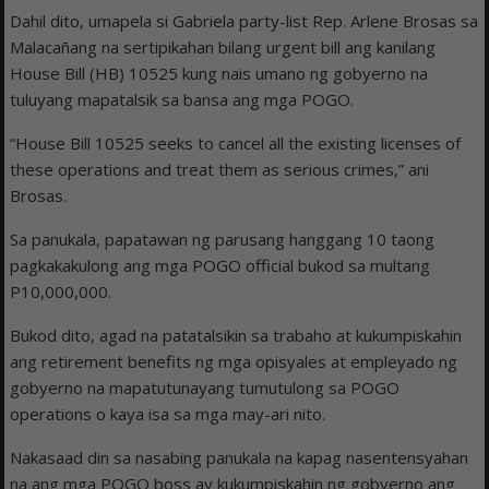
Dahil dito, umapela si Gabriela party-list Rep. Arlene Brosas sa
Malacañang na sertipikahan bilang urgent bill ang kanilang
House Bill (HB) 10525 kung nais umano ng gobyerno na
tuluyang mapatalsik sa bansa ang mga POGO.
“House Bill 10525 seeks to cancel all the existing licenses of
these operations and treat them as serious crimes,” ani
Brosas.
Sa panukala, papatawan ng parusang hanggang 10 taong
pagkakakulong ang mga POGO official bukod sa multang
P10,000,000.
Bukod dito, agad na patatalsikin sa trabaho at kukumpiskahin
ang retirement benefits ng mga opisyales at empleyado ng
gobyerno na mapatutunayang tumutulong sa POGO
operations o kaya isa sa mga may-ari nito.
Nakasaad din sa nasabing panukala na kapag nasentensyahan
na ang mga POGO boss ay kukumpiskahin ng gobyerno ang