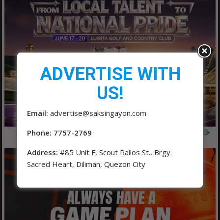
ADVERTISE WITH
US!
Email:
advertise@saksingayon.com
Phone: 7757-2769
Address:
#85 Unit F, Scout Rallos St., Brgy.
Sacred Heart, Diliman, Quezon City