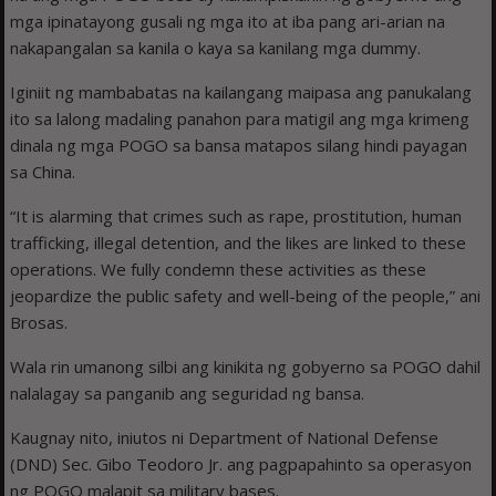
mga ipinatayong gusali ng mga ito at iba pang ari-arian na
nakapangalan sa kanila o kaya sa kanilang mga dummy.
Iginiit ng mambabatas na kailangang maipasa ang panukalang
ito sa lalong madaling panahon para matigil ang mga krimeng
dinala ng mga POGO sa bansa matapos silang hindi payagan
sa China.
“It is alarming that crimes such as rape, prostitution, human
trafficking, illegal detention, and the likes are linked to these
operations. We fully condemn these activities as these
jeopardize the public safety and well-being of the people,” ani
Brosas.
Wala rin umanong silbi ang kinikita ng gobyerno sa POGO dahil
nalalagay sa panganib ang seguridad ng bansa.
Kaugnay nito, iniutos ni Department of National Defense
(DND) Sec. Gibo Teodoro Jr. ang pagpapahinto sa operasyon
ng POGO malapit sa military bases.