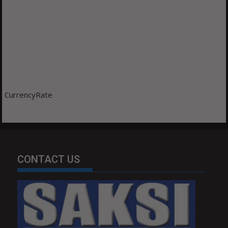
CurrencyRate
CONTACT US