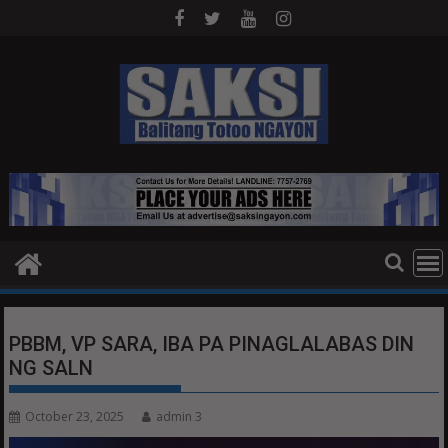
Skip
to
content
PBBM, VP SARA, IBA PA PINAGLALABAS DIN
NG SALN
October 23, 2025
admin 3