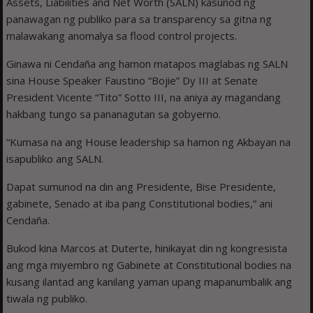
Assets, Liabilities and Net Worth (SALN) kasunod ng
panawagan ng publiko para sa transparency sa gitna ng
malawakang anomalya sa flood control projects.
Ginawa ni Cendaña ang hamon matapos maglabas ng SALN
sina House Speaker Faustino “Bojie” Dy III at Senate
President Vicente “Tito” Sotto III, na aniya ay magandang
hakbang tungo sa pananagutan sa gobyerno.
“Kumasa na ang House leadership sa hamon ng Akbayan na
isapubliko ang SALN.
Dapat sumunod na din ang Presidente, Bise Presidente,
gabinete, Senado at iba pang Constitutional bodies,” ani
Cendaña.
Bukod kina Marcos at Duterte, hinikayat din ng kongresista
ang mga miyembro ng Gabinete at Constitutional bodies na
kusang ilantad ang kanilang yaman upang mapanumbalik ang
tiwala ng publiko.