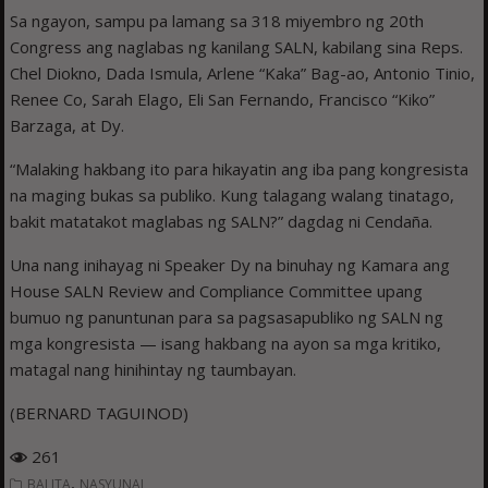
Sa ngayon, sampu pa lamang sa 318 miyembro ng 20th
Congress ang naglabas ng kanilang SALN, kabilang sina Reps.
Chel Diokno, Dada Ismula, Arlene “Kaka” Bag-ao, Antonio Tinio,
Renee Co, Sarah Elago, Eli San Fernando, Francisco “Kiko”
Barzaga, at Dy.
“Malaking hakbang ito para hikayatin ang iba pang kongresista
na maging bukas sa publiko. Kung talagang walang tinatago,
bakit matatakot maglabas ng SALN?” dagdag ni Cendaña.
Una nang inihayag ni Speaker Dy na binuhay ng Kamara ang
House SALN Review and Compliance Committee upang
bumuo ng panuntunan para sa pagsasapubliko ng SALN ng
mga kongresista — isang hakbang na ayon sa mga kritiko,
matagal nang hinihintay ng taumbayan.
(BERNARD TAGUINOD)
261
,
BALITA
NASYUNAL