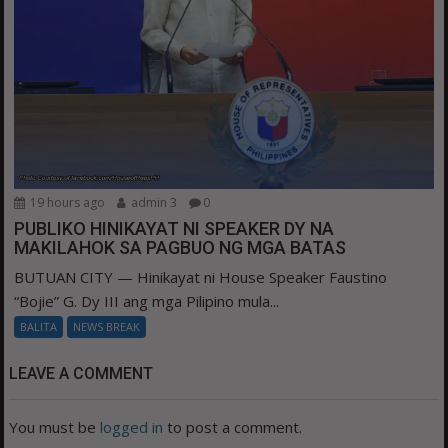
19 hours ago
admin 3
0
PUBLIKO HINIKAYAT NI SPEAKER DY NA
MAKILAHOK SA PAGBUO NG MGA BATAS
BUTUAN CITY — Hinikayat ni House Speaker Faustino
“Bojie” G. Dy III ang mga Pilipino mula...
BALITA
NEWS BREAK
LEAVE A COMMENT
You must be
logged in
to post a comment.