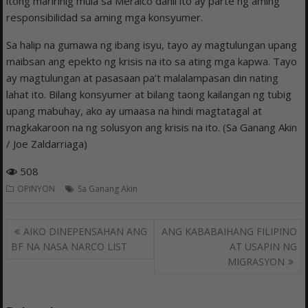
itong maririnig mula sa Meralco dahil ito ay parte ng aming
responsibilidad sa aming mga konsyumer.
Sa halip na gumawa ng ibang isyu, tayo ay magtulungan upang
maibsan ang epekto ng krisis na ito sa ating mga kapwa. Tayo
ay magtulungan at pasasaan pa’t malalampasan din nating
lahat ito. Bilang konsyumer at bilang taong kailangan ng tubig
upang mabuhay, ako ay umaasa na hindi magtatagal at
magkakaroon na ng solusyon ang krisis na ito. (Sa Ganang Akin
/ Joe Zaldarriaga)
508
OPINYON
Sa Ganang Akin
Post
AIKO DINEPENSAHAN ANG
ANG KABABAIHANG FILIPINO
navigation
BF NA NASA NARCO LIST
AT USAPIN NG
MIGRASYON