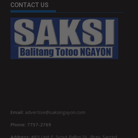
CONTACT US
Email:
advertise@saksingayon.com
Phone: 7757-2769
Address:
#85 Unit F, Scout Rallos St., Brgy. Sacred