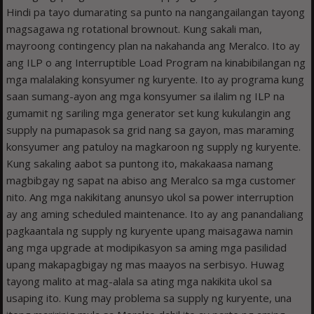
Hindi pa tayo dumarating sa punto na nangangailangan tayong
magsagawa ng rotational brownout. Kung sakali man,
mayroong contingency plan na nakahanda ang Meralco. Ito ay
ang ILP o ang Interruptible Load Program na kinabibilangan ng
mga malalaking konsyumer ng kuryente. Ito ay programa kung
saan sumang-ayon ang mga konsyumer sa ilalim ng ILP na
gumamit ng sariling mga generator set kung kukulangin ang
supply na pumapasok sa grid nang sa gayon, mas maraming
konsyumer ang patuloy na magkaroon ng supply ng kuryente.
Kung sakaling aabot sa puntong ito, makakaasa namang
magbibgay ng sapat na abiso ang Meralco sa mga customer
nito. Ang mga nakikitang anunsyo ukol sa power interruption
ay ang aming scheduled maintenance. Ito ay ang panandaliang
pagkaantala ng supply ng kuryente upang maisagawa namin
ang mga upgrade at modipikasyon sa aming mga pasilidad
upang makapagbigay ng mas maayos na serbisyo. Huwag
tayong malito at mag-alala sa ating mga nakikita ukol sa
usaping ito. Kung may problema sa supply ng kuryente, una