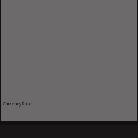
CurrencyRate