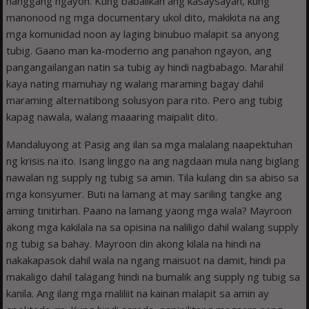
hanggang ngayon. Kung babalikan ang kasaysayan, kung
manonood ng mga documentary ukol dito, makikita na ang
mga komunidad noon ay laging binubuo malapit sa anyong
tubig. Gaano man ka-moderno ang panahon ngayon, ang
pangangailangan natin sa tubig ay hindi nagbabago. Marahil
kaya nating mamuhay ng walang maraming bagay dahil
maraming alternatibong solusyon para rito. Pero ang tubig
kapag nawala, walang maaaring maipalit dito.
Mandaluyong at Pasig ang ilan sa mga malalang naapektuhan
ng krisis na ito. Isang linggo na ang nagdaan mula nang biglang
nawalan ng supply ng tubig sa amin. Tila kulang din sa abiso sa
mga konsyumer. Buti na lamang at may sariling tangke ang
aming tinitirhan. Paano na lamang yaong mga wala? Mayroon
akong mga kakilala na sa opisina na naliligo dahil walang supply
ng tubig sa bahay. Mayroon din akong kilala na hindi na
nakakapasok dahil wala na ngang maisuot na damit, hindi pa
makaligo dahil talagang hindi na bumalik ang supply ng tubig sa
kanila. Ang ilang mga maliliit na kainan malapit sa amin ay