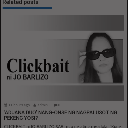
Related posts
11 hours ago
admin 3
0
‘ADUANA DUO’ NANG-ONSE NG NAGPALUSOT NG
PEKENG YOSI?
CLICKBAIT ni JO BARLIZO SABI nga ng ating mga lola, “Kung