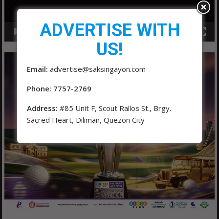
ADVERTISE WITH
00:00
01:04
US!
Email:
advertise@saksingayon.com
Phone: 7757-2769
Address:
#85 Unit F, Scout Rallos St., Brgy.
Sacred Heart, Diliman, Quezon City