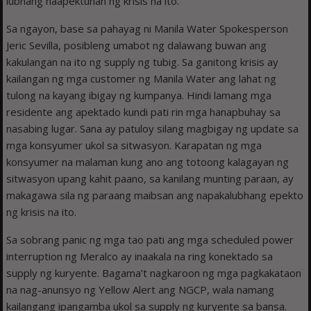
lubhang naapektuhan ng krisis na ito.
Sa ngayon, base sa pahayag ni Manila Water Spokesperson
Jeric Sevilla, posibleng umabot ng dalawang buwan ang
kakulangan na ito ng supply ng tubig. Sa ganitong krisis ay
kailangan ng mga customer ng Manila Water ang lahat ng
tulong na kayang ibigay ng kumpanya. Hindi lamang mga
residente ang apektado kundi pati rin mga hanapbuhay sa
nasabing lugar. Sana ay patuloy silang magbigay ng update sa
mga konsyumer ukol sa sitwasyon. Karapatan ng mga
konsyumer na malaman kung ano ang totoong kalagayan ng
sitwasyon upang kahit paano, sa kanilang munting paraan, ay
makagawa sila ng paraang maibsan ang napakalubhang epekto
ng krisis na ito.
Sa sobrang panic ng mga tao pati ang mga scheduled power
interruption ng Meralco ay inaakala na ring konektado sa
supply ng kuryente. Bagama’t nagkaroon ng mga pagkakataon
na nag-anunsyo ng Yellow Alert ang NGCP, wala namang
kailangang ipangamba ukol sa supply ng kuryente sa bansa.