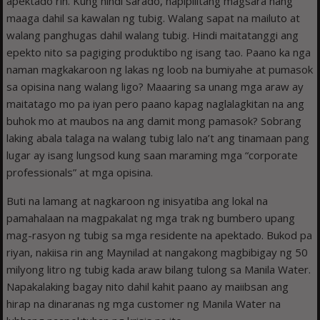
apektado rin. Kung hindi sarado, napipilitang magsara nang
maaga dahil sa kawalan ng tubig. Walang sapat na mailuto at
walang panghugas dahil walang tubig. Hindi maitatanggi ang
epekto nito sa pagiging produktibo ng isang tao. Paano ka nga
naman magkakaroon ng lakas ng loob na bumiyahe at pumasok
sa opisina nang walang ligo? Maaaring sa unang mga araw ay
maitatago mo pa iyan pero paano kapag naglalagkitan na ang
buhok mo at maubos na ang damit mong pamasok? Sobrang
laking abala talaga na walang tubig lalo na’t ang tinamaan pang
lugar ay isang lungsod kung saan maraming mga “corporate
professionals” at mga opisina.
Buti na lamang at nagkaroon ng inisyatiba ang lokal na
pamahalaan na magpakalat ng mga trak ng bumbero upang
mag-rasyon ng tubig sa mga residente na apektado. Bukod pa
riyan, nakiisa rin ang Maynilad at nangakong magbibigay ng 50
milyong litro ng tubig kada araw bilang tulong sa Manila Water.
Napakalaking bagay nito dahil kahit paano ay maiibsan ang
hirap na dinaranas ng mga customer ng Manila Water na