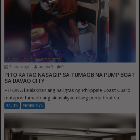
5 hours ago
admin 3
0
PITO KATAO NASAGIP SA TUMAOB NA PUMP BOAT
SA DAVAO CITY
PITONG kalalakihan ang nailigtas ng Philippine Coast Guard
matapos tumaob ang sinasakyan nilang pump boat sa...
BALITA
PROBINSIYA