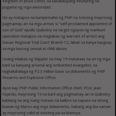
Kingdom of Jesus Christ, na kasalukuyang itinuturing na
pugante ng mga awtoridad.
Ito ay matapos na kumpirmahin ng PNP na totoong mayroong
pagmamay-ari na mga armas si “self-proclaimed appointed of
son of God” Apollo Quiboloy na target ngayon ng manhunt
operation matapos na maglabas ng warrant of arrest ang
Davao Regional Trial Court Branch 12, laban sa kanya kaugnay
sa mga kasong sexual at child abuse.
Unang inilabas ng Rappler na may 19 matataas na uri ng mga
baril sa kanyang arsenal ang embattled evangelist, na
nagkakahalaga ng P2.3 million base sa dokumento ng PNP
Firearms and Explosive Office.
Ayon kay PNP Public Information Office chief, PCol. Jean
Fajardo, mayroong 19 na baril ang pagmamay-ari ni Quiboloy
kabilang na ang isang mataas na kalibre na napaso na nitong
buwan ng Marso ang mga dokumento, habang ang iba naman
ay mayroong valid at existing pa na lisensya.