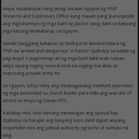
Aniya, kasalukuyan nang pinag-aaralan ngayon ng PNP
Firearms and Explosives Office kung maaari pang ipasuspinde
ang mga lisensya ng mga baril ng pastor nang dahil sa kanyang
mga kasong kinahaharap sa ngayon.
Subalit hanggang kahapon ay hindi pa rin ikinokonsidera ng
PNP na ‘armed and dangerous’ si Pastor Quiboloy sa kabila ng
pag-iingat o pagmamay-ari ng mga baril dahil wala naman
aniya siyang naging record noon na naging marahas at
mayroong private army ito.
Sa ngayon, tuloy-tuloy ang isinasagawang manhunt operation
ng mga awtoridad sa church leader para isilbi ang warrant of
arrest na inisyu ng Davao RTC.
Kasabay nito, muli namang nanawagan ang opisyal kay
Quiboloy na harapin ang kanyang kaso dahil dapat aniyang
respetuhin nito ang judicial authority ng korte at sumuko na
lang.