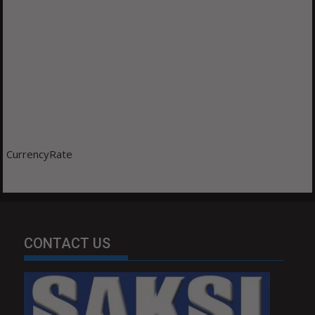
CurrencyRate
CONTACT US