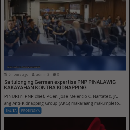
5 hours ago
admin 3
0
Sa tulong ng German expertise PNP PINALAWIG
KAKAYAHAN KONTRA KIDNAPPING
PINURI ni PNP chief, PGen. Jose Melencio C. Nartatez, Jr.,
ang Anti-Kidnapping Group (AKG) makaraang makumpleto...
BALITA
PROBINSIYA