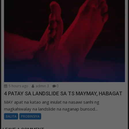
5 hours ago
admin 3
0
4 PATAY SA LANDSLIDE SA TS MAYMAY, HABAGAT
MAY apat na katao ang iniulat na nasawi sanhi ng
magkahiwalay na landslide na naganap bunsod...
BALITA
PROBINSIYA