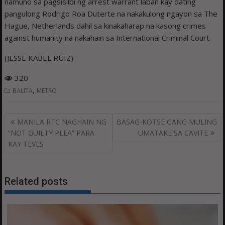
namuno sa pagsisilbi ng arrest warrant laban kay dating
pangulong Rodrigo Roa Duterte na nakakulong ngayon sa The
Hague, Netherlands dahil sa kinakaharap na kasong crimes
against humanity na nakahain sa International Criminal Court.
(JESSE KABEL RUIZ)
320
,
BALITA
METRO
Post
MANILA RTC NAGHAIN NG
BASAG-KOTSE GANG MULING
navigation
“NOT GUILTY PLEA” PARA
UMATAKE SA CAVITE
KAY TEVES
Related posts