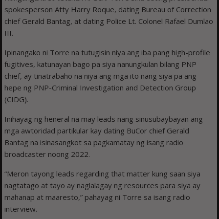
spokesperson Atty Harry Roque, dating Bureau of Correction
chief Gerald Bantag, at dating Police Lt. Colonel Rafael Dumlao
III.
Ipinangako ni Torre na tutugisin niya ang iba pang high-profile
fugitives, katunayan bago pa siya nanungkulan bilang PNP
chief, ay tinatrabaho na niya ang mga ito nang siya pa ang
hepe ng PNP-Criminal Investigation and Detection Group
(CIDG).
Inihayag ng heneral na may leads nang sinusubaybayan ang
mga awtoridad partikular kay dating BuCor chief Gerald
Bantag na isinasangkot sa pagkamatay ng isang radio
broadcaster noong 2022.
“Meron tayong leads regarding that matter kung saan siya
nagtatago at tayo ay naglalagay ng resources para siya ay
mahanap at maaresto,” pahayag ni Torre sa isang radio
interview.