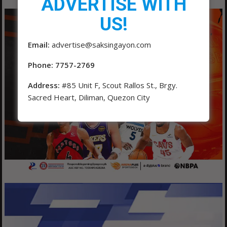
ADVERTISE WITH
US!
Email:
advertise@saksingayon.com
Phone: 7757-2769
Address:
#85 Unit F, Scout Rallos St., Brgy.
Sacred Heart, Diliman, Quezon City