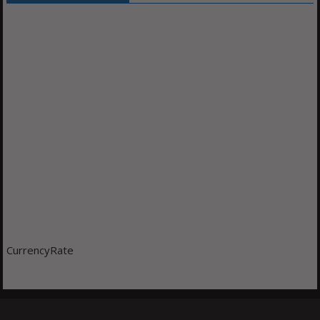
CurrencyRate