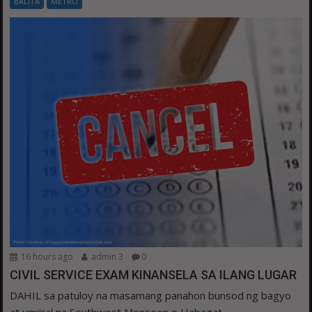
BALITA
METRO
16 hours ago
admin 3
0
CIVIL SERVICE EXAM KINANSELA SA ILANG LUGAR
DAHIL sa patuloy na masamang panahon bunsod ng bagyo
at umiiral na Southwest Monsoon o Habagat,...