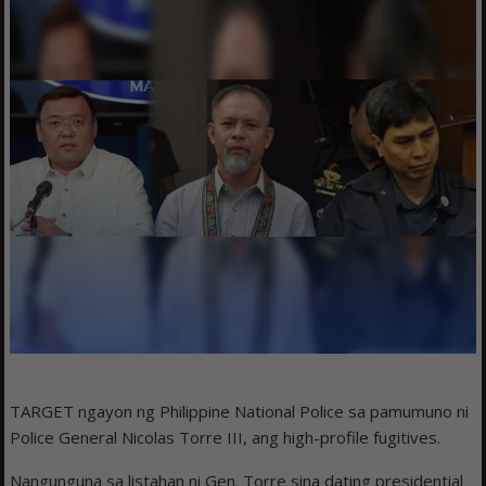
TARGET ngayon ng Philippine National Police sa pamumuno ni
Police General Nicolas Torre III, ang high-profile fugitives.
Nangunguna sa listahan ni Gen. Torre sina dating presidential