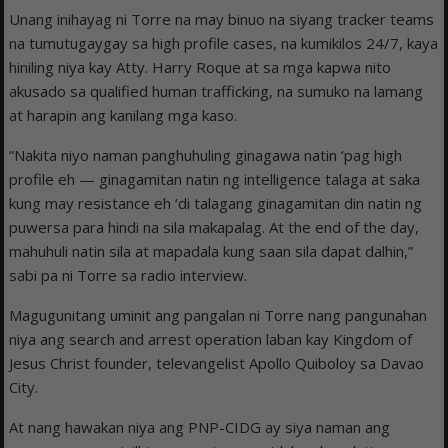
Unang inihayag ni Torre na may binuo na siyang tracker teams
na tumutugaygay sa high profile cases, na kumikilos 24/7, kaya
hiniling niya kay Atty. Harry Roque at sa mga kapwa nito
akusado sa qualified human trafficking, na sumuko na lamang
at harapin ang kanilang mga kaso.
“Nakita niyo naman panghuhuling ginagawa natin ‘pag high
profile eh — ginagamitan natin ng intelligence talaga at saka
kung may resistance eh ‘di talagang ginagamitan din natin ng
puwersa para hindi na sila makapalag. At the end of the day,
mahuhuli natin sila at mapadala kung saan sila dapat dalhin,”
sabi pa ni Torre sa radio interview.
Magugunitang uminit ang pangalan ni Torre nang pangunahan
niya ang search and arrest operation laban kay Kingdom of
Jesus Christ founder, televangelist Apollo Quiboloy sa Davao
City.
At nang hawakan niya ang PNP-CIDG ay siya naman ang