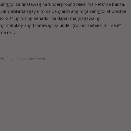
ggol sa tinatawag na ‘underground black markets’ sa bansa.
lat dahil inilalagay nito sa panganib ang mga sanggol at posible
No. 224, iginiit ng senador na dapat magsagawa ng
ng matukoy ang tinatawag na underground “babies-for-sale”
Lima na…
do
Leave a comment