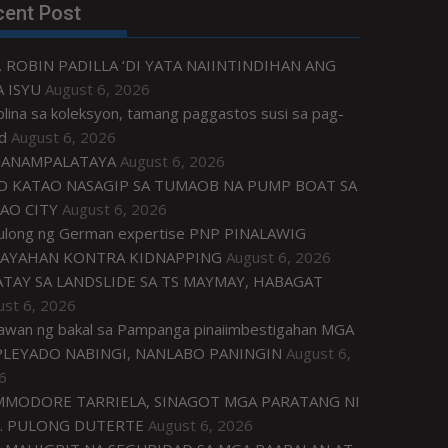
cent Post
. ROBIN PADILLA ‘DI YATA NAIINTINDIHAN ANG
 ISYU
August 6, 2026
plina sa koleksyon, tamang paggastos susi sa pag-
d
August 6, 2026
ANAMPALATAYA
August 6, 2026
O KATAO NASAGIP SA TUMAOB NA PUMP BOAT SA
AO CITY
August 6, 2026
tulong ng German expertise PNP PINALAWIG
AYAHAN KONTRA KIDNAPPING
August 6, 2026
ATAY SA LANDSLIDE SA TS MAYMAY, HABAGAT
ust 6, 2026
awan ng bakal sa Pampanga pinaiimbestigahan MGA
LEYADO NABINGI, NANLABO PANINGIN
August 6,
6
MODORE TARRIELA, SINAGOT MGA PARATANG NI
. PULONG DUTERTE
August 6, 2026