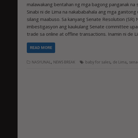
malawakang bentahan ng mga bagong panganak na san
Sinabi ni de Lima na nakababahala ang mga ganitong u
silang maabuso. Sa kanyang Senate Resolution (SR) 
imbestigasyon ang kaukulang Senate committee upa
trade sa online at offline transactions. Inamin ni de 
READ MORE
,
,
,
NASYUNAL
NEWS BREAK
baby for sales
de Lima
sena