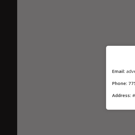
Email:
adv
Phone: 77
Address:
#