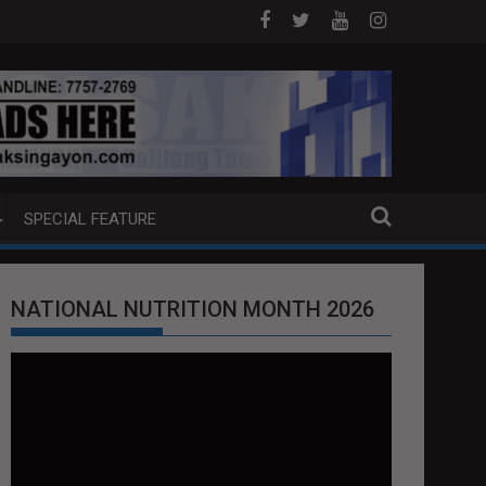
 SA DAVAO CITY
Sa tulong ng German expertise PNP PINALAWIG KAKAY
SPECIAL FEATURE
NATIONAL NUTRITION MONTH 2026
Video
Player