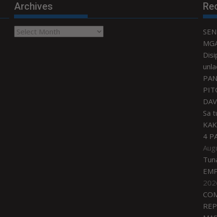
Archives
Re
Archives
SEN
MGA
Disi
unla
PAN
PIT
DAV
Sa 
KAK
4 P
Aug
Tun
EMP
202
COM
REP