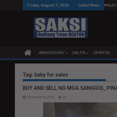
Skip
paggastos susi sa pag-unlad
PANANAMPALATAYA
Friday, August 7, 2026
Latest News
to
content
ANNIVERSARY
BALITA
OPINYON
Tag:
baby for sales
BUY AND SELL NG MGA SANGGOL, PIN
December 4, 2019
Jet