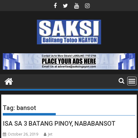
Skip
to
content
Tag:
bansot
ISA SA 3 BATANG PINOY, NABABANSOT
October 26, 2019
Jet