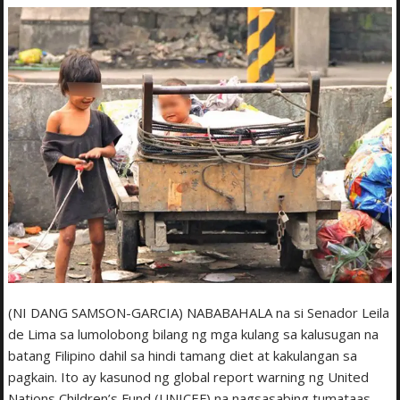
(NI DANG SAMSON-GARCIA) NABABAHALA na si Senador Leila
de Lima sa lumolobong bilang ng mga kulang sa kalusugan na
batang Filipino dahil sa hindi tamang diet at kakulangan sa
pagkain. Ito ay kasunod ng global report warning ng United
Nations Children’s Fund (UNICEF) na nagsasabing tumataas