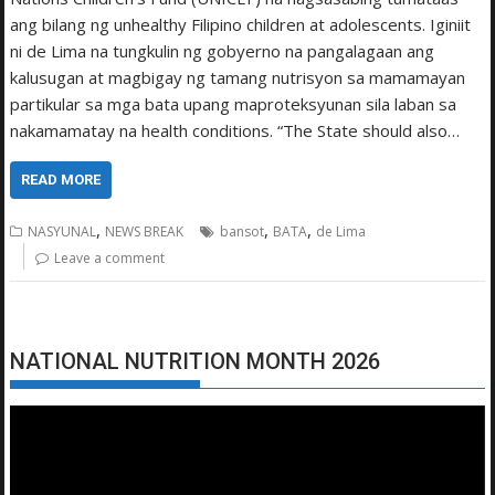
ang bilang ng unhealthy Filipino children at adolescents. Iginiit
ni de Lima na tungkulin ng gobyerno na pangalagaan ang
kalusugan at magbigay ng tamang nutrisyon sa mamamayan
partikular sa mga bata upang maproteksyunan sila laban sa
nakamamatay na health conditions. “The State should also…
READ MORE
,
,
,
NASYUNAL
NEWS BREAK
bansot
BATA
de Lima
Leave a comment
NATIONAL NUTRITION MONTH 2026
Video
Player