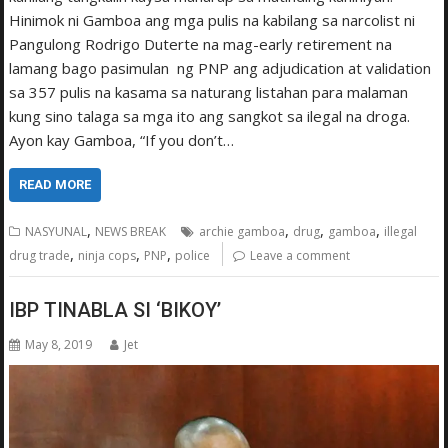
Hinimok ni Gamboa ang mga pulis na kabilang sa narcolist ni
Pangulong Rodrigo Duterte na mag-early retirement na
lamang bago pasimulan ng PNP ang adjudication at validation
sa 357 pulis na kasama sa naturang listahan para malaman
kung sino talaga sa mga ito ang sangkot sa ilegal na droga.
Ayon kay Gamboa, “If you don’t…
READ MORE
,
,
,
,
NASYUNAL
NEWS BREAK
archie gamboa
drug
gamboa
illegal
,
,
,
drug trade
ninja cops
PNP
police
Leave a comment
IBP TINABLA SI ‘BIKOY’
May 8, 2019
Jet