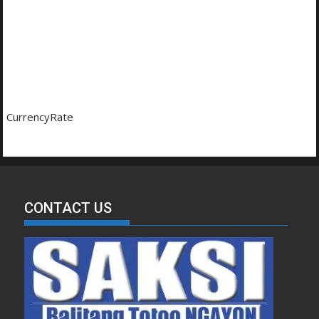
CurrencyRate
CONTACT US