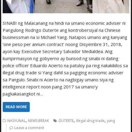
SINABI ng Malacanang na hindi na umano economic adviser ni
Pangulong Rodrigo Duterte ang kontrobersiyal na Chinese
businessman na si Michael Yang. Natapos umano ang kanyang
‘one peso per annum contract’ noong Disyembre 31, 2018,
ayon kay Executive Secretary Salvador Medialdea. Ang
kumpirmasyon ng gobyerno ay bunsod ng sinabi ni dating
police officer Eduardo Acierto na patuloy pa ring nakakikilos sa
illegal drug trade si Yang dahil sa pagiging economic adviser
sa Pangulo. Sinabi ni Acierto na nagbigay umano siya ng
intelligence report noon pang 2017 sa umano’y
pagkakasangkot ni…
READ MORE
,
,
,
NASYUNAL
NEWS BREAK
DUTERTE
illegal drug trade
yang
Leave a comment