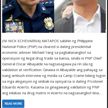
(NI NICK ECHEVARRIA) MATAPOS sabihin ng Philippine
National Police (PNP) na cleared si dating presidential
economic adviser Michael Yang sa pagkakasangkot sa
operasyon ng ilegal drug trade sa bansa, sinabi ni PNP Chief
General Oscar Albayalde na nagsasagawa pa rin sila ng
validation at verification. Ginawa ni Albayalde ang pahayag sa
isang ambush interview ng media sa Camp Crame bilang tugon
sa mga alegasyon ng sinibak na opisyal na si dating P/colonel
Eduardo Acierto. Kasama sa ginagawang validation ng PNP
ang inilabas na drug matrix ni Acierto na nagsasangkot kina…
READ MORE