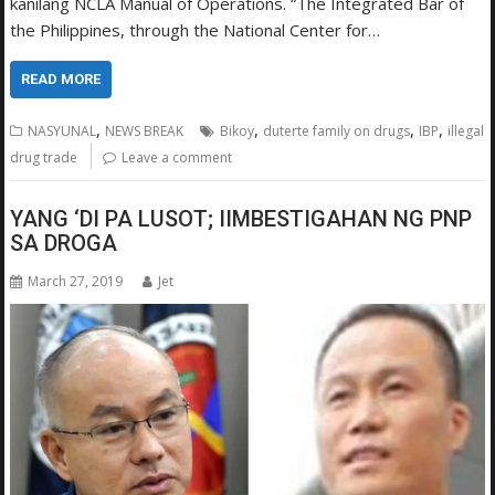
kanilang NCLA Manual of Operations. “The Integrated Bar of
the Philippines, through the National Center for…
READ MORE
,
,
,
,
NASYUNAL
NEWS BREAK
Bikoy
duterte family on drugs
IBP
illegal
drug trade
Leave a comment
YANG ‘DI PA LUSOT; IIMBESTIGAHAN NG PNP
SA DROGA
March 27, 2019
Jet