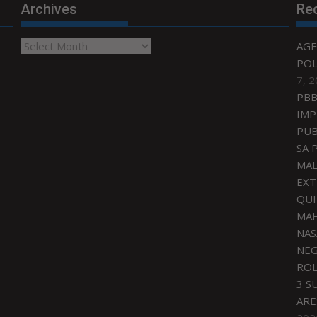
Archives
Re
Archives
AGF
POL
7, 
PBB
IMP
PUB
SA 
MAL
EXT
QU
MAH
NAS
NEG
ROL
3 S
ARE