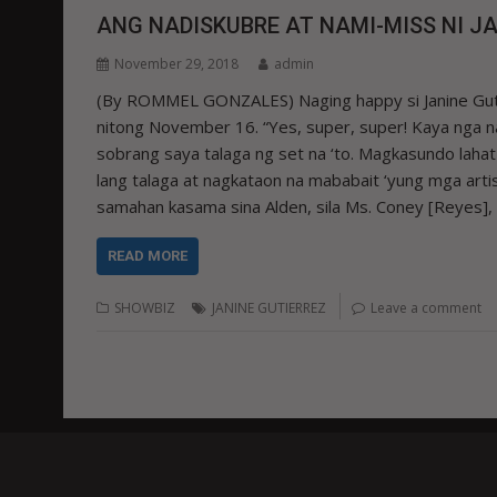
ANG NADISKUBRE AT NAMI-MISS NI JA
November 29, 2018
admin
(By ROMMEL GONZALES) Naging happy si Janine Guti
nitong November 16. “Yes, super, super! Kaya nga na
sobrang saya talaga ng set na ‘to. Magkasundo lahat n
lang talaga at nagkataon na mababait ‘yung mga artis
samahan kasama sina Alden, sila Ms. Coney [Reyes], Si
READ MORE
SHOWBIZ
JANINE GUTIERREZ
Leave a comment