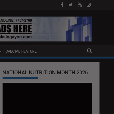
J ANG EXTRADITION REQUEST NG U.S. LABAN KAY QUIBOLOY
MAHIGIT P21-M HALAGANG SMUGGLED CIG
SPECIAL FEATURE
NATIONAL NUTRITION MONTH 2026
Video
Player