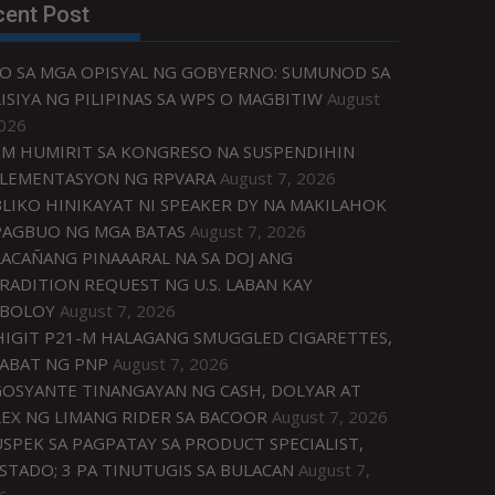
cent Post
O SA MGA OPISYAL NG GOBYERNO: SUMUNOD SA
ISIYA NG PILIPINAS SA WPS O MAGBITIW
August
2026
M HUMIRIT SA KONGRESO NA SUSPENDIHIN
LEMENTASYON NG RPVARA
August 7, 2026
LIKO HINIKAYAT NI SPEAKER DY NA MAKILAHOK
PAGBUO NG MGA BATAS
August 7, 2026
ACAÑANG PINAAARAL NA SA DOJ ANG
RADITION REQUEST NG U.S. LABAN KAY
IBOLOY
August 7, 2026
IGIT P21-M HALAGANG SMUGGLED CIGARETTES,
ABAT NG PNP
August 7, 2026
OSYANTE TINANGAYAN NG CASH, DOLYAR AT
EX NG LIMANG RIDER SA BACOOR
August 7, 2026
USPEK SA PAGPATAY SA PRODUCT SPECIALIST,
STADO; 3 PA TINUTUGIS SA BULACAN
August 7,