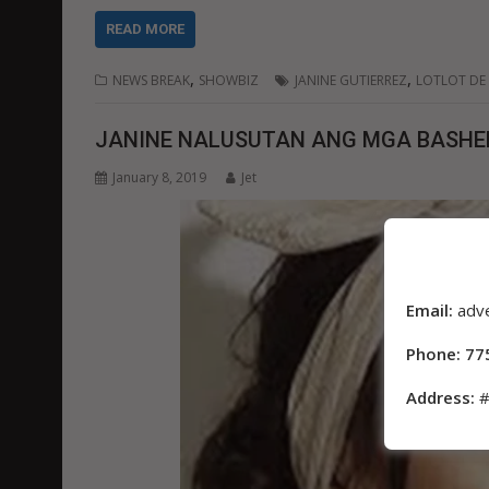
READ MORE
,
,
NEWS BREAK
SHOWBIZ
JANINE GUTIERREZ
LOTLOT DE
JANINE NALUSUTAN ANG MGA BASHE
January 8, 2019
Jet
Email:
adv
Phone: 77
Address:
#