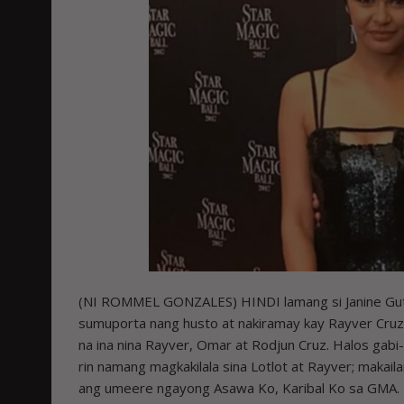
(NI ROMMEL GONZALES) HINDI lamang si Janine Gutier
sumuporta nang husto at nakiramay kay Rayver Cruz 
na ina nina Rayver, Omar at Rodjun Cruz. Halos gabi-g
rin namang magkakilala sina Lotlot at Rayver; makaila
ang umeere ngayong Asawa Ko, Karibal Ko sa GMA