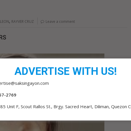
,
 LEON
RAYVER CRUZ
Leave a comment
RS
ADVERTISE WITH US!
ertise@saksingayon.com
57-2769
85 Unit F, Scout Rallos St., Brgy. Sacred Heart, Diliman, Quezon C