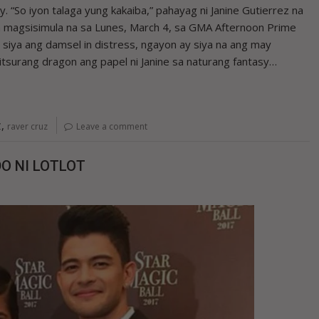
. “So iyon talaga yung kakaiba,” pahayag ni Janine Gutierrez na
 magsisimula na sa Lunes, March 4, sa GMA Afternoon Prime
y siya ang damsel in distress, ngayon ay siya na ang may
tsurang dragon ang papel ni Janine sa naturang fantasy…
,
Z
raver cruz
Leave a comment
O NI LOTLOT