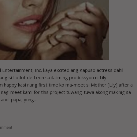
l Entertainment, Inc. kaya excited ang Kapuso actress dahil
ng si Lotlot de Leon sa ilalim ng produksyon ni Lily
 happy kasi nung first time ko ma-meet si Mother [Lily] after a
g nag-meet kami for this project tuwang-tuwa akong makinig sa
a and papa, yung…
omment