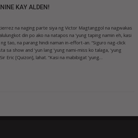
NINE KAY ALDEN!
errez na naging parte siya ng Victor Magtanggol na nagwakas
lulungkot din po ako na natapos na ‘yung taping namin eh, kasi
g tao, na parang hindi naman in-effort-an. “Siguro nag-click
ta sa show and ‘yun lang ‘yung nami-miss ko talaga, ‘yung
r Eric [Quizon], lahat. “Kasi na mabibigat ‘yung…