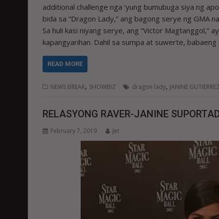
additional challenge nga ‘yung bumubuga siya ng apoy
bida sa “Dragon Lady,” ang bagong serye ng GMA na
Sa huli kasi niyang serye, ang “Victor Magtanggol,” a
kapangyarihan. Dahil sa sumpa at suwerte, babaeng i
READ MORE
,
,
NEWS BREAK
SHOWBIZ
dragon lady
JANINE GUTIERRE
RELASYONG RAVER-JANINE SUPORTAD
February 7, 2019
Jet