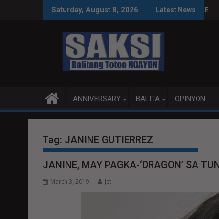
Skip
 SA WPS O MAGBITIW
 KONGRESO NA SUSPENDIHIN IMPLEMENTASYON NG RPVARA
PUBLIKO HINIKAYAT NI S
Saturday, August 8, 2026
Latest News
to
content
ANNIVERSARY
BALITA
OPINYON
Tag:
JANINE GUTIERREZ
JANINE, MAY PAGKA-‘DRAGON’ SA TU
March 3, 2019
Jet