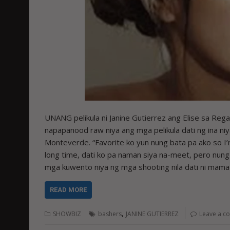
UNANG pelikula ni Janine Gutierrez ang Elise sa Rega
napapanood raw niya ang mga pelikula dati ng ina niya
Monteverde. “Favorite ko yun nung bata pa ako so I’m
long time, dati ko pa naman siya na-meet, pero nun
mga kuwento niya ng mga shooting nila dati ni mam
READ MORE
,
SHOWBIZ
bashers
JANINE GUTIERREZ
Leave a c