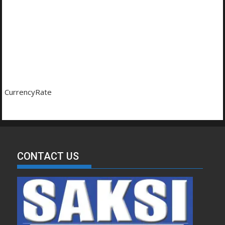
CurrencyRate
CONTACT US