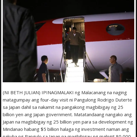
(NI BETH JULIAN) IPINAGMALAKI ng Malacanang na naging
matagumpay ang four-day visit ni Pangulong Rodrigo Duterte
sa Japan dahil sa nakamit na pangakong magbibigay ng 25
billion yen ang Japan government. Matatandaang nangako ang
Japan na magbibigay ng 25 billion yen para sa development ng
Mindanao habang $5 billion halaga ng investment naman ang
nakuha ng Pangulo sa Japan na magbibigay ng mahigit 80,000