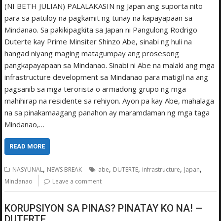
(NI BETH JULIAN) PALALAKASIN ng Japan ang suporta nito
para sa patuloy na pagkamit ng tunay na kapayapaan sa
Mindanao. Sa pakikipagkita sa Japan ni Pangulong Rodrigo
Duterte kay Prime Minsiter Shinzo Abe, sinabi ng huli na
hangad niyang maging matagumpay ang prosesong
pangkapayapaan sa Mindanao. Sinabi ni Abe na malaki ang mga
infrastructure development sa Mindanao para matigil na ang
pagsanib sa mga terorista o armadong grupo ng mga
mahihirap na residente sa rehiyon. Ayon pa kay Abe, mahalaga
na sa pinakamaagang panahon ay maramdaman ng mga taga
Mindanao,…
READ MORE
,
,
,
,
,
NASYUNAL
NEWS BREAK
abe
DUTERTE
infrastructure
Japan
Mindanao
Leave a comment
KORUPSIYON SA PINAS? PINATAY KO NA! —
DUTERTE