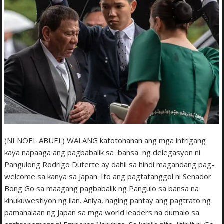
(NI NOEL ABUEL) WALANG katotohanan ang mga intrigang
kaya napaaga ang pagbabalik sa bansa ng delegasyon ni
Pangulong Rodrigo Duterte ay dahil sa hindi magandang pag-
welcome sa kanya sa Japan. Ito ang pagtatanggol ni Senador
Bong Go sa maagang pagbabalik ng Pangulo sa bansa na
kinukuwestiyon ng ilan. Aniya, naging pantay ang pagtrato ng
pamahalaan ng Japan sa mga world leaders na dumalo sa