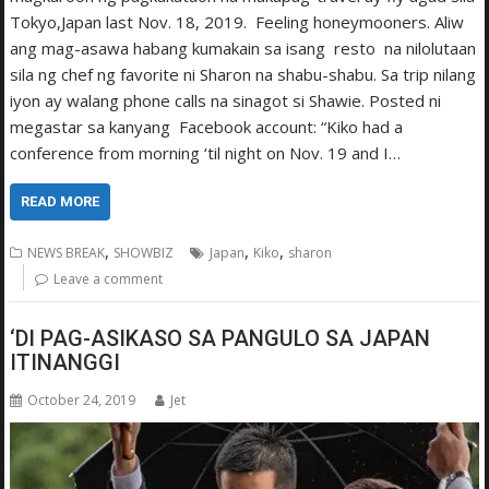
Tokyo,Japan last Nov. 18, 2019. Feeling honeymooners. Aliw
ang mag-asawa habang kumakain sa isang resto na nilolutaan
sila ng chef ng favorite ni Sharon na shabu-shabu. Sa trip nilang
iyon ay walang phone calls na sinagot si Shawie. Posted ni
megastar sa kanyang Facebook account: “Kiko had a
conference from morning ‘til night on Nov. 19 and I…
READ MORE
,
,
,
NEWS BREAK
SHOWBIZ
Japan
Kiko
sharon
Leave a comment
‘DI PAG-ASIKASO SA PANGULO SA JAPAN
ITINANGGI
October 24, 2019
Jet