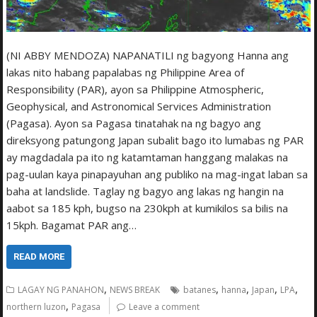
(NI ABBY MENDOZA) NAPANATILI ng bagyong Hanna ang
lakas nito habang papalabas ng Philippine Area of
Responsibility (PAR), ayon sa Philippine Atmospheric,
Geophysical, and Astronomical Services Administration
(Pagasa). Ayon sa Pagasa tinatahak na ng bagyo ang
direksyong patungong Japan subalit bago ito lumabas ng PAR
ay magdadala pa ito ng katamtaman hanggang malakas na
pag-uulan kaya pinapayuhan ang publiko na mag-ingat laban sa
baha at landslide. Taglay ng bagyo ang lakas ng hangin na
aabot sa 185 kph, bugso na 230kph at kumikilos sa bilis na
15kph. Bagamat PAR ang…
READ MORE
,
,
,
,
,
LAGAY NG PANAHON
NEWS BREAK
batanes
hanna
Japan
LPA
,
northern luzon
Pagasa
Leave a comment