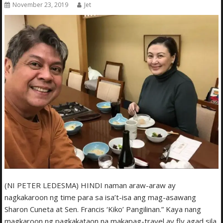
November 23, 2019
Jet
(NI PETER LEDESMA) HINDI naman araw-araw ay
nagkakaroon ng time para sa isa’t-isa ang mag-asawang
Sharon Cuneta at Sen. Francis ‘Kiko’ Pangilinan.” Kaya nang
magkaroon ng pagkakataon na makapag-travel ay fly agad sila