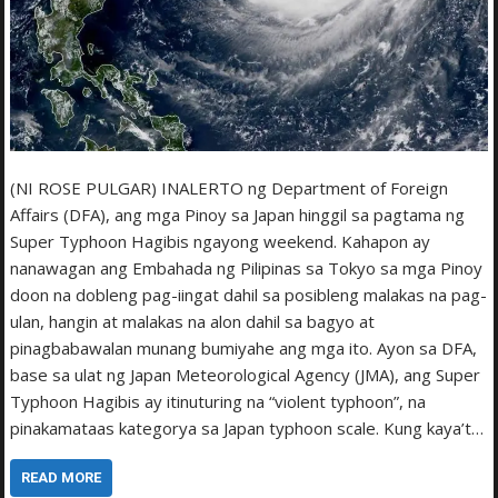
(NI ROSE PULGAR) INALERTO ng Department of Foreign
Affairs (DFA), ang mga Pinoy sa Japan hinggil sa pagtama ng
Super Typhoon Hagibis ngayong weekend. Kahapon ay
nanawagan ang Embahada ng Pilipinas sa Tokyo sa mga Pinoy
doon na dobleng pag-iingat dahil sa posibleng malakas na pag-
ulan, hangin at malakas na alon dahil sa bagyo at
pinagbabawalan munang bumiyahe ang mga ito. Ayon sa DFA,
base sa ulat ng Japan Meteorological Agency (JMA), ang Super
Typhoon Hagibis ay itinuturing na “violent typhoon”, na
pinakamataas kategorya sa Japan typhoon scale. Kung kaya’t…
READ MORE