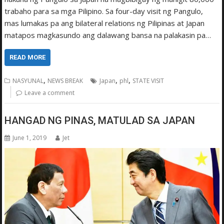
trabaho para sa mga Pilipino. Sa four-day visit ng Pangulo,
mas lumakas pa ang bilateral relations ng Pilipinas at Japan
matapos magkasundo ang dalawang bansa na palakasin pa…
READ MORE
,
,
,
NASYUNAL
NEWS BREAK
Japan
phl
STATE VISIT
Leave a comment
HANGAD NG PINAS, MATULAD SA JAPAN
June 1, 2019
Jet