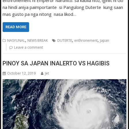
enthronement ni Emperor Naruhito. Sa kabila nito, iginiit ni Go
na hindi aniya paimportante si Pangulong Duterte kung saan
mas gusto pa nga nitong nasa likod…
READ MORE
,
,
,
NASYUNAL
NEWS BREAK
DUTERTE
enthronement
Japan
Leave a comment
PINOY SA JAPAN INALERTO VS HAGIBIS
October 12, 2019
Jet