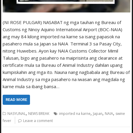
(NI ROSE PULGAR) NASABAT ng mga tauhan ng Bureau of
Customs ng Ninoy Aquino International Airport (BOC-NAIA)
ang may 84 kilong imported na karne sa isang papasok na
pasahero mula sa Japan sa NAIA Terminal 3 sa Pasay City,
nitong Huwebes. Ayon kay NAIA Customs Collector Mimil
Talusan, bigo ang pasahero na maiprisinta ang clearance at
certificate mula sa Bureau of Animal Industry dahilan upang
kumpiskahin ang mga ito. Nauna nang nagbabala ang Bureau of
Animal Industry sa mga pasahero na iwasan ang magdala ng
karne mula sa ibang bansa…
READ MORE
,
,
,
,
NASYUNAL
NEWS BREAK
imported na karne
Japan
NAIA
swine
fever
Leave a comment