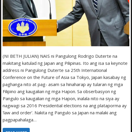
(NI BETH JULIAN) NAIS ni Pangulong Rodrigo Duterte na
makitang katulad ng Japan ang Pilipinas. Ito ang isa sa keynote
address ni Pangulong Duterte sa 25th International
Conference on the Future of Asia sa Tokyo, Japan kasabay ng
paghanga nito at pag- asam sa hinaharap ay tularan ng mga
Filipino ang kaugalian ng mga Hapon. Sa obserbasyon ng
Pangulo sa kaugalian ng mga Hapon, inalala nito na siya ay
nagwagi sa 2016 Presidential elections na ang plataporma ay
‘law and order’. Nakita ng Pangulo sa Japan na malaki ang
pagpapahalaga…