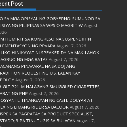
cent Post
O SA MGA OPISYAL NG GOBYERNO: SUMUNOD SA
ISIYA NG PILIPINAS SA WPS O MAGBITIW
August
2026
M HUMIRIT SA KONGRESO NA SUSPENDIHIN
LEMENTASYON NG RPVARA
August 7, 2026
LIKO HINIKAYAT NI SPEAKER DY NA MAKILAHOK
PAGBUO NG MGA BATAS
August 7, 2026
ACAÑANG PINAAARAL NA SA DOJ ANG
RADITION REQUEST NG U.S. LABAN KAY
IBOLOY
August 7, 2026
IGIT P21-M HALAGANG SMUGGLED CIGARETTES,
ABAT NG PNP
August 7, 2026
OSYANTE TINANGAYAN NG CASH, DOLYAR AT
EX NG LIMANG RIDER SA BACOOR
August 7, 2026
USPEK SA PAGPATAY SA PRODUCT SPECIALIST,
STADO; 3 PA TINUTUGIS SA BULACAN
August 7,