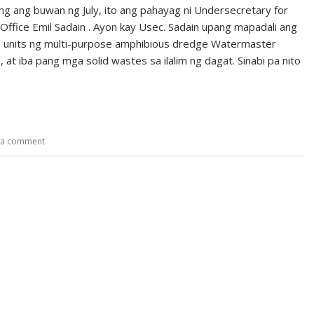
ing ang buwan ng July, ito ang pahayag ni Undersecretary for
ffice Emil Sadain . Ayon kay Usec. Sadain upang mapadali ang
ng units ng multi-purpose amphibious dredge Watermaster
 at iba pang mga solid wastes sa ilalim ng dagat. Sinabi pa nito
 a comment