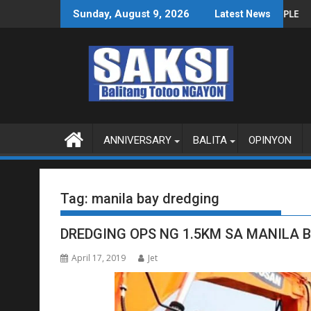
Skip
PINAS SA WPS O MAGBITIW
IT SA KONGRESO NA SUSPENDIHIN IMPLEMENTASYON NG RPVAR
PUBLIKO HINIKAYAT
Sunday, August 9, 2026
Latest News
to
content
ANNIVERSARY
BALITA
OPINYON
Tag:
manila bay dredging
DREDGING OPS NG 1.5KM SA MANILA 
April 17, 2019
Jet