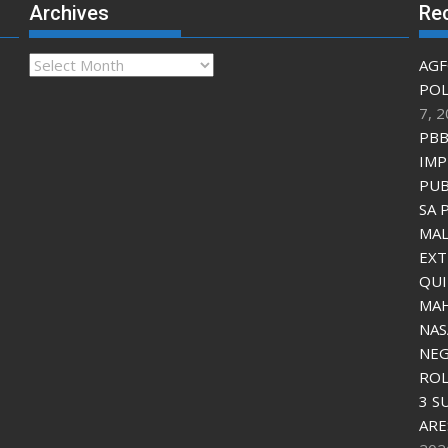
Archives
Re
Archives
AGF
POL
7, 
PBB
IMP
PUB
SA 
MAL
EXT
QU
MAH
NAS
NEG
ROL
3 S
ARE