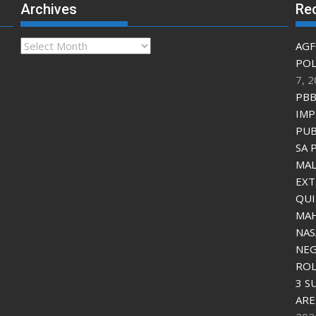
Archives
Re
Archives
AGF
POL
7, 
PBB
IMP
PUB
SA 
MAL
EXT
QU
MAH
NAS
NEG
ROL
3 S
ARE