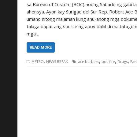
sa Bureau of Custom (BOC) noong Sabado ng gabi la
ahensya. Ayon kay Surigao del Sur Rep. Robert Ace 
umano nitong malaman kung anu-anong mga dokumen
talaga dapat ang source ng apoy dahil di maitatago 
mga…
READ MORE
,
,
,
,
METRO
NEWS BREAK
ace barbers
boc fire
Drugs
Fae