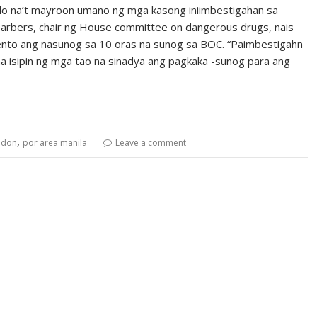
lo na’t mayroon umano ng mga kasong iniimbestigahan sa
Barbers, chair ng House committee on dangerous drugs, nais
to ang nasunog sa 10 oras na sunog sa BOC. “Paimbestigahn
na isipin ng mga tao na sinadya ang pagkaka -sunog para ang
,
ldon
por area manila
Leave a comment