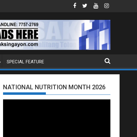
 DOJ ANG EXTRADITION REQUEST NG U.S. LABAN KAY QUIBOLOY
MAHIGIT P21-M HALAGANG SMUGGLED 
SPECIAL FEATURE
NATIONAL NUTRITION MONTH 2026
Video
Player