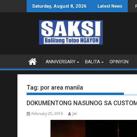
Skip
NAS SA WPS O MAGBITIW
 SA KONGRESO NA SUSPENDIHIN IMPLEMENTASYON NG RPVARA
PUBLIKO HINIKAYAT N
Saturday, August 8, 2026
Latest News
to
content
ANNIVERSARY
BALITA
OPINYON
Tag:
por area manila
DOKUMENTONG NASUNOG SA CUSTOM
February 25, 2019
Jet