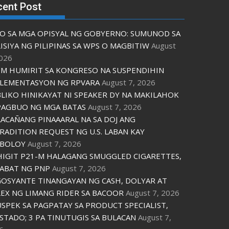
cent Post
O SA MGA OPISYAL NG GOBYERNO: SUMUNOD SA
ISIYA NG PILIPINAS SA WPS O MAGBITIW
August
2026
M HUMIRIT SA KONGRESO NA SUSPENDIHIN
LEMENTASYON NG RPVARA
August 7, 2026
LIKO HINIKAYAT NI SPEAKER DY NA MAKILAHOK
PAGBUO NG MGA BATAS
August 7, 2026
ACAÑANG PINAAARAL NA SA DOJ ANG
RADITION REQUEST NG U.S. LABAN KAY
IBOLOY
August 7, 2026
IGIT P21-M HALAGANG SMUGGLED CIGARETTES,
ABAT NG PNP
August 7, 2026
OSYANTE TINANGAYAN NG CASH, DOLYAR AT
EX NG LIMANG RIDER SA BACOOR
August 7, 2026
USPEK SA PAGPATAY SA PRODUCT SPECIALIST,
STADO; 3 PA TINUTUGIS SA BULACAN
August 7,