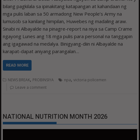
bilang pagkilala sa ipinakitang katapangan at kahandaan ng
mga pulis laban sa 50 armadong New People’s Army na
lumusob sa kanilang himpilan, Huwebes ng madaling araw.
Sinabi ni Albayalde na pinagre-report na niya sa Camp Crame
ngayong Lunes ang 18 mga pulis para personal na tanggapin
ang igagawad na medalya. Binigyang-diin ni Albayalde na
karapat-dapat aniyang parangalan…
READ MORE
,
,
NEWS BREAK
PROBINSIYA
npa
victoria policemen
Leave a comment
NATIONAL NUTRITION MONTH 2026
Video