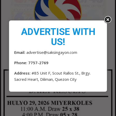
ADVERTISE WITH
US!
Email:
advertise@saksingayon.com
Phone: 7757-2769
Address:
#85 Unit F, Scout Rallos St., Brgy.
Sacred Heart, Diliman, Quezon City