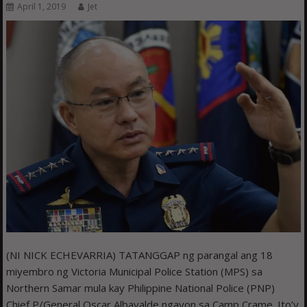
April 1, 2019
Jet
(NI NICK ECHEVARRIA) TATANGGAP ng parangal ang 18
miyembro ng Victoria Municipal Police Station (MPS) sa
Northern Samar mula kay Philippine National Police (PNP)
Chief P/General Oscar Albayalde ngayon sa Camp Crame. Ito’y