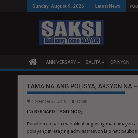
Skip
INAS SA WPS O MAGBITIW
T SA KONGRESO NA SUSPENDIHIN IMPLEMENTASYON NG RPVARA
PUBLIKO HINIKAYAT 
Sunday, August 9, 2026
Latest News
to
content
ANNIVERSARY
BALITA
OPINYON
TAMA NA ANG POLISYA, AKSYON NA 
November 27, 2018
admin
(Ni BERNARD TAGUINOD)
Panahon na para mapakinabangan ng mamamayan an
polisyang inilatag ng administrasyon lalo na’t paubo