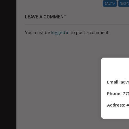
BALITA
NASY
LEAVE A COMMENT
You must be
logged in
to post a comment.
Email:
adv
Phone: 77
Address:
#