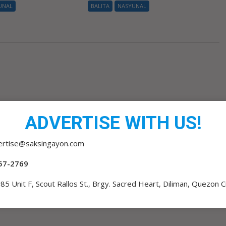
UNAL
BALITA
NASYUNAL
ADVERTISE WITH US!
ertise@saksingayon.com
57-2769
85 Unit F, Scout Rallos St., Brgy. Sacred Heart, Diliman, Quezon C