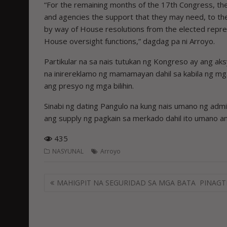
“For the remaining months of the 17th Congress, t
and agencies the support that they may need, to the 
by way of House resolutions from the elected repres
House oversight functions,” dagdag pa ni Arroyo.
Partikular na sa nais tutukan ng Kongreso ay ang a
na inirereklamo ng mamamayan dahil sa kabila ng m
ang presyo ng mga bilihin.
Sinabi ng dating Pangulo na kung nais umano ng adm
ang supply ng pagkain sa merkado dahil ito umano 
435
NASYUNAL
Arroyo
Post
MAHIGPIT NA SEGURIDAD SA MGA BATA PINAGT
navigation