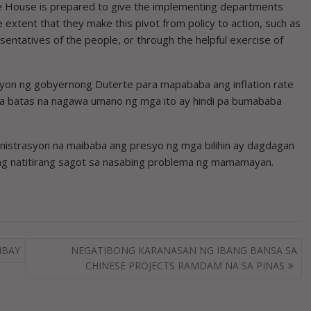
he House is prepared to give the implementing departments
extent that they make this pivot from policy to action, such as
entatives of the people, or through the helpful exercise of
ksyon ng gobyernong Duterte para mapababa ang inflation rate
ga batas na nagawa umano ng mga ito ay hindi pa bumababa
inistrasyon na maibaba ang presyo ng mga bilihin ay dagdagan
ang natitirang sagot sa nasabing problema ng mamamayan.
IBAY
NEGATIBONG KARANASAN NG IBANG BANSA SA
CHINESE PROJECTS RAMDAM NA SA PINAS