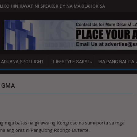
NI SPEAKER DY NA MAKILAHOK SA PAGBUO NG MGA BATAS
MALACAÑANG PINAAARAL NA S
ADUANA SPOTLIGHT
LIFESTYLE SAKSI
IBA PANG BALITA
– GMA
g mga batas na ginawa ng Kongreso na sumuporta sa mga
s na ang oras ni Pangulong Rodrigo Duterte.