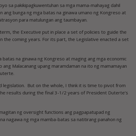
Arroyo sa pakikipagkuwentuhan sa mga mama-mahayag dahil
n ang bunga ng mga batas na ginawa umano ng Kongreso at
nitrasyon para matulungan ang taumbayan.
term, the Executive put in place a set of policies to guide the
 the coming years. For its part, the Legislative enacted a set
a batas na ginawa ng Kongreso at maging ang mga economic
 nito ang Malacanang upang maramdaman na ito ng mamamayan
uterte.
egislation. But on the whole, I think it is time to pivot from
e results during the final 3-1/2 years of President Duterte’s
magitan ng oversight functions ang pagpapatupad ng
 na nagawa ng mga mamba-batas sa natitirang panahon ng