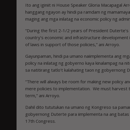
Ito ang iginiit ni House Speaker Gloria Macapagal 
hanggang ngayon ay hindi pa ramdam ng mamamaya
maging ang mga inilatag na economic policy ng admi
“During the first 2-1/2 years of President Duterte’s 
country’s economic and infrastructure development in
of laws in support of those policies,” ani Arroyo.
Gayunpaman, hindi pa umano naiimplementa ang mg
policy na inilatag ng gobyerno kaya kinalampag na
sa natitirang tatlo’t kalahating taon ng gobyernong D
“There will always be room for making new policy and l
mere policies to implementation. We must harvest th
term,” ani Arroyo.
Dahil dito tututukan na umano ng Kongreso sa pama
gobyernong Duterte para iimplementa na ang batas
17th Congress.