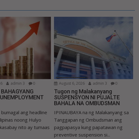
26
admin 3
0
August 6, 2026
admin 3
0
N BAHAGYANG
Tugon ng Malakanyang
 UNEMPLOYMENT
SUSPENSYON NI PUJALTE
BAHALA NA OMBUDSMAN
umagal ang headline
IPINAUBAYA na ng Malakanyang sa
Pilipinas noong Hulyo
Tanggapan ng Ombudsman ang
 kasabay nito ay tumaas
pagpapasya kung papatawan ng
preventive suspension si...