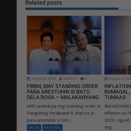
Related posts
August 6, 2026
admin 3
0
August 6, 20
PBBM, MAY STANDING ORDER
INFLATIO
PARA ARESTUHIN SI BATO
BUMAGAL,
DELA ROSA — MALAKANYANG
TUMAAS
MAY umiiral pa ring standing order si
BAHAGYANG b
Pangulong Ferdinand R. Marcos Jr.
inflation sa 
para arestuhin si Sen....
2026, ngunit
ang...
BALITA
NASYUNAL