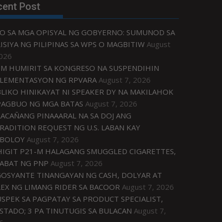
cent Post
O SA MGA OPISYAL NG GOBYERNO: SUMUNOD SA
ISIYA NG PILIPINAS SA WPS O MAGBITIW
August
2026
M HUMIRIT SA KONGRESO NA SUSPENDIHIN
LEMENTASYON NG RPVARA
August 7, 2026
LIKO HINIKAYAT NI SPEAKER DY NA MAKILAHOK
PAGBUO NG MGA BATAS
August 7, 2026
ACAÑANG PINAAARAL NA SA DOJ ANG
RADITION REQUEST NG U.S. LABAN KAY
IBOLOY
August 7, 2026
IGIT P21-M HALAGANG SMUGGLED CIGARETTES,
ABAT NG PNP
August 7, 2026
OSYANTE TINANGAYAN NG CASH, DOLYAR AT
EX NG LIMANG RIDER SA BACOOR
August 7, 2026
USPEK SA PAGPATAY SA PRODUCT SPECIALIST,
STADO; 3 PA TINUTUGIS SA BULACAN
August 7,