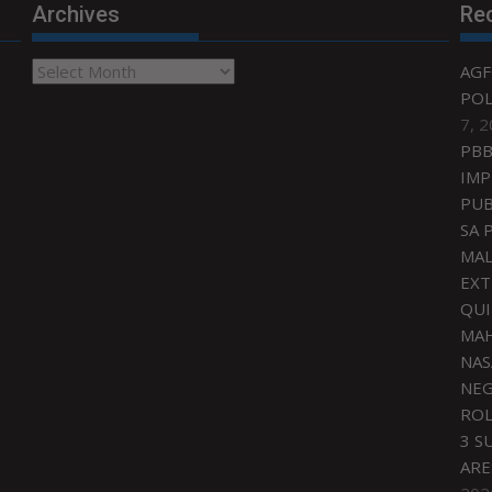
Archives
Re
Archives
AGF
POL
7, 
PBB
IMP
PUB
SA 
MAL
EXT
QU
MAH
NAS
NEG
ROL
3 S
ARE