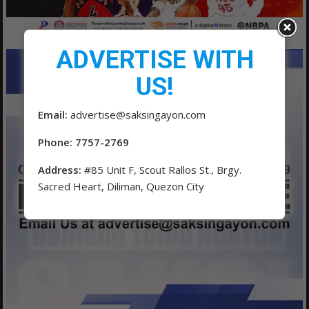
ADVERTISE WITH
US!
Email:
advertise@saksingayon.com
Phone: 7757-2769
Address:
#85 Unit F, Scout Rallos St., Brgy.
Sacred Heart, Diliman, Quezon City