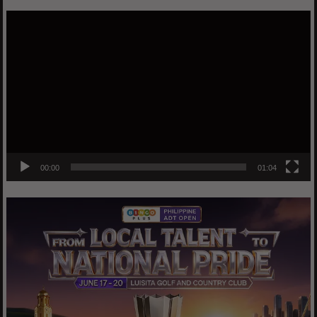
Video
Player
00:00
01:04