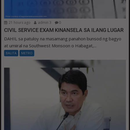
21 hours ago
admin 3
0
CIVIL SERVICE EXAM KINANSELA SA ILANG LUGAR
DAHIL sa patuloy na masamang panahon bunsod ng bagyo
at umiiral na Southwest Monsoon o Habagat,...
BALITA
METRO