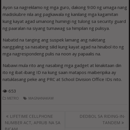
Ayon sa nagreklamo ng mga guro, dakong 9:00 ng umaga nang
madiskubre nila ang pagkawala ng kanilang mga kagamitan
kung kayat agad umanong humingi ng tulong sa security guard
ng paaralan na siyang tumawag sa himpilan ng pulisya.
Nabatid na tanging ang suspek lamang ang nakitang
nanggaling sa nasabing silid kung kayat agad na hinabol ito ng
mga nagrespondeng pulis na noon ay papaalis na.
Nabawi mula rito ang nasabing mga gadget at kinakitaan din
ito ng ibat-ibang ID na kung saan matapos maiberipika ay
natuklasang peke ang PRC at School Division Office IDs nito.
653
METRO
MAGNANAKAW
Post
LIFETIME CELLPHONE
DEDBOL SA RIDING-IN-
navigation
NUMBER ACT, APRUB NA SA
TANDEM
BICAM