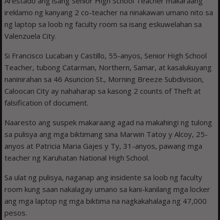
Arestado ang isang Senior High School Teacher makaraang
ireklamo ng kanyang 2 co-teacher na ninakawan umano nito sa
ng laptop sa loob ng faculty room sa isang eskuwelahan sa
Valenzuela City.
Si Francisco Lucaban y Castillo, 55-anyos, Senior High School
Teacher, tubong Catarman, Northern, Samar, at kasalukuyang
naninirahan sa 46 Asuncion St., Morning Breeze Subdivision,
Caloocan City ay nahaharap sa kasong 2 counts of Theft at
falsification of document.
Naaresto ang suspek makaraang agad na makahingi ng tulong
sa pulisya ang mga biktimang sina Marwin Tatoy y Alcoy, 25-
anyos at Patricia Maria Gajes y Ty, 31-anyos, pawang mga
teacher ng Karuhatan National High School.
Sa ulat ng pulisya, naganap ang insidente sa loob ng faculty
room kung saan nakalagay umano sa kani-kanilang mga locker
ang mga laptop ng mga biktima na nagkakahalaga ng 47,000
pesos.