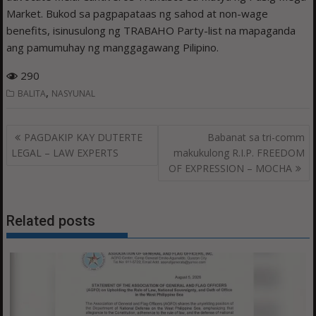
Market. Bukod sa pagpapataas ng sahod at non-wage
benefits, isinusulong ng TRABAHO Party-list na mapaganda
ang pamumuhay ng manggagawang Pilipino.
290
,
BALITA
NASYUNAL
Post
PAGDAKIP KAY DUTERTE
Babanat sa tri-comm
navigation
LEGAL – LAW EXPERTS
makukulong R.I.P. FREEDOM
OF EXPRESSION – MOCHA
Related posts