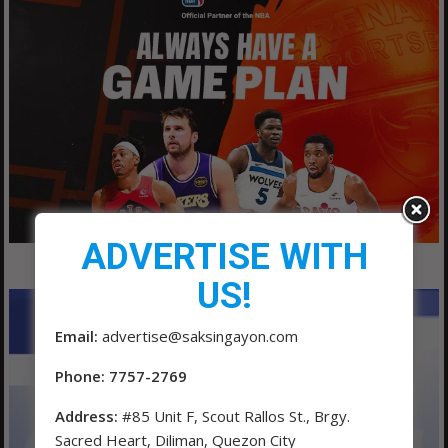
ADVERTISE WITH
US!
Email:
advertise@saksingayon.com
Phone: 7757-2769
Address:
#85 Unit F, Scout Rallos St., Brgy.
Sacred Heart, Diliman, Quezon City