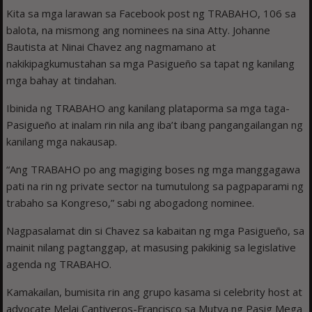
Kita sa mga larawan sa Facebook post ng TRABAHO, 106 sa
balota, na mismong ang nominees na sina Atty. Johanne
Bautista at Ninai Chavez ang nagmamano at
nakikipagkumustahan sa mga Pasigueño sa tapat ng kanilang
mga bahay at tindahan.
Ibinida ng TRABAHO ang kanilang plataporma sa mga taga-
Pasigueño at inalam rin nila ang iba’t ibang pangangailangan ng
kanilang mga nakausap.
“Ang TRABAHO po ang magiging boses ng mga manggagawa
pati na rin ng private sector na tumutulong sa pagpaparami ng
trabaho sa Kongreso,” sabi ng abogadong nominee.
Nagpasalamat din si Chavez sa kabaitan ng mga Pasigueño, sa
mainit nilang pagtanggap, at masusing pakikinig sa legislative
agenda ng TRABAHO.
Kamakailan, bumisita rin ang grupo kasama si celebrity host at
advocate Melai Cantiveros-Francisco sa Mutya ng Pasig Mega