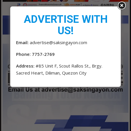
ADVERTISE WITH
US!
Email:
advertise@saksingayon.com
Phone: 7757-2769
Address:
#85 Unit F, Scout Rallos St., Brgy.
Sacred Heart, Diliman, Quezon City