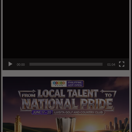
Video
Player
00:00
01:04