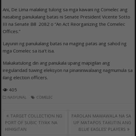
Ani, De Lima malaking tulong sa mga kawani ng Comelec ang
nasabing panukalang batas ni Senate President Vicente Sotto
III na Senate Bill 2082 o “An Act Reorganizing the Comelec
Offices.”
Layunin ng panukalang batas na maging patas ang sahod ng
mga Comelec sa isa’t isa.
Makakatulong din ang panukala upang mapigilan ang
iregularidad tuwing eleksyon na pinaniniwalaang nagmumula sa
ilang election officers.
405
NASYUNAL
COMELEC
Post
TARGET COLLECTION NG
FAROLAN MAWAWALA NA SA
navigation
PORT OF SUBIC TIYAK NA
UP MATAPOS TAKUTIN ANG
HIHIGITAN
BLUE EAGLES’ PLAYERS