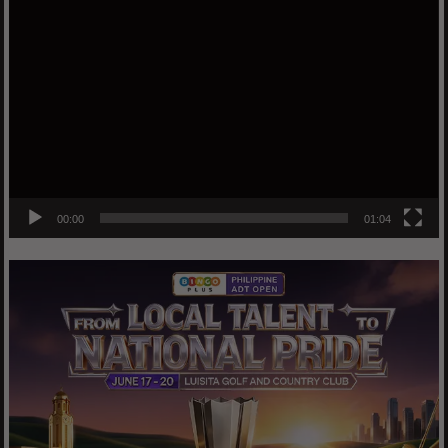
Video
Player
00:00
01:04