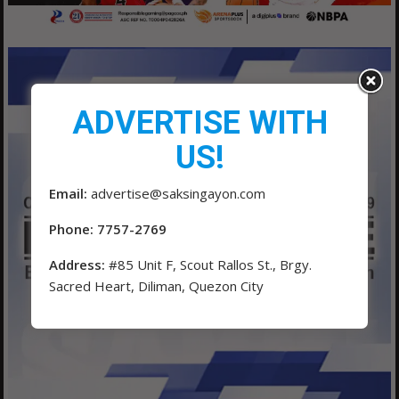
ADVERTISE WITH
US!
Email:
advertise@saksingayon.com
Phone: 7757-2769
Address:
#85 Unit F, Scout Rallos St., Brgy.
Sacred Heart, Diliman, Quezon City