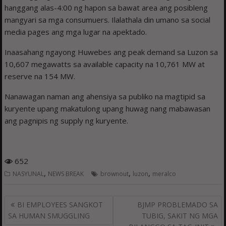
hanggang alas-4:00 ng hapon sa bawat area ang posibleng
mangyari sa mga consumuers. Ilalathala din umano sa social
media pages ang mga lugar na apektado.
Inaasahang ngayong Huwebes ang peak demand sa Luzon sa
10,607 megawatts sa available capacity na 10,761 MW at
reserve na 154 MW.
Nanawagan naman ang ahensiya sa publiko na magtipid sa
kuryente upang makatulong upang huwag nang mabawasan
ang pagnipis ng supply ng kuryente.
652
,
,
,
NASYUNAL
NEWS BREAK
brownout
luzon
meralco
Post
BI EMPLOYEES SANGKOT
BJMP PROBLEMADO SA
navigation
SA HUMAN SMUGGLING
TUBIG, SAKIT NG MGA