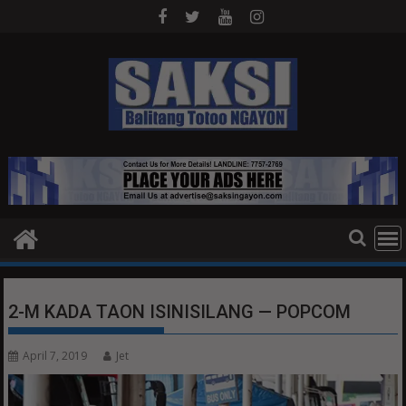
Skip
to
content
2-M KADA TAON ISINISILANG — POPCOM
April 7, 2019
Jet