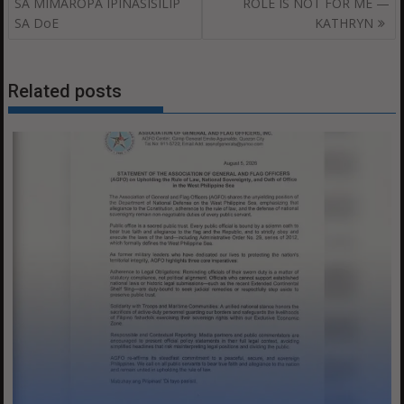
navigation
SA MIMAROPA IPINASISILIP
ROLE IS NOT FOR ME —
SA DoE
KATHRYN
Related posts