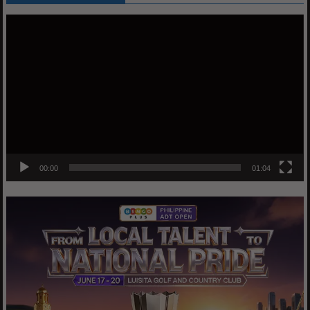
Video
Player
00:00
01:04