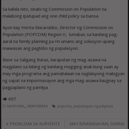
Sa kabila nito, sinabi ng Commission on Population na
malabong ipatupad ang one child policy sa bansa.
Ayon kay Herita Macarubbo, Director ng Commission on
Population (POPCOM) Region II, lumabas sa kanilang pag-
aaral na family planning pa rin umano ang solusyon upang
maiwasan ang paglobo ng populasyon.
Base sa Saligang Batas, karapatan ng mag-asawa na
magplano sa bilang ng kanilang magiging anak kung saan ay
may mga programa ang pamahalaan na naglalayong mabigyan
ng sapat na impormasayon ang mga mag-asawa kaugnay sa
pagpaplano ng pamilya.
697
,
,
NASYUNAL
NEWS BREAK
popcom
populasyon ng pilipinas
Post
PROBLEMA SA KURYENTE
MAY BINABAGAYAN, DARNA