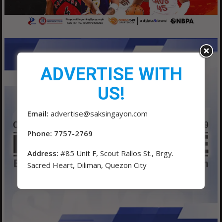
ADVERTISE WITH
US!
Email:
advertise@saksingayon.com
Phone: 7757-2769
Address:
#85 Unit F, Scout Rallos St., Brgy.
Sacred Heart, Diliman, Quezon City