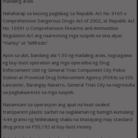
madaling araw.
Nahaharap sa kasong paglabag sa Republic Act No. 9165 o
Comprehensive Dangerous Drugs Act of 2002, at Republic Act
No. 10591 o Comprehensive Firearms and Ammunition
Regulation Act ang naarestong mga suspek na sina alyas
“Harley” at “Wilfredo”.
Ayon sa ulat, bandang ala-1:30 ng madaling araw, nagsagawa
ng buy-bust operation ang mga operatiba ng Drug
Enforcement Unit ng General Trias Component City Police
Station at Provincial Drug Enforcement Agency (PDEA) sa SS9,
Lancaster, Barangay Navarro, General Trias City na nagresulta
sa pagkakaaresto sa mga suspek.
Nasamsam sa operasyon ang apat na heat-sealed
transparent plastic sachet na naglalaman ng humigit-kumulang
4.44 gramo ng hinihinalang shabu na tinatayang may standard
drug price na P30,192 at buy-bust money.