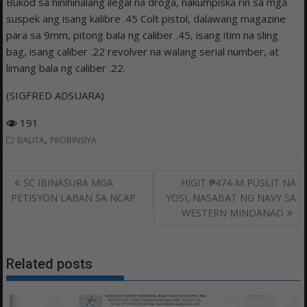
Bukod sa hinihinalang ilegal na droga, nakumpiska rin sa mga
suspek ang isang kalibre .45 Colt pistol, dalawang magazine
para sa 9mm, pitong bala ng caliber .45, isang itim na sling
bag, isang caliber .22 revolver na walang serial number, at
limang bala ng caliber .22.
(SIGFRED ADSUARA)
191
,
BALITA
PROBINSIYA
Post
SC IBINASURA MGA
HIGIT ₱474-M PUSLIT NA
navigation
PETISYON LABAN SA NCAP
YOSI, NASABAT NG NAVY SA
WESTERN MINDANAO
Related posts