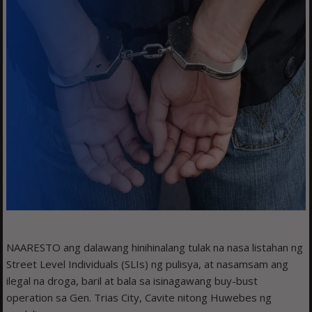
NAARESTO ang dalawang hinihinalang tulak na nasa listahan ng
Street Level Individuals (SLIs) ng pulisya, at nasamsam ang
ilegal na droga, baril at bala sa isinagawang buy-bust
operation sa Gen. Trias City, Cavite nitong Huwebes ng