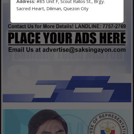
Address:
#85 Unit F, Scout Rallos St., Brgy.
Sacred Heart, Diliman, Quezon City