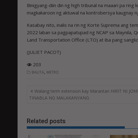
Binigyang-diin din ng high tribunal na maaari pa rin
magkakaroon ng aktuwal na kontrobersya kaugnay n
Kasabay nito, inalis na rin ng Korte Suprema ang te
2022 laban sa pagpapatupad ng NCAP sa Maynila, Quez
Land Transportation Office (LTO) at iba pang sangk
(JULIET PACOT)
203
,
BALITA
METRO
Post
Walang term extension kay Marantan HIRIT NI JON
navigation
TINABLA NG MALAKANYANG
Related posts