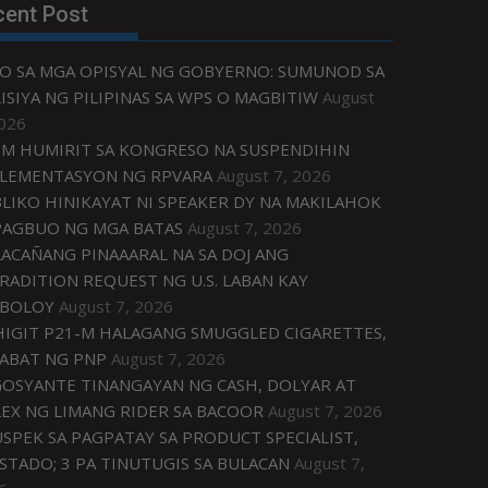
cent Post
O SA MGA OPISYAL NG GOBYERNO: SUMUNOD SA
ISIYA NG PILIPINAS SA WPS O MAGBITIW
August
2026
M HUMIRIT SA KONGRESO NA SUSPENDIHIN
LEMENTASYON NG RPVARA
August 7, 2026
LIKO HINIKAYAT NI SPEAKER DY NA MAKILAHOK
PAGBUO NG MGA BATAS
August 7, 2026
ACAÑANG PINAAARAL NA SA DOJ ANG
RADITION REQUEST NG U.S. LABAN KAY
IBOLOY
August 7, 2026
IGIT P21-M HALAGANG SMUGGLED CIGARETTES,
ABAT NG PNP
August 7, 2026
OSYANTE TINANGAYAN NG CASH, DOLYAR AT
EX NG LIMANG RIDER SA BACOOR
August 7, 2026
USPEK SA PAGPATAY SA PRODUCT SPECIALIST,
STADO; 3 PA TINUTUGIS SA BULACAN
August 7,