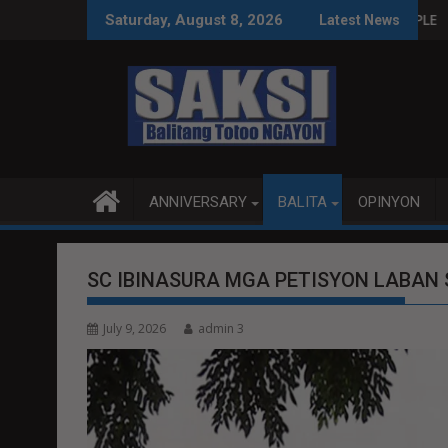
Skip
NAS SA WPS O MAGBITIW
 SA KONGRESO NA SUSPENDIHIN IMPLEMENTASYON NG RPVARA
PUBLIKO HINIKAYAT N
Saturday, August 8, 2026
Latest News
to
content
ANNIVERSARY
BALITA
OPINYON
SC IBINASURA MGA PETISYON LABAN
July 9, 2026
admin 3