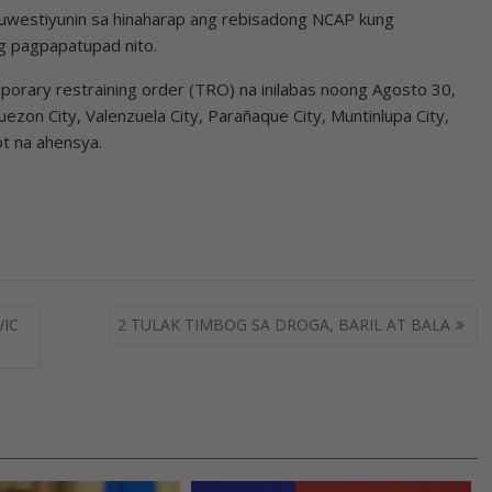
g kuwestiyunin sa hinaharap ang rebisadong NCAP kung
g pagpapatupad nito.
mporary restraining order (TRO) na inilabas noong Agosto 30,
on City, Valenzuela City, Parañaque City, Muntinlupa City,
ot na ahensya.
VIC
2 TULAK TIMBOG SA DROGA, BARIL AT BALA