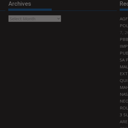
Archives
Re
Archives
AGF
POL
7, 
PBB
IMP
PUB
SA 
MAL
EXT
QU
MAH
NAS
NEG
ROL
3 S
ARE