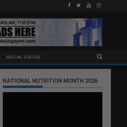
 DOJ ANG EXTRADITION REQUEST NG U.S. LABAN KAY QUIBOLOY
MAHIGIT P21-M HALAGANG SMUGGLED 
SPECIAL FEATURE
NATIONAL NUTRITION MONTH 2026
Video
Player