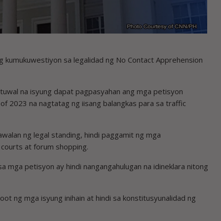
g kumukuwestiyon sa legalidad ng No Contact Apprehension
ktuwal na isyung dapat pagpasyahan ang mga petisyon
f 2023 na nagtatag ng iisang balangkas para sa traffic
kawalan ng legal standing, hindi paggamit ng mga
 courts at forum shopping.
 mga petisyon ay hindi nangangahulugan na idineklara nitong
ot ng mga isyung inihain at hindi sa konstitusyunalidad ng