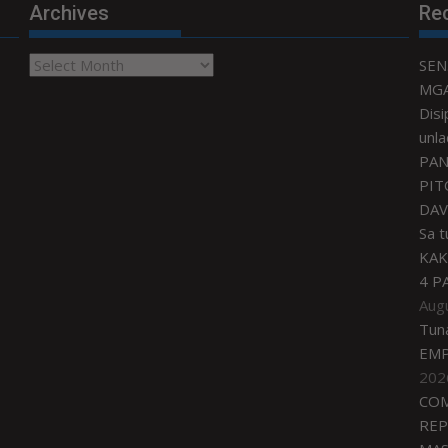
Archives
Re
Archives
SEN
MGA
Disi
unla
PAN
PIT
DAV
Sa 
KAK
4 P
Aug
Tun
EMP
202
COM
REP