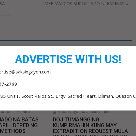
SA
IMEE MARCOS SUPORTADO NI FARINAS
ADVERTISE WITH US!
ertise@saksingayon.com
57-2769
85 Unit F, Scout Rallos St., Brgy. Sacred Heart, Diliman, Quezon C
admin 3
0
4 hours ago
admin 3
0
MADO NA BATAS
DOJ TUMANGGING
PILI DEPED NG
KUMPIRMAHIN KUNG MAY
 METHODS
EXTRADITION REQUEST MULA