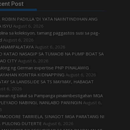
cent Post
. ROBIN PADILLA ‘DI YATA NAIINTINDIHAN ANG
 ISYU
August 6, 2026
plina sa koleksyon, tamang paggastos susi sa pag-
d
August 6, 2026
ANAMPALATAYA
August 6, 2026
O KATAO NASAGIP SA TUMAOB NA PUMP BOAT SA
AO CITY
August 6, 2026
tulong ng German expertise PNP PINALAWIG
AYAHAN KONTRA KIDNAPPING
August 6, 2026
ATAY SA LANDSLIDE SA TS MAYMAY, HABAGAT
ust 6, 2026
awan ng bakal sa Pampanga pinaiimbestigahan MGA
LEYADO NABINGI, NANLABO PANINGIN
August 6,
6
MODORE TARRIELA, SINAGOT MGA PARATANG NI
. PULONG DUTERTE
August 6, 2026