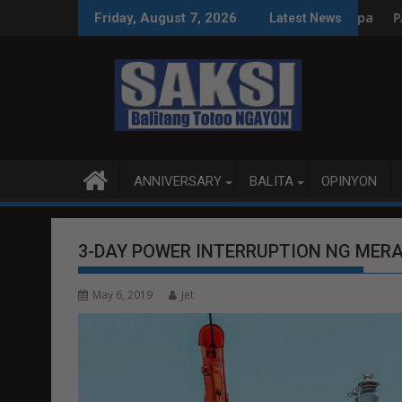
Skip
ksyon, tamang paggastos susi sa pag-unlad
PANANAMPALATAYA
Friday, August 7, 2026
Latest News
to
content
ANNIVERSARY
BALITA
OPINYON
3-DAY POWER INTERRUPTION NG MER
May 6, 2019
Jet