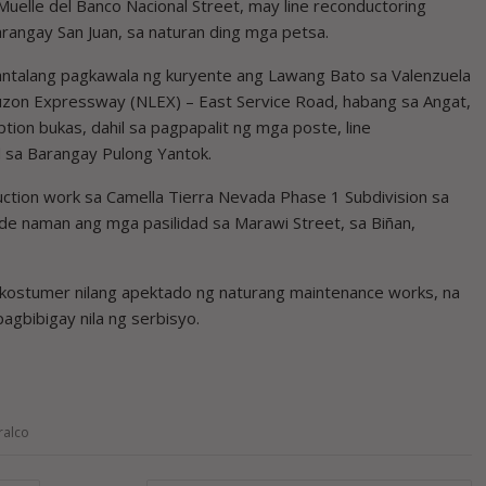
uelle del Banco Nacional Street, may line reconductoring
angay San Juan, sa naturan ding mga petsa.
ntalang pagkawala ng kuryente ang Lawang Bato sa Valenzuela
h Luzon Expressway (NLEX) – East Service Road, habang sa Angat,
ion bukas, dahil sa pagpapalit ng mga poste, line
d sa Barangay Pulong Yantok.
uction work sa Camella Tierra Nevada Phase 1 Subdivision sa
de naman ang mga pasilidad sa Marawi Street, sa Biñan,
kostumer nilang apektado ng naturang maintenance works, na
pagbibigay nila ng serbisyo.
ralco