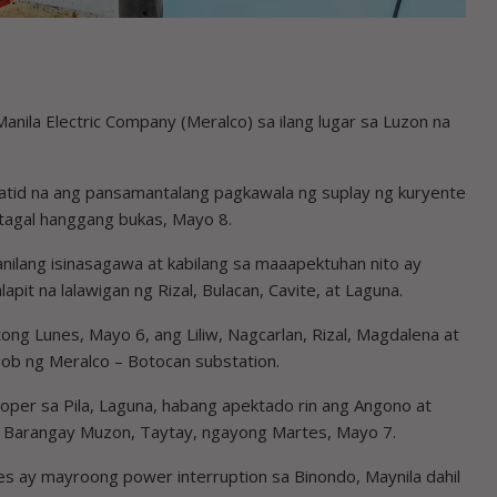
ila Electric Company (Meralco) sa ilang lugar sa Luzon na
batid na ang pansamantalang pagkawala ng suplay ng kuryente
atagal hanggang bukas, Mayo 8.
kanilang isinasagawa at kabilang sa maaapektuhan nito ay
apit na lalawigan ng Rizal, Bulacan, Cavite, at Laguna.
ong Lunes, Mayo 6, ang Liliw, Nagcarlan, Rizal, Magdalena at
oob ng Meralco – Botocan substation.
oper sa Pila, Laguna, habang apektado rin ang Angono at
ay Barangay Muzon, Taytay, ngayong Martes, Mayo 7.
s ay mayroong power interruption sa Binondo, Maynila dahil