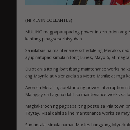
(NI KEVIN COLLANTES)
MULING magpapatupad ng power interruption ang Man
kanilang pinagseserbisyuhan.
Sa inilabas na maintenance schedule ng Meralco, na
ay ipinatupad simula nitong Lunes, Mayo 6, at magt
Dulot anila ito ng iba’t ibang maintenance works na 
ang Maynila at Valenzuela sa Metro Manila; at mga kal
Ayon sa Meralco, apektado ng power interruption nit
Majayjay sa Laguna dahil sa maintenance works sa l
Magkakaroon ng pagpapalit ng poste sa Pila town pr
Taytay, Rizal dahil sa line maintenance works sa m
Samantala, simula naman Martes hanggang Miyerkole