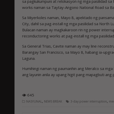
sa pagkukumpuni at relokasyon ng mga pasilidad sa M
works naman sa Taytay-Angono National Road sa Bar
Sa Miyerkoles naman, Mayo 8, apektado ng pansama
City, dahil sa pag-install ng mga pasilidad sa Nort
Bulacan naman ay magkakaroon rin ng power interrupt
reconductoring works at pag-install ng mga pasilida
Sa General Trias, Cavite naman ay may line reconstr
Barangay San Francisco, sa Mayo 8, habang ia-upgra
Laguna.
Humihingi naman ng paumanhin ang Meralco sa mga 
ang layunin anila ay upang higit pang mapagbuti ang 
645
,
,
NASYUNAL
NEWS BREAK
3-day power interruption
me