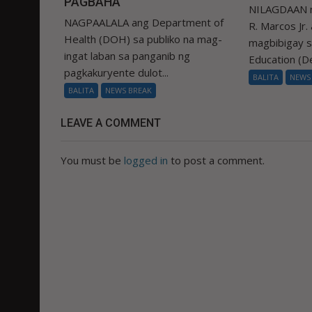
PAGBAHA
NILAGDAAN n
NAGPAALALA ang Department of
R. Marcos Jr.
Health (DOH) sa publiko na mag-
magbibigay 
ingat laban sa panganib ng
Education (De
pagkakuryente dulot...
BALITA
NEWS
BALITA
NEWS BREAK
LEAVE A COMMENT
You must be
logged in
to post a comment.