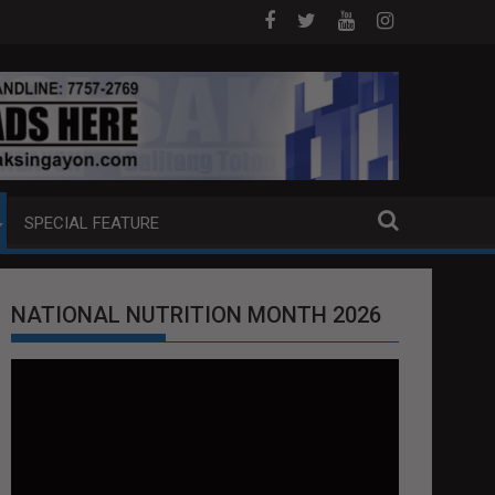
 NA PUMP BOAT SA DAVAO CITY
Sa tulong ng German expertise PNP PI
SPECIAL FEATURE
NATIONAL NUTRITION MONTH 2026
Video
Player