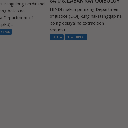
SA U.S. LABAN KAY QUIBOLOY
i Pangulong Ferdinand
HINDI makumpirma ng Department
 ang batas na
of Justice (DOJ) kung nakatanggap na
sa Department of
ito ng opisyal na extradition
pEd)...
request...
 BREAK
BALITA
NEWS BREAK