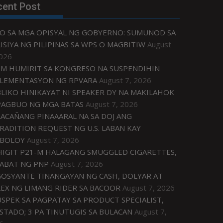
cent Post
O SA MGA OPISYAL NG GOBYERNO: SUMUNOD SA
ISIYA NG PILIPINAS SA WPS O MAGBITIW
August
2026
M HUMIRIT SA KONGRESO NA SUSPENDIHIN
LEMENTASYON NG RPVARA
August 7, 2026
LIKO HINIKAYAT NI SPEAKER DY NA MAKILAHOK
PAGBUO NG MGA BATAS
August 7, 2026
ACAÑANG PINAAARAL NA SA DOJ ANG
RADITION REQUEST NG U.S. LABAN KAY
IBOLOY
August 7, 2026
IGIT P21-M HALAGANG SMUGGLED CIGARETTES,
ABAT NG PNP
August 7, 2026
OSYANTE TINANGAYAN NG CASH, DOLYAR AT
EX NG LIMANG RIDER SA BACOOR
August 7, 2026
USPEK SA PAGPATAY SA PRODUCT SPECIALIST,
STADO; 3 PA TINUTUGIS SA BULACAN
August 7,