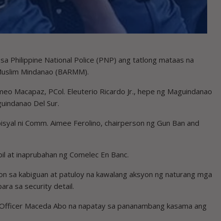
a Philippine National Police (PNP) ang tatlong mataas na
Muslim Mindanao (BARMM).
meo Macapaz, PCol. Eleuterio Ricardo Jr., hepe ng Maguindanao
uindanao Del Sur.
pisyal ni Comm. Aimee Ferolino, chairperson ng Gun Ban and
il at inaprubahan ng Comelec En Banc.
on sa kabiguan at patuloy na kawalang aksyon ng naturang mga
ara sa security detail.
tion Officer Maceda Abo na napatay sa pananambang kasama ang