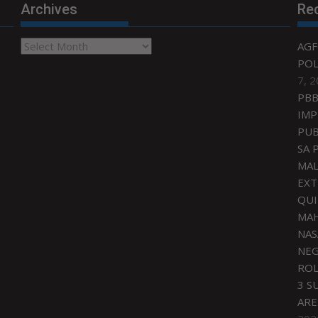
Archives
Re
Archives
AGF
POL
7, 
PBB
IMP
PUB
SA 
MAL
EXT
QU
MAH
NAS
NEG
ROL
3 S
ARE