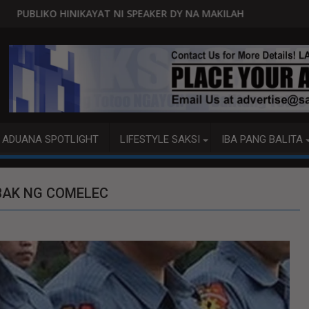
 SPEAKER DY NA MAKILAHOK SA PAGBUO NG MGA BATAS
MALACAÑANG PINAAARAL NA SA
ADUANA SPOTLIGHT
LIFESTYLE SAKSI
IBA PANG BALITA
IBAK NG COMELEC