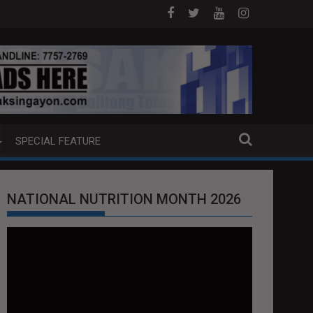
 DOJ ANG EXTRADITION REQUEST NG U.S. LABAN KAY QUIBOLOY
MAHIGIT P21-M HALAGANG SMUGGLED 
SPECIAL FEATURE
NATIONAL NUTRITION MONTH 2026
Video
Player