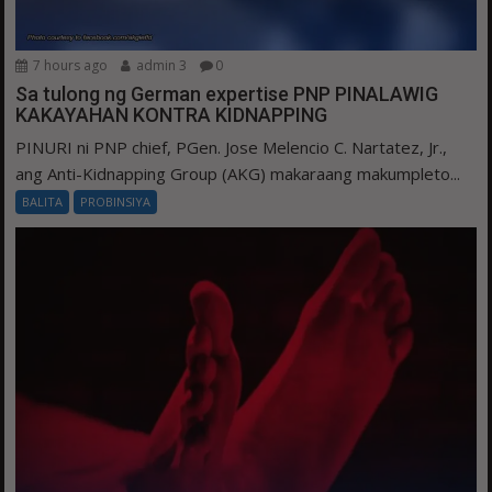
7 hours ago
admin 3
0
Sa tulong ng German expertise PNP PINALAWIG
KAKAYAHAN KONTRA KIDNAPPING
PINURI ni PNP chief, PGen. Jose Melencio C. Nartatez, Jr.,
ang Anti-Kidnapping Group (AKG) makaraang makumpleto...
BALITA
PROBINSIYA