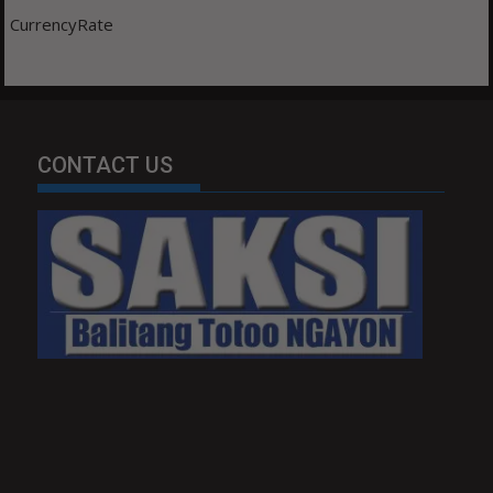
CurrencyRate
CONTACT US