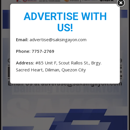
ADVERTISE WITH
US!
Email:
advertise@saksingayon.com
Phone: 7757-2769
Address:
#85 Unit F, Scout Rallos St., Brgy.
Sacred Heart, Diliman, Quezon City