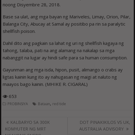
noong Disyembre 28, 2018.
Base sa ulat, ang mga bayan ng Mariveles, Limay, Orion, Pilar,
Balanga City, Abucay at Samal ay positibo pa rin sa paralytic
shellfish poison.
Dahil dito ang pagkain sa lahat ng uri ng shellfish kagaya ng
tahong, talaba, pati na ang alamang na nakalap sa mga
nabanggit na lugar ay hindi safe para sa human consumption.
Gayunman ang mga isda, hipon, pusit, alimango o crabs ay
ligtas kainin kung ito ay nahugasan ng maigi at naluto ng
maayos bago kainin. (MHIKE R. CIGARAL)
653
,
PROBINSIYA
Bataan
red tide
Post
KALBARYO SA 300K
DOT PINAKIKILOS VS UK,
navigation
KOMYUTER NG MRT
AUSTRALIA ADVISORY