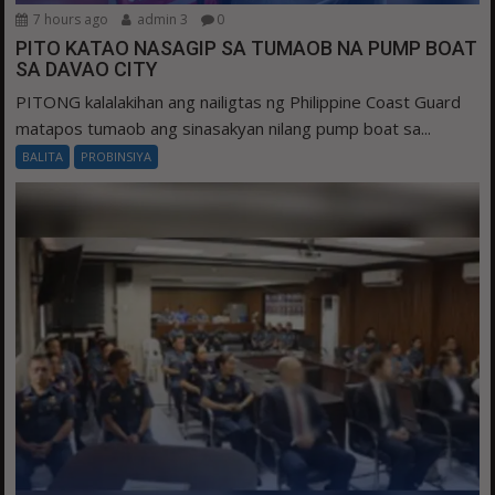
7 hours ago
admin 3
0
PITO KATAO NASAGIP SA TUMAOB NA PUMP BOAT
SA DAVAO CITY
PITONG kalalakihan ang nailigtas ng Philippine Coast Guard
matapos tumaob ang sinasakyan nilang pump boat sa...
BALITA
PROBINSIYA